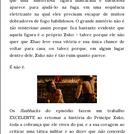
que uma “misteriosa” figura mascarada e silenciosa
aparece para ajudá-lo na fuga, em uma sequência
eletrizante na qual eles precisam escapar de muitos
dobradores de fogo habilidosos. O grande mistério não é
tão misterioso assim
porque fica bastante evidente que
aquela figura é o próprio Zuko – talvez porque ele não
quer que Zhao leve essa vitória e sua única chance de
voltar para casa; ou talvez porque, em algum lugar
dentro dele, Zuko não é tão ruim quanto parece.
E não é.
Os
flashbacks
do episódio fazem um trabalho
EXCELENTE ao retomar a história do Príncipe Zuko,
toda a cobrança que ele viveu do pai, e a sua coragem ao
criticar uma tática militar e ao dizer que
não concorda