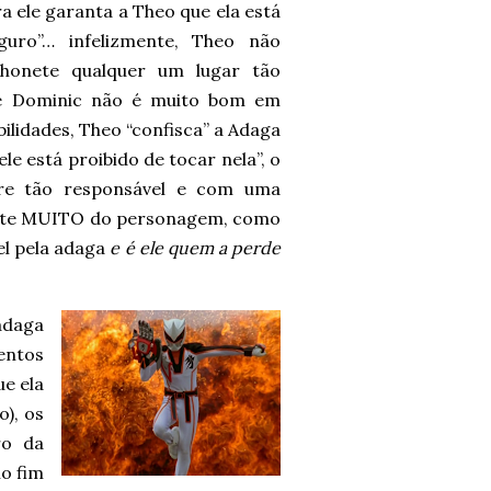
 ele garanta a Theo que ela está
uro”… infelizmente, Theo não
honete qualquer um lugar tão
ue Dominic não é muito bom em
bilidades, Theo “confisca” a Adaga
le está proibido de tocar nela”, o
re tão responsável e com uma
goste MUITO do personagem, como
el pela adaga
e é ele quem a perde
daga
entos
e ela
), os
ro da
o fim