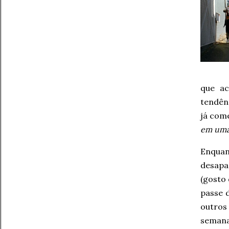
que ac
tendên
já come
em uma
Enqua
desapa
(gosto
passe 
outros
semana