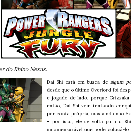
er do Rhino Nexus.
Dai Shi está em busca de
algum po
desde que o último Overlord foi desp
e jogado de lado, porque Grizzak
então, Dai Shi vem tentando conqu
por conta própria, mas ainda não é
– por isso, ele se volta para o R
incomensurável que pode colocá-lo 