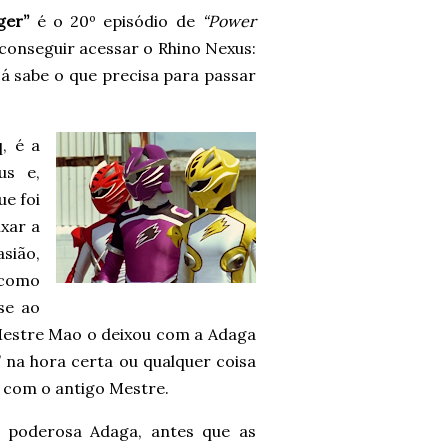
ger”
é o 20º episódio de
“Power
conseguir acessar o Rhino Nexus:
 já sabe o que precisa para passar
, é a
us e,
e foi
xar a
sião,
 como
se ao
 Mestre Mao o deixou com a Adaga
” na hora certa ou qualquer coisa
a com o antigo Mestre.
a poderosa Adaga, antes que as