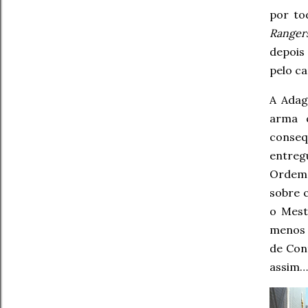
por to
Rangers
depois 
pelo c
A Adag
arma 
conseq
entreg
Ordem 
sobre 
o Mest
meno
de Cont
assim…