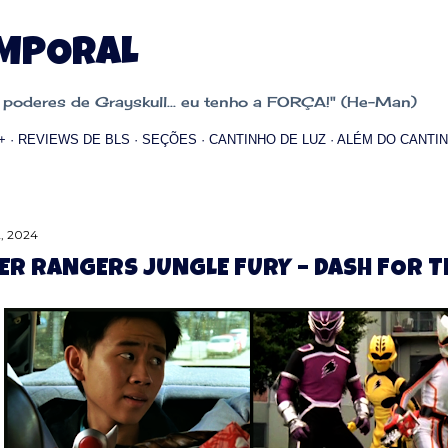
Pular para o conteúdo principal
EMPORAL
oderes de Grayskull... eu tenho a FORÇA!" (He-Man)
+
REVIEWS DE BLS
SEÇÕES
CANTINHO DE LUZ
ALÉM DO CANTIN
, 2024
R RANGERS JUNGLE FURY – DASH FOR T