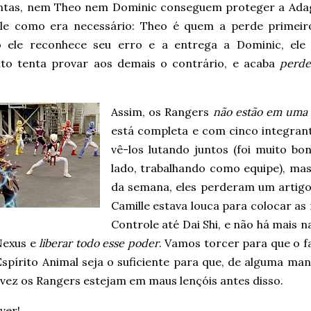
ntas, nem Theo nem Dominic conseguem proteger a Ada
le como era necessário: Theo é quem a perde primeiro
 ele reconhece seu erro e a entrega a Dominic, ele
to tenta provar aos demais o contrário, e acaba
perde
.
Assim, os Rangers
não estão em uma 
está completa e com cinco integrante
vê-los lutando juntos (foi muito b
lado, trabalhando como equipe), m
da semana, eles perderam um artigo
Camille estava louca para colocar as
Controle até Dai Shi, e não há mais 
Nexus e
liberar todo esse poder
. Vamos torcer para que o f
spírito Animal seja o suficiente para que, de alguma man
vez os Rangers estejam em maus lençóis antes disso.
ver!