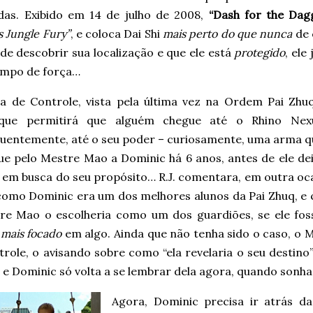
das. Exibido em 14 de julho de 2008,
“Dash for the Dag
 Jungle Fury”
, e coloca Dai Shi
mais perto do que nunca
de 
de descobrir sua localização e que ele está
protegido
, ele
ampo de força…
a de Controle, vista pela última vez na Ordem Pai Zhuq
que permitirá que alguém chegue até o Rhino Nex
uentemente, até o seu poder – curiosamente, uma arma qu
ue pelo Mestre Mao a Dominic há 6 anos, antes de ele dei
em busca do seu propósito… R.J. comentara, em outra oca
como Dominic era um dos melhores alunos da Pai Zhuq, e
re Mao o escolheria como um dos guardiões, se ele fos
s
mais focado
em algo. Ainda que não tenha sido o caso, o
role, o avisando sobre como “ela revelaria o seu destino
 e Dominic só volta a se lembrar dela agora, quando sonh
Agora, Dominic precisa ir atrás d