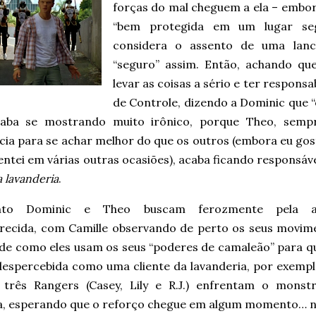
forças do mal cheguem a ela – embora
“bem protegida em um lugar seg
considera o assento de uma lanc
“seguro” assim. Então, achando q
levar as coisas a sério e ter responsa
de Controle, dizendo a Dominic que “e
aba se mostrando muito irônico, porque Theo, semp
cia para se achar melhor do que os outros (embora eu 
ntei em várias outras ocasiões), acaba ficando responsáv
 lavanderia
.
nto Dominic e Theo buscam ferozmente pela a
recida, com Camille observando de perto os seus movim
 de como eles usam os seus “poderes de camaleão” para qu
despercebida como uma cliente da lavanderia, por exemplo
 três Rangers (Casey, Lily e R.J.) enfrentam o monst
, esperando que o reforço chegue em algum momento… n