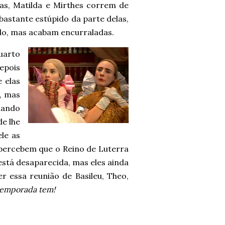
as, Matilda e Mirthes correm de
 bastante estúpido da parte delas,
do, mas acabam encurraladas.
uarto
epois
 elas
, mas
uando
e lhe
le as
s percebem que o Reino de Luterra
está desaparecida, mas eles ainda
r essa reunião de Basileu, Theo,
 temporada tem!