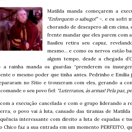
Matilda manda começarem a execuç
“Enforquem o sabugo!”
–, e eu sofri 
chorando de desespero ali em cima, e
frente mandar que eles parem com aq
Basileu retira seu capuz, revelan
mesmo… e como os nervos estão bas
algum tempo, desde a chegada d’O
 a rainha manda os guardas “prenderem os insurgen
ente o mesmo poder que tinha antes. Pedrinho e Emília
epararam no Sítio e trouxeram com eles, gerando a con
 comande o seu povo fiel:
“Luterranos, às armas! Pela paz, pel
 com a execução cancelada e com o grupo liderando a re
rra, o povo vai à luta, cansado das tiranias de Matilda 
quência interessante com direito a luta de espadas e tud
 o Chico faz a sua entrada em um momento PERFEITO, q