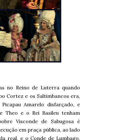
das no Reino de Luterra quando
bo Cortez e os Saltimbancos era,
 Picapau Amarelo disfarçado, e
pe Theo e o Rei Basileu tenham
pobre Visconde de Sabugosa é
xecução em praça pública, ao lado
rda real, e o Conde de Lumbago,