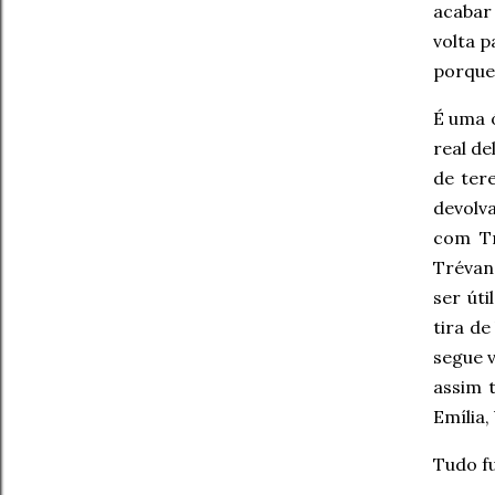
acabar
volta p
porque
É uma 
real de
de ter
devolv
com Tr
Trévan
ser út
tira de
segue v
assim 
Emília,
Tudo f