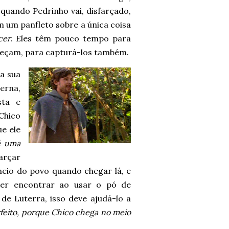
 quando Pedrinho vai, disfarçado,
om um panfleto sobre a única coisa
cer
. Eles têm pouco tempo para
areçam, para capturá-los também.
a sua
erna,
sta e
Chico
ue ele
é uma
farçar
io do povo quando chegar lá, e
uer encontrar ao usar o pó de
de Luterra, isso deve ajudá-lo a
feito, porque Chico chega no meio