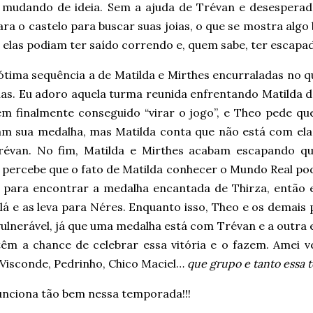
 mudando de ideia. Sem a ajuda de Trévan e desesperad
ara o castelo para buscar suas joias, o que se mostra algo
 elas podiam ter saído correndo e, quem sabe, ter escapa
ótima sequência a de Matilda e Mirthes encurraladas no q
las. Eu adoro aquela turma reunida enfrentando Matilda d
em finalmente conseguido “virar o jogo”, e Theo pede que
am sua medalha, mas Matilda conta que não está com ela
évan. No fim, Matilda e Mirthes acabam escapando q
 percebe que o fato de Matilda conhecer o Mundo Real pod
il para encontrar a medalha encantada de Thirza, então e
 lá e as leva para Néres. Enquanto isso, Theo e os demai
ulnerável, já que uma medalha está com Trévan e a outra 
têm a chance de celebrar essa vitória e o fazem. Amei ve
 Visconde, Pedrinho, Chico Maciel…
que grupo e tanto essa
unciona tão bem nessa temporada!!!