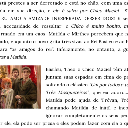
stá prestes a ser derrotado e está no chão, com uma e
da em sua direção, e
ele é salvo por Chico Maciel
… S
EU AMO A AMIZADE INESPERADA DESSES DOIS! E se
a necessidade de ressaltar:
o Chico é muito bonito, m
ormado em um caos, Matilda e Mirthes percebem que 
do, enquanto o povo grita três vivas ao Rei Basileu e ao 
para “os amigos do rei”. Infelizmente, no entanto, a 
ar a Matilda
.
Basileu, Theo e Chico Maciel têm
juntam suas espadas em cima do pa
soltando o clássico
“Um por todos e t
Três Mosqueteiros”
, que eu adoro…
Matilda pede ajuda de Trévan, Tr
chamando Matilda de inútil e inc
ignorar completamente os seus ped
or ele, ela pode ser presa e eles podem fazer com ela o