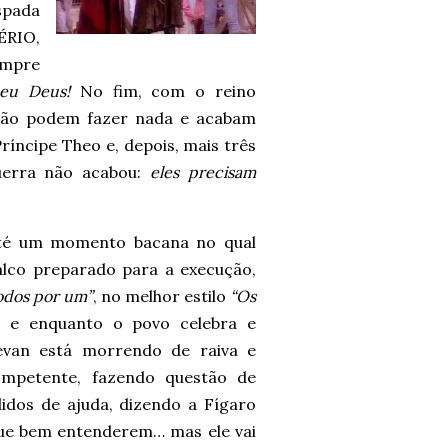
spada
ÉRIO,
mpre
eu Deus!
No fim, com o reino
não podem fazer nada e acabam
Príncipe Theo e, depois, mais três
guerra não acabou:
eles precisam
 até um momento bacana no qual
lco preparado para a execução,
odos por um”
, no melhor estilo
“Os
 e enquanto o povo celebra e
évan está morrendo de raiva e
ompetente, fazendo questão de
idos de ajuda, dizendo a Fígaro
 que bem entenderem… mas ele vai