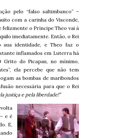
ão pelo “falso saltimbanco” –
muito com a carinha do Visconde,
 felizmente o Príncipe Theo vai à
uilo imediatamente. Então, o Rei
do sua identidade, e Theo faz o
tante inflamados em Luterra há
 Grito do Picapau, no mínimo,
tes”, ela percebe que não tem
 jogam as bombas de maribondos
fusão necessária para que o Rei
a justiça e pela liberdade!”
volta
– e é
o. E,
uando