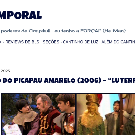
Pular para o conteúdo principal
EMPORAL
oderes de Grayskull... eu tenho a FORÇA!" (He-Man)
+
REVIEWS DE BLS
SEÇÕES
CANTINHO DE LUZ
ALÉM DO CANTIN
, 2023
O DO PICAPAU AMARELO (2006) – “LUTE