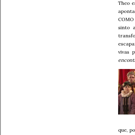
Theo e
aponta
COMO 
sinto 
transf
escapan
vivas 
encontr
que, p