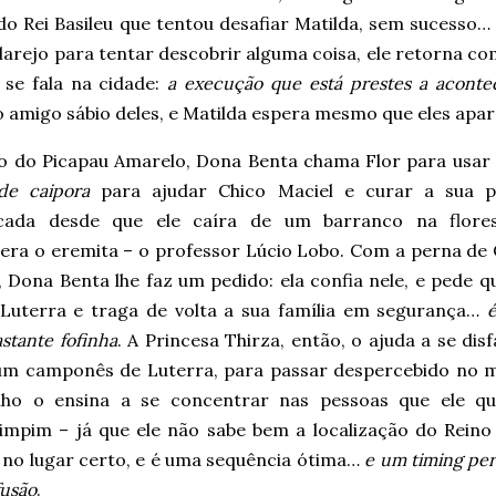
do Rei Basileu que tentou desafiar Matilda, sem sucesso…
ilarejo para tentar descobrir alguma coisa, ele retorna c
 se fala na cidade:
a execução que está prestes a aconte
 o amigo sábio deles, e Matilda espera mesmo que eles ap
io do Picapau Amarelo, Dona Benta chama Flor para usar 
de caipora
para ajudar Chico Maciel e curar a sua p
cada desde que ele caíra de um barranco na flore
era o eremita – o professor Lúcio Lobo. Com a perna de 
 Dona Benta lhe faz um pedido: ela confia nele, e pede q
 Luterra e traga de volta a sua família em segurança…
stante fofinha
. A Princesa Thirza, então, o ajuda a se dis
m camponês de Luterra, para passar despercebido no me
nho o ensina a se concentrar nas pessoas que ele q
pimpim – já que ele não sabe bem a localização do Reino 
 no lugar certo, e é uma sequência ótima…
e um timing per
fusão
.