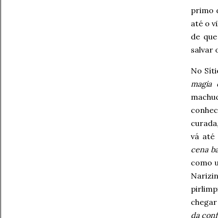
primo 
até o v
de que
salvar
No Sít
magia 
machu
conhec
curada,
vá até
cena ba
como u
Narizi
pirlim
chegar
da con