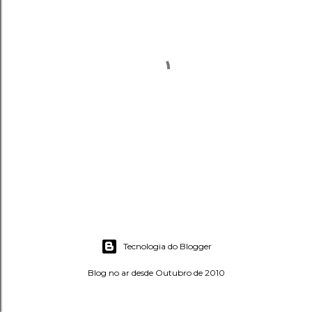
P
o
s
Tecnologia do Blogger
t
a
Blog no ar desde Outubro de 2010
r
u