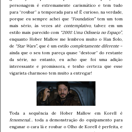
personagem é extremamente carismático e tem tudo
para “roubar” a temporada para si! É curioso, na verdade,
porque eu sempre achei que
“Foundation”
tem um tom
mais sério, às vezes até
contemplativo
, talvez em um
estilo mais parecido com
“2001: Uma Odisseia no Espaço”
,
enquanto Hober Mallow me lembrou muito o Han Solo,
de
“Star Wars”
, que é um estilo
completamente diferente
–
ainda que o seu tom pareça quase “destoar” do restante
da série, no entanto, eu acho que foi uma adição
interessante e promissora, e tenho certeza que esse
vigarista charmoso tem muito a entregar!
Toda a sequência de Hober Mallow em Korell é
fenomenal
… toda a demonstração do equipamento para
enganar o cara lá e roubar o Olho de Korell é perfeita, e