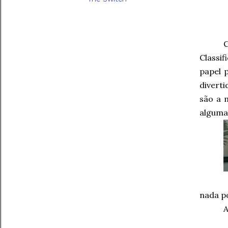
Classi
papel p
divert
são a 
alguma
nada po
A