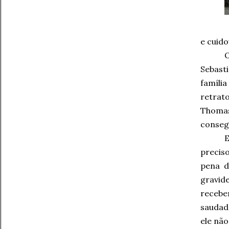
e cuido
O
Sebast
famíli
retrat
Thomas
conseg
E
precis
pena d
gravide
receber
saudad
ele não