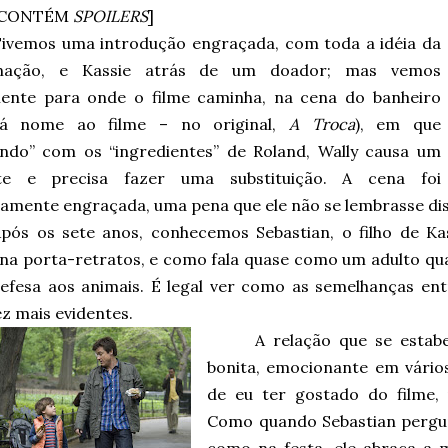
[CONTÉM
SPOILERS
]
ivemos uma introdução engraçada, com toda a idéia da
inação, e Kassie atrás de um doador; mas vemos
ente para onde o filme caminha, na cena do banheiro
dá nome ao filme – no original,
A Troca
), em que
ando” com os “ingredientes” de Roland, Wally causa um
nte e precisa fazer uma substituição. A cena foi
amente engraçada, uma pena que ele não se lembrasse dis
pós os sete anos, conhecemos Sebastian, o filho de Ka
ona porta-retratos, e como fala quase como um adulto qu
efesa aos animais. É legal ver como as semelhanças entr
z mais evidentes.
A relação que se estabe
bonita, emocionante em vários 
de eu ter gostado do filme,
Como quando Sebastian pergunta