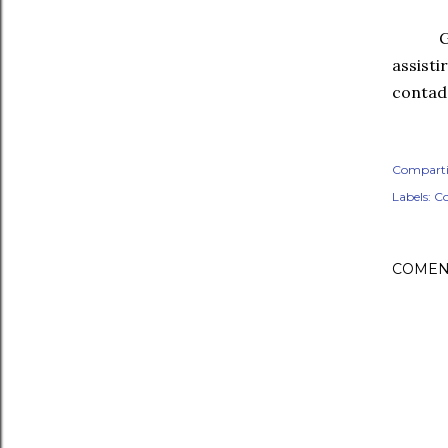
G
assist
contada
Comparti
Labels:
Co
COMEN