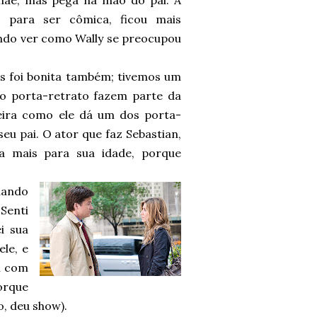
mãe, mas pega na mão do pai. A
 para ser cômica, ficou mais
indo ver como Wally se preocupou
os foi bonita também; tivemos um
no porta-retrato fazem parte da
eira como ele dá um dos porta-
eu pai. O ator que faz Sebastian,
a mais para sua idade, porque
quando
Senti
i sua
ele, e
n com
orque
o, deu show).