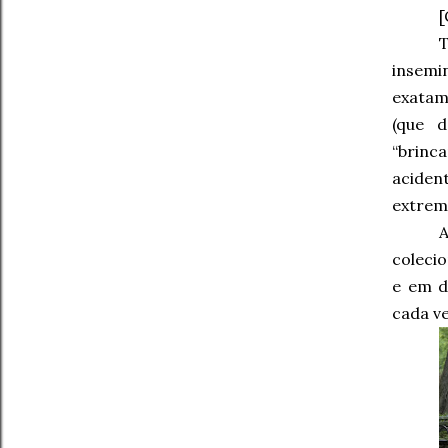
T
insem
exatam
(que 
“brinc
acide
extrem
A
coleci
e em d
cada ve