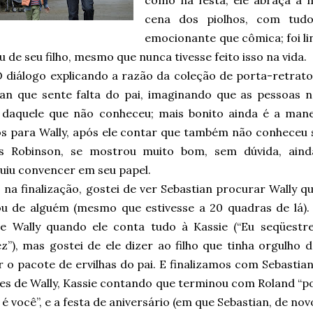
como na festa, ele abraça a 
cena dos piolhos, com tudo
emocionante que cômica; foi l
u de seu filho, mesmo que nunca tivesse feito isso na vida.
 diálogo explicando a razão da coleção de porta-retrat
ian que sente falta do pai, imaginando que as pessoas 
a daquele que não conheceu; mais bonito ainda é a man
os para Wally, após ele contar que também não conheceu s
 Robinson, se mostrou muito bom, sem dúvida, aind
uiu convencer em seu papel.
 na finalização, gostei de ver Sebastian procurar Wally 
ou de alguém (mesmo que estivesse a 20 quadras de lá). 
e Wally quando ele conta tudo à Kassie (“Eu seqüestre
z”), mas gostei de ele dizer ao filho que tinha orgulho d
 o pacote de ervilhas do pai. E finalizamos com Sebastia
es de Wally, Kassie contando que terminou com Roland “p
 é você”, e a festa de aniversário (em que Sebastian, de nov