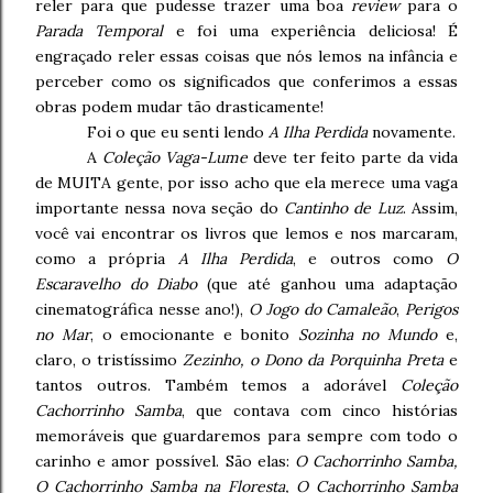
reler para que pudesse trazer uma boa
review
para o
Parada Temporal
e foi uma experiência deliciosa! É
engraçado reler essas coisas que nós lemos na infância e
perceber como os significados que conferimos a essas
obras podem mudar tão drasticamente!
Foi o que eu senti lendo
A Ilha Perdida
novamente.
A
Coleção Vaga-Lume
deve ter feito parte da vida
de MUITA gente, por isso acho que ela merece uma vaga
importante nessa nova seção do
Cantinho de Luz
. Assim,
você vai encontrar os livros que lemos e nos marcaram,
como a própria
A Ilha Perdida
, e outros como
O
Escaravelho do Diabo
(que até ganhou uma adaptação
cinematográfica nesse ano!),
O Jogo do Camaleão
,
Perigos
no Mar
, o emocionante e bonito
Sozinha no Mundo
e,
claro, o tristíssimo
Zezinho, o Dono da Porquinha Preta
e
tantos outros. Também temos a adorável
Coleção
Cachorrinho Samba
, que contava com cinco histórias
memoráveis que guardaremos para sempre com todo o
carinho e amor possível. São elas:
O Cachorrinho Samba,
O Cachorrinho Samba na Floresta, O Cachorrinho Samba