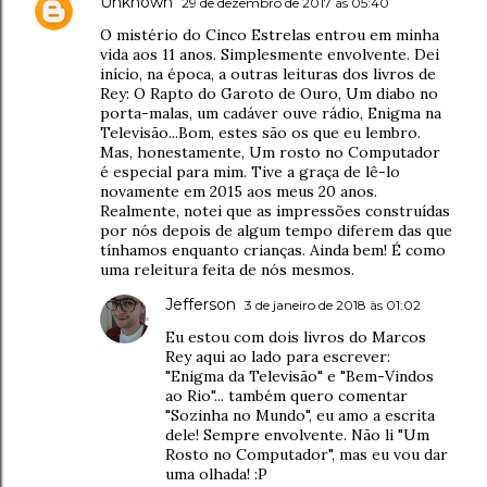
Unknown
29 de dezembro de 2017 às 05:40
O mistério do Cinco Estrelas entrou em minha
vida aos 11 anos. Simplesmente envolvente. Dei
início, na época, a outras leituras dos livros de
Rey: O Rapto do Garoto de Ouro, Um diabo no
porta-malas, um cadáver ouve rádio, Enigma na
Televisão...Bom, estes são os que eu lembro.
Mas, honestamente, Um rosto no Computador
é especial para mim. Tive a graça de lê-lo
novamente em 2015 aos meus 20 anos.
Realmente, notei que as impressões construídas
por nós depois de algum tempo diferem das que
tínhamos enquanto crianças. Ainda bem! É como
uma releitura feita de nós mesmos.
Jefferson
3 de janeiro de 2018 às 01:02
Eu estou com dois livros do Marcos
Rey aqui ao lado para escrever:
"Enigma da Televisão" e "Bem-Vindos
ao Rio"... também quero comentar
"Sozinha no Mundo", eu amo a escrita
dele! Sempre envolvente. Não li "Um
Rosto no Computador", mas eu vou dar
uma olhada! :P