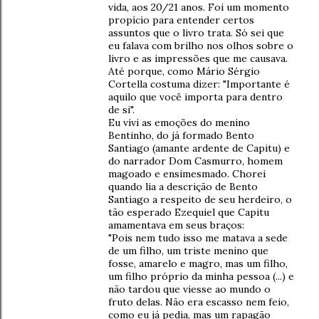
vida, aos 20/21 anos. Foi um momento
propício para entender certos
assuntos que o livro trata. Só sei que
eu falava com brilho nos olhos sobre o
livro e as impressões que me causava.
Até porque, como Mário Sérgio
Cortella costuma dizer: "Importante é
aquilo que você importa para dentro
de si".
Eu vivi as emoções do menino
Bentinho, do já formado Bento
Santiago (amante ardente de Capitu) e
do narrador Dom Casmurro, homem
magoado e ensimesmado. Chorei
quando lia a descrição de Bento
Santiago a respeito de seu herdeiro, o
tão esperado Ezequiel que Capitu
amamentava em seus braços:
"Pois nem tudo isso me matava a sede
de um filho, um triste menino que
fosse, amarelo e magro, mas um filho,
um filho próprio da minha pessoa (...) e
não tardou que viesse ao mundo o
fruto delas. Não era escasso nem feio,
como eu já pedia, mas um rapagão