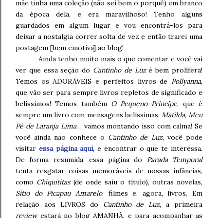
mãe tinha uma coleção (não sei bem o porquê) em branco
da época dela, e era maravilhoso! Tenho alguns
guardados em algum lugar e vou encontrá-los para
deixar a nostalgia correr solta de vez e então trarei uma
postagem [bem emotiva] ao blog!
Ainda tenho muito mais o que comentar e você vai
ver que essa seção do
Cantinho de Luz
é bem prolífera!
Temos os ADORÁVEIS e perfeitos livros de
Pollyanna
,
que vão ser para sempre livros repletos de significado e
belíssimos! Temos também
O Pequeno
Príncipe
, que é
sempre um livro com mensagens belíssimas.
Matilda
,
Meu
Pé de Laranja Lima
… vamos montando isso com calma! Se
você ainda não conhece o
Cantinho de Luz
, você pode
visitar
essa página aqui
, e encontrar o que te interessa.
De forma resumida, essa página do
Parada Temporal
tenta resgatar coisas memoráveis de nossas infâncias,
como
Chiquititas
(de onde saiu o título), outras novelas,
Sítio do Picapau Amarelo
, filmes e, agora, livros. Em
relação aos LIVROS do
Cantinho de Luz
, a primeira
review
estará no blog AMANHÃ, e para acompanhar as