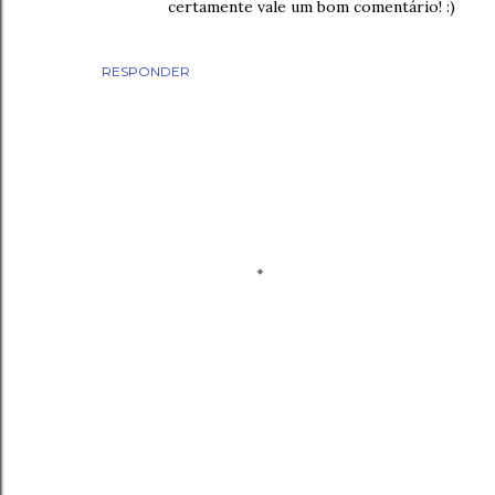
certamente vale um bom comentário! :)
RESPONDER
P
o