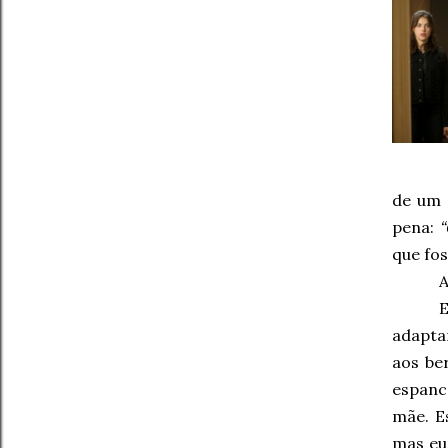
de um 
pena:
“
que fo
A
E
adapta
aos be
espanc
mãe. E
mas eu