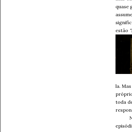
quase g
assume
signif
estão
“
la. Ma
próprio
toda d
respon
N
episódi