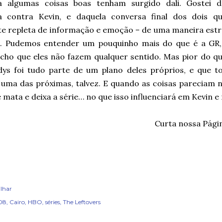
 algumas coisas boas tenham surgido dali. Gostei d
 contra Kevin, e daquela conversa final dos dois qu
te repleta de informação e emoção – de uma maneira estr
o. Pudemos entender um pouquinho mais do que é a GR,
acho que eles não fazem qualquer sentido. Mas pior do q
dys foi tudo parte de um plano deles próprios, e que to
, uma das próximas, talvez. E quando as coisas pareciam 
e mata e deixa a série… no que isso influenciará em Kevin
Curta nossa Pági
lhar
08
Cairo
HBO
séries
The Leftovers