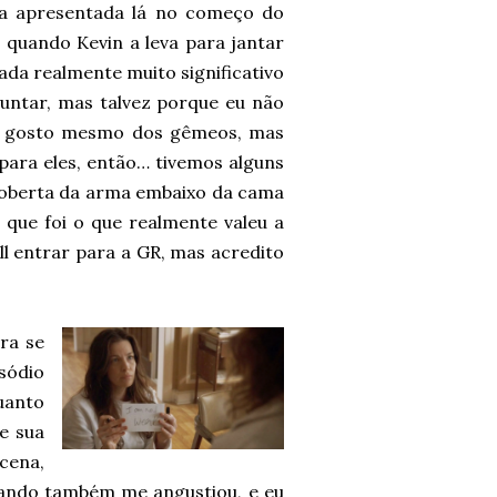
 apresentada lá no começo do
 quando Kevin a leva para jantar
ada realmente muito significativo
guntar, mas talvez porque eu não
Só gosto mesmo dos gêmeos, mas
para eles, então… tivemos alguns
scoberta da arma embaixo da cama
 que foi o que realmente valeu a
l entrar para a GR, mas acredito
ra se
sódio
uanto
e sua
cena,
lando também me angustiou, e eu