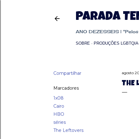
PARADA T
ANO DEZESSEIS | "Pelos p
SOBRE
PRODUÇÕES LGBTQIA
Compartilhar
agosto 20
THE 
Marcadores
1x08
Cairo
HBO
séries
The Leftovers