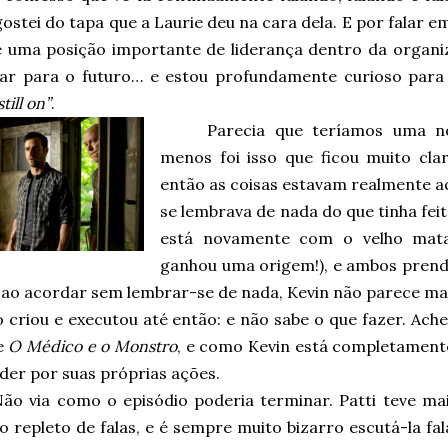
ostei do tapa que a Laurie deu na cara dela. E por falar 
 uma posição importante de liderança dentro da organiza
icar para o futuro… e estou profundamente curioso para 
still on”
.
Parecia que teríamos uma no
menos foi isso que ficou muito cl
então as coisas estavam realmente 
se lembrava de nada do que tinha feit
está novamente com o velho mata
ganhou uma origem!), e ambos prend
s ao acordar sem lembrar-se de nada, Kevin não parece ma
 criou e executou até então: e não sabe o que fazer. Ache
e
O Médico e o Monstro
, e como Kevin está completamente
der por suas próprias ações.
ão via como o episódio poderia terminar. Patti teve ma
o repleto de falas, e é sempre muito bizarro escutá-la fa