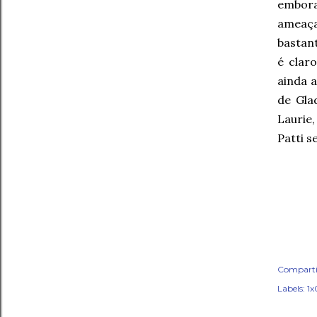
embora
ameaça
bastan
é clar
ainda 
de Gla
Laurie
Patti s
Comparti
Labels:
1x