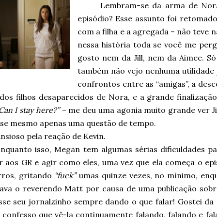
Lembram-se da arma de Nora
episódio? Esse assunto foi retomado
com a filha e a agregada – não teve n
nessa história toda se você me per
gosto nem da Jill, nem da Aimee. 
também não vejo nenhuma utilidade 
confrontos entre as “amigas”, a de
dos filhos desaparecidos de Nora, e a grande finalização
Can I stay here?”
– me deu uma agonia muito grande ver Jil
sse mesmo apenas uma questão de tempo.
nsioso pela reação de Kevin.
nquanto isso, Megan tem algumas sérias dificuldades pa
r aos GR e agir como eles, uma vez que ela começa o epi
rros, gritando
“fuck”
umas quinze vezes, no mínimo, enq
ava o reverendo Matt por causa de uma publicação sobr
sse seu jornalzinho sempre dando o que falar! Gostei da 
 confesso que vê-la continuamente falando, falando e fa