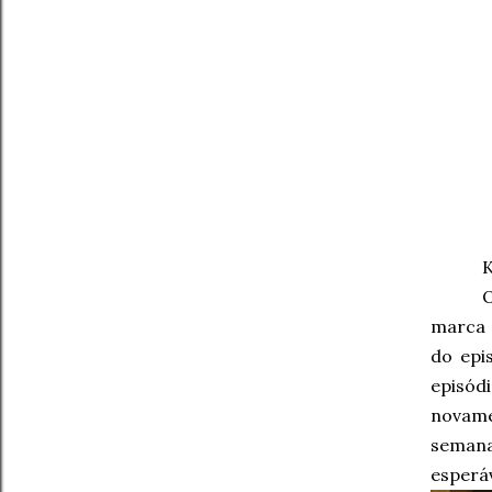
K
marca
do epi
episód
novame
semana
esperá