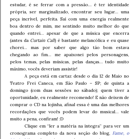
estudar, é se ferrar com a pressão… é ter identidade
própria, ser marginalizado, encontrar seu lugar… uma
peça incrível, perfeita. Saí com uma energia realmente
boa dentro de mim, me sentindo muito melhor do que
quando entrei… apesar de que a música que encerra
(antes da
Curtain Call
) é bastante melancólica e eu quase
chorei… mas por saber que algo tão bom estava
chegando ao fim… me apaixonei pelos personagens,
pelos temas, pelas músicas, pelas danças… tudo muito
máximo, vocês deveriam assistir!
A peça está em cartaz desde o dia 12 de Maio no
Teatro Frei Caneca, em São Paulo – SP; de quinta a
domingo (com duas sessões no sábado); quem tiver a
oportunidade, eu realmente recomendo! E não deixem de
comprar o CD na lojinha, afinal essa é uma das melhores
recordações que vocês podem levar do musical… vale
muito a pena, confiram! :D
Clique em “ler a matéria na íntegra” para ver um
cronograma completo da nova seção do blog,
Fame, o