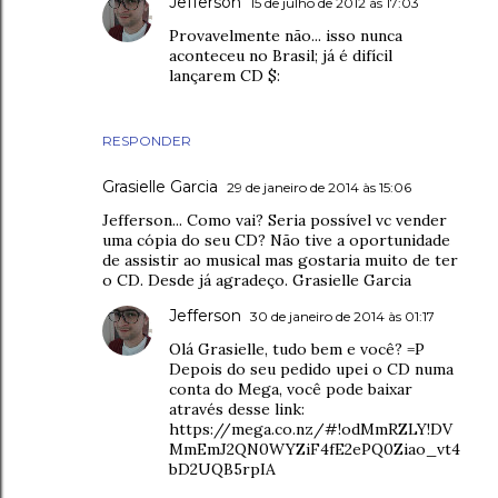
Jefferson
15 de julho de 2012 às 17:03
Provavelmente não... isso nunca
aconteceu no Brasil; já é difícil
lançarem CD $:
RESPONDER
Grasielle Garcia
29 de janeiro de 2014 às 15:06
Jefferson... Como vai? Seria possível vc vender
uma cópia do seu CD? Não tive a oportunidade
de assistir ao musical mas gostaria muito de ter
o CD. Desde já agradeço. Grasielle Garcia
Jefferson
30 de janeiro de 2014 às 01:17
Olá Grasielle, tudo bem e você? =P
Depois do seu pedido upei o CD numa
conta do Mega, você pode baixar
através desse link:
https://mega.co.nz/#!odMmRZLY!DV
MmEmJ2QN0WYZiF4fE2ePQ0Ziao_vt4
bD2UQB5rpIA