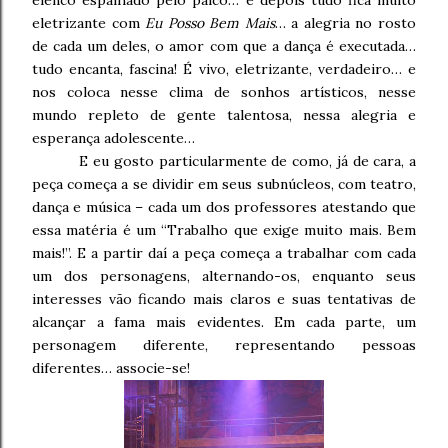
elenco espalhado pelo palco… e depois tudo fica muito
eletrizante com
Eu Posso Bem Mais
… a alegria no rosto
de cada um deles, o amor com que a dança é executada…
tudo encanta, fascina! É vivo, eletrizante, verdadeiro… e
nos coloca nesse clima de sonhos artísticos, nesse
mundo repleto de gente talentosa, nessa alegria e
esperança adolescente…
E eu gosto particularmente de como, já de cara, a
peça começa a se dividir em seus subnúcleos, com teatro,
dança e música – cada um dos professores atestando que
essa matéria é um “Trabalho que exige muito mais. Bem
mais!”. E a partir daí a peça começa a trabalhar com cada
um dos personagens, alternando-os, enquanto seus
interesses vão ficando mais claros e suas tentativas de
alcançar a fama mais evidentes. Em cada parte, um
personagem diferente, representando pessoas
diferentes… associe-se!