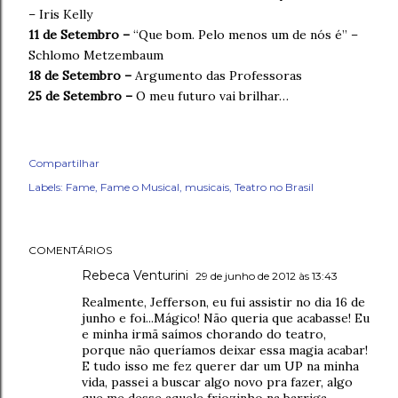
– Iris Kelly
11 de Setembro –
“Que bom. Pelo menos um de nós é” –
Schlomo Metzembaum
18 de Setembro –
Argumento das Professoras
25 de Setembro –
O meu futuro vai brilhar…
Compartilhar
Labels:
Fame
Fame o Musical
musicais
Teatro no Brasil
COMENTÁRIOS
Rebeca Venturini
29 de junho de 2012 às 13:43
Realmente, Jefferson, eu fui assistir no dia 16 de
junho e foi...Mágico! Não queria que acabasse! Eu
e minha irmã saímos chorando do teatro,
porque não queríamos deixar essa magia acabar!
E tudo isso me fez querer dar um UP na minha
vida, passei a buscar algo novo pra fazer, algo