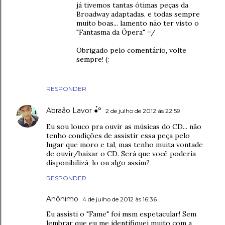
já tivemos tantas ótimas peças da
Broadway adaptadas, e todas sempre
muito boas... lamento não ter visto o
"Fantasma da Ópera" =/
Obrigado pelo comentário, volte
sempre! (:
RESPONDER
Abraão Lavor ●๋°
2 de julho de 2012 às 22:59
Eu sou louco pra ouvir as músicas do CD... não
tenho condições de assistir essa peça pelo
lugar que moro e tal, mas tenho muita vontade
de ouvir/baixar o CD. Será que você poderia
disponibilizá-lo ou algo assim?
RESPONDER
Anônimo
4 de julho de 2012 às 16:36
Eu assisti o "Fame" foi msm espetacular! Sem
lembrar que eu me identifiquei muito com a