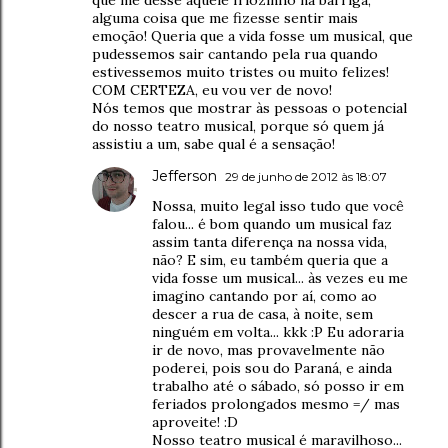
que me desse aquele friozinho na barriga,
alguma coisa que me fizesse sentir mais
emoção! Queria que a vida fosse um musical, que
pudessemos sair cantando pela rua quando
estivessemos muito tristes ou muito felizes!
COM CERTEZA, eu vou ver de novo!
Nós temos que mostrar às pessoas o potencial
do nosso teatro musical, porque só quem já
assistiu a um, sabe qual é a sensação!
Jefferson
29 de junho de 2012 às 18:07
Nossa, muito legal isso tudo que você
falou... é bom quando um musical faz
assim tanta diferença na nossa vida,
não? E sim, eu também queria que a
vida fosse um musical... às vezes eu me
imagino cantando por aí, como ao
descer a rua de casa, à noite, sem
ninguém em volta... kkk :P Eu adoraria
ir de novo, mas provavelmente não
poderei, pois sou do Paraná, e ainda
trabalho até o sábado, só posso ir em
feriados prolongados mesmo =/ mas
aproveite! :D
Nosso teatro musical é maravilhoso...