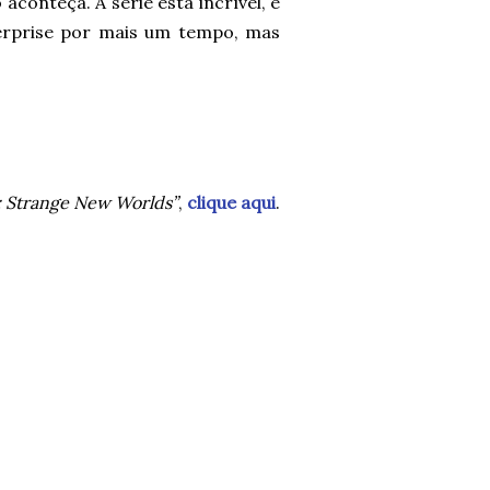
 aconteça. A série está incrível, e
rprise por mais um tempo, mas
: Strange New Worlds”
,
clique aqui
.