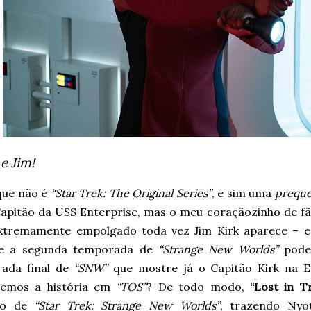
e Jim!
 que não é
“Star Trek: The Original Series”
, e sim uma
preque
Capitão da USS Enterprise, mas o meu coraçãozinho de f
extremamente empolgado toda vez Jim Kirk aparece – e 
te a segunda temporada de
“Strange New Worlds”
pode 
ada final de
“SNW”
que mostre já o Capitão Kirk na E
emos a história em
“TOS”
? De todo modo,
“Lost in Tr
dio de
“Star Trek: Strange New Worlds”
, trazendo Ny