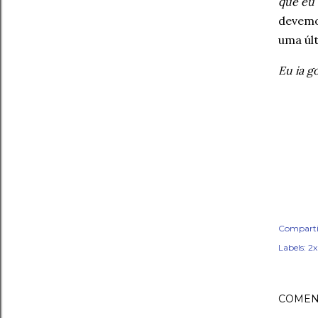
que eu 
devemo
uma úl
Eu ia go
Comparti
Labels:
2
COMEN