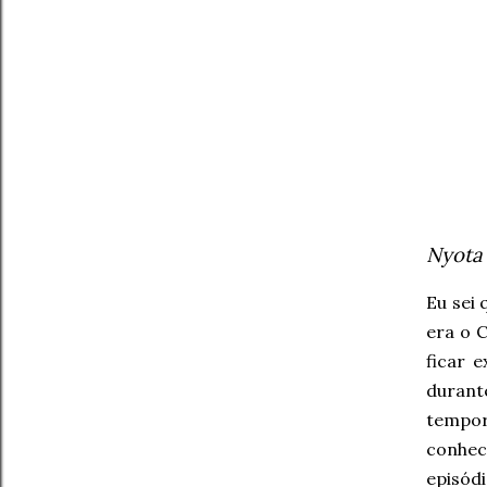
Nyota 
Eu sei
era o 
ficar 
duran
tempor
conhec
episó