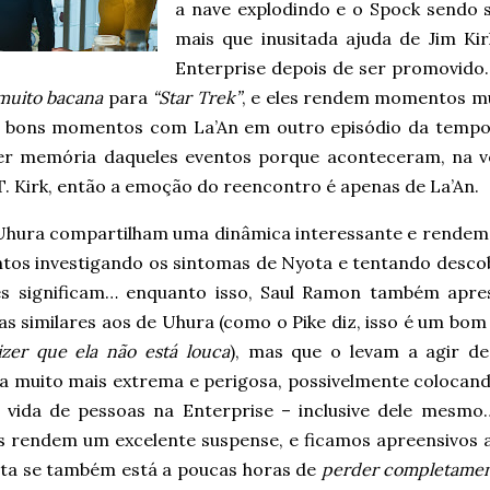
a nave explodindo e o Spock sendo s
mais que inusitada ajuda de Jim Ki
Enterprise depois de ser promovido
muito bacana
para
“Star Trek”
, e eles rendem momentos mu
 bons momentos com La’An em outro episódio da tempora
er memória daqueles eventos porque aconteceram, na ve
. Kirk, então a emoção do reencontro é apenas de La’An.
 Uhura compartilham uma dinâmica interessante e rendem
os investigando os sintomas de Nyota e tentando descob
es significam… enquanto isso, Saul Ramon também apre
s similares aos de Uhura (como o Pike diz, isso é um bom 
izer que ela não está louca
), mas que o levam a agir d
a muito mais extrema e perigosa, possivelmente colocan
a vida de pessoas na Enterprise – inclusive dele mesm
s rendem um excelente suspense, e ficamos apreensivos a
ta se também está a poucas horas de
perder completamen