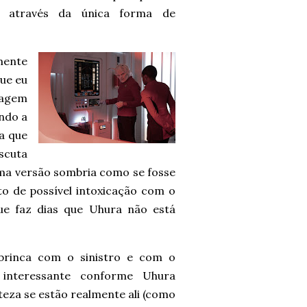
m através da única forma de
mente
que eu
nagem
ndo a
a que
scuta
ma versão sombria como se fosse
to de possível intoxicação com o
e faz dias que Uhura não está
brinca com o sinistro e com o
 interessante conforme Uhura
eza se estão realmente ali (como