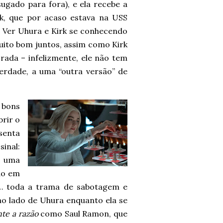
ugado para fora), e ela recebe a
rk, que por acaso estava na USS
. Ver Uhura e Kirk se conhecendo
ito bom juntos, assim como Kirk
da – infelizmente, ele não tem
rdade, a uma “outra versão” de
 bons
rir o
senta
sinal:
e uma
do em
o… toda a trama de sabotagem e
o lado de Uhura enquanto ela se
te a razão
como Saul Ramon, que