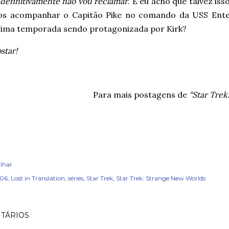
definitivamente não vou reclamar
. E eu acho que talvez isso
s acompanhar o Capitão Pike no comando da USS Ente
tima temporada sendo protagonizada por Kirk?
star!
Para mais postagens de
“Star Trek
lhar
x06
Lost in Translation
séries
Star Trek
Star Trek: Strange New Worlds
TÁRIOS