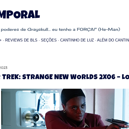
Pular para o conteúdo principal
EMPORAL
oderes de Grayskull... eu tenho a FORÇA!" (He-Man)
+
REVIEWS DE BLS
SEÇÕES
CANTINHO DE LUZ
ALÉM DO CANTIN
 2023
 TREK: STRANGE NEW WORLDS 2X06 – L