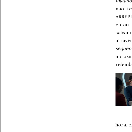
matando
não te
ARREPI
então 
salvand
atravé
sequên
aproxi
relemb
hora, e