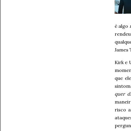
é algo
rendeu
qualqu
James T
Kirk e
moment
que el
sintoma
quer d
maneir
risco 
ataque
pergun