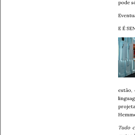
pode s
Eventu
E É SE
estão,
lingua
projet
Hemmer
Tudo c