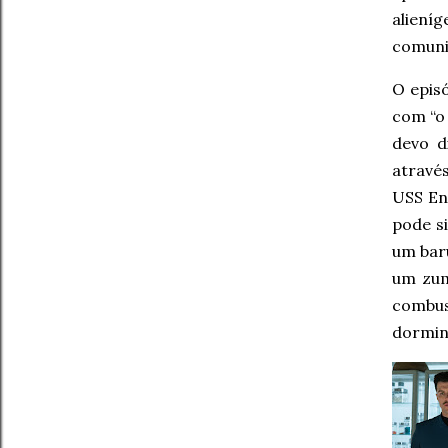
alien
comuni
O epis
com “o 
devo d
atravé
USS En
pode si
um bar
um zum
combus
dormi