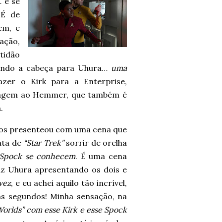
 e se
 É de
em, e
ação,
tidão
çando a cabeça para Uhura…
uma
azer o Kirk para a Enterprise,
enagem ao Hemmer, que também é
.
os presenteou com uma cena que
data de
“Star Trek”
sorrir de orelha
 Spock se conhecem
. É uma cena
raz Uhura apresentando os dois e
vez
, e eu achei aquilo tão incrível,
s segundos! Minha sensação, na
rlds” com esse Kirk e esse Spock