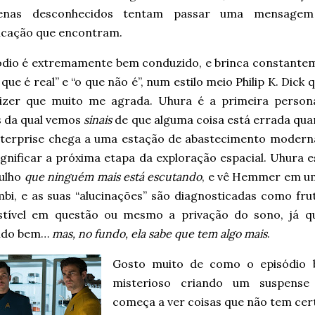
ígenas desconhecidos tentam passar uma mensage
cação que encontram.
ódio é extremamente bem conduzido, e brinca constante
que é real” e “o que não é”, num estilo meio Philip K. Dick 
izer que muito me agrada. Uhura é a primeira perso
s da qual vemos
sinais
de que alguma coisa está errada qua
terprise chega a uma estação de abastecimento modern
gnificar a próxima etapa da exploração espacial. Uhura e
ulho
que ninguém mais está escutando
, e vê Hemmer em u
bi, e as suas “alucinações” são diagnosticadas como fru
tível em questão ou mesmo a privação do sono, já qu
ndo bem…
mas, no fundo, ela sabe que tem algo mais
.
Gosto muito de como o episódio 
misterioso criando um suspense
começa a ver coisas que não tem cert