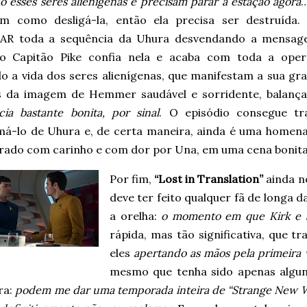
 esses seres alienígenas e precisam parar a estação agora
…
m como desligá-la, então ela precisa ser destruída.
AR toda a sequência da Uhura desvendando a mensag
o Capitão Pike confia nela e acaba com toda a oper
o a vida dos seres alienígenas, que manifestam a sua gra
s da imagem de Hemmer saudável e sorridente, balan
cia bastante bonita, por sinal
. O episódio consegue tr
má-lo de Uhura e, de certa maneira, ainda é uma hom
rado com carinho e com dor por Una, em uma cena bonita
Por fim,
“Lost in Translation”
ainda n
deve ter feito qualquer fã de longa 
a orelha:
o momento em que Kirk e
rápida, mas tão significativa, que t
eles
apertando as mãos pela primeira 
mesmo que tenha sido apenas algun
ra:
podem me dar uma temporada inteira de “Strange New Wo