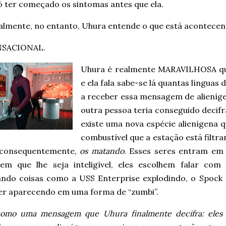
ó ter começado os sintomas antes que ela.
almente, no entanto, Uhura entende o que está acontece
NSACIONAL.
Uhura é realmente MARAVILHOSA qu
e ela fala sabe-se lá quantas línguas 
a receber essa mensagem de alieníge
outra pessoa teria conseguido decifr
existe uma nova espécie alienígena q
combustível que a estação está filtra
 consequentemente,
os matando
. Esses seres entram e
gem que lhe seja inteligível, eles escolhem falar com
ando coisas como a USS Enterprise explodindo, o Spock
 aparecendo em uma forma de “zumbi”.
omo uma mensagem que Uhura finalmente decifra: eles 