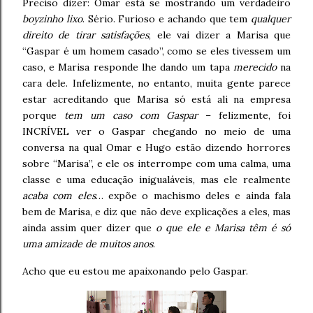
Preciso dizer: Omar está se mostrando um verdadeiro
boyzinho lixo
. Sério. Furioso e achando que tem
qualquer
direito de tirar satisfações
, ele vai dizer a Marisa que
“Gaspar é um homem casado”, como se eles tivessem um
caso, e Marisa responde lhe dando um tapa
merecido
na
cara dele. Infelizmente, no entanto, muita gente parece
estar acreditando que Marisa só está ali na empresa
porque
tem um caso com Gaspar
– felizmente, foi
INCRÍVEL ver o Gaspar chegando no meio de uma
conversa na qual Omar e Hugo estão dizendo horrores
sobre “Marisa”, e ele os interrompe com uma calma, uma
classe e uma educação inigualáveis, mas ele realmente
acaba com eles
… expõe o machismo deles e ainda fala
bem de Marisa, e diz que não deve explicações a eles, mas
ainda assim quer dizer que
o que ele e Marisa têm é só
uma amizade de muitos anos
.
Acho que eu estou me apaixonando pelo Gaspar.