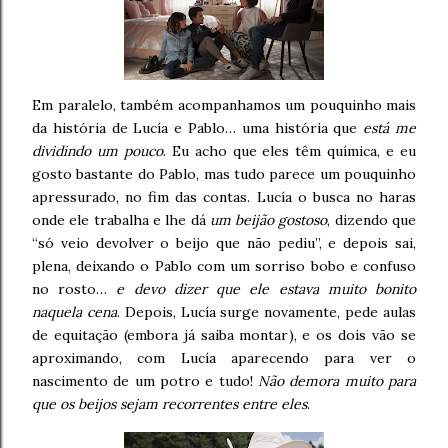
Em paralelo, também acompanhamos um pouquinho mais
da história de Lucía e Pablo… uma história que
está me
dividindo um pouco
. Eu acho que eles têm química, e eu
gosto bastante do Pablo, mas tudo parece um pouquinho
apressurado, no fim das contas. Lucía o busca no haras
onde ele trabalha e lhe dá
um beijão gostoso
, dizendo que
“só veio devolver o beijo que não pediu”, e depois sai,
plena, deixando o Pablo com um sorriso bobo e confuso
no rosto…
e devo dizer que ele estava muito bonito
naquela cena
. Depois, Lucía surge novamente, pede aulas
de equitação (embora já saiba montar), e os dois vão se
aproximando, com Lucía aparecendo para ver o
nascimento de um potro e tudo!
Não demora muito para
que os beijos sejam recorrentes entre eles
.