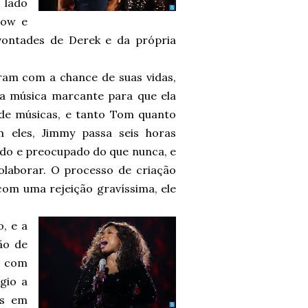
 lado
how e
vontades de Derek e da própria
ram com a chance de suas vidas,
ma música marcante para que ela
 de músicas, e tanto Tom quanto
 eles, Jimmy passa seis horas
do e preocupado do que nunca, e
laborar. O processo de criação
com uma rejeição gravíssima, ele
, e a
ão de
u com
gio a
as em