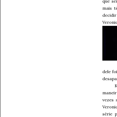
que ser
mais t
decidi
Veronic
dele f
desapa
K
maneir
vezes 
Veroni
série 