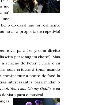
na me
aína”
, uma
 beijo do casal não foi realmente
xou no ar a proposta de repeti-lo!
en e vai para Jerry, com direito
lis (eita personagem chato!). Mas
a relação de Peter e Julia, e eu
as suas críticas à tona, usando
r convincente a ponto de fazê-la
deias interessantes para mudar o
m not. Yes, I am. Oh my God!
”), e eu
 de vista para o musical.
anças