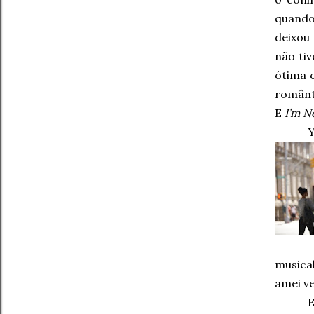
quando
deixou
não ti
ótima 
românti
E
I’m N
Y
musica
amei ve
E