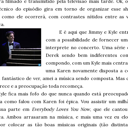
á filmado e transmitido pela televisão mais tarde. Ok, o
écnico do episódio gira em torno de organizar esse s
r como ele ocorrerá, com contrastes nítidos entre as 
a.
E é aqui que Jimmy e Kyle ent
com a possibilidade de fornecer u
interprete no concerto. Uma série
Derek sendo bem indiferentes com
compondo, com um Kyle mais centra
uma Karen novamente disposta a co
oi fantástico de ver, amei a música sendo composta. Mas 
rece e a preocupação toda recomeça.
yle fica mais fofo do que nunca quando está preocupado
a como falou com Karen foi épica. Vou assistir um milh
sua parte em
Everybody Loves You Now
, que ele canto
ca. Ambos arrasaram na música, e mais uma vez eu elo
por colocar as tão boas músicas originais (tão distint