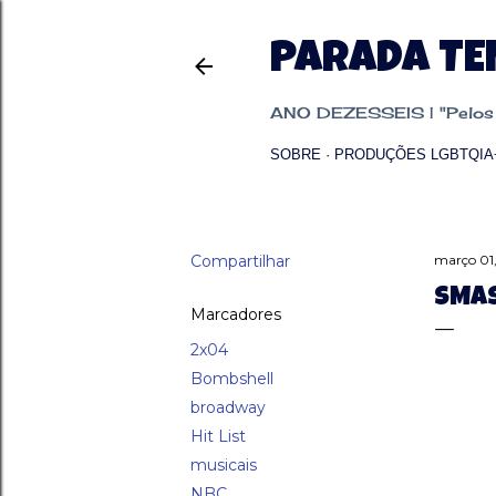
PARADA T
ANO DEZESSEIS | "Pelos p
SOBRE
PRODUÇÕES LGBTQIA
Compartilhar
março 01,
SMAS
Marcadores
2x04
Bombshell
broadway
Hit List
musicais
NBC