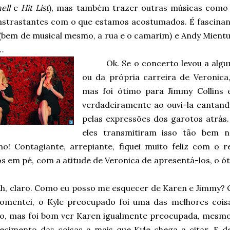
ell
e
Hit List
), mas também trazer outras músicas como 
nstrastantes com o que estamos acostumados. É fascinant
 (bem de musical mesmo, a rua e o camarim) e Andy Mient
…
Ok. Se o concerto levou a alg
ou da própria carreira de Veronic
mas foi ótimo para Jimmy Collins 
verdadeiramente ao ouvi-la cantan
pelas expressões dos garotos atrás
eles transmitiram isso tão bem n
imo! Contagiante, arrepiante, fiquei muito feliz com o
s em pé, com a atitude de Veronica de apresentá-los, o ó
h, claro. Como eu posso me esquecer de Karen e Jimmy?
comentei, o Kyle preocupado foi uma das melhores cois
io, mas foi bom ver Karen igualmente preocupada, mesm
ecimento das coisas a mais que Kyle chega a citar. E de