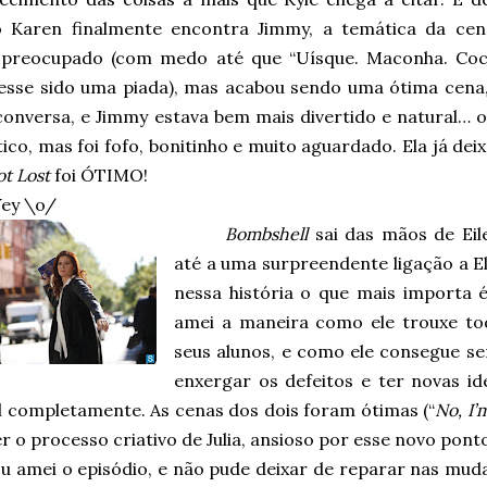
 Karen finalmente encontra Jimmy, a temática da ce
 preocupado (com medo até que “Uísque. Maconha. Coc
vesse sido uma piada), mas acabou sendo uma ótima cena
conversa, e Jimmy estava bem mais divertido e natural… o
co, mas foi fofo, bonitinho e muito aguardado. Ela já dei
ot Lost
foi ÓTIMO!
ey \o/
Bombshell
sai das mãos de Eile
até a uma surpreendente ligação a El
nessa história o que mais importa é 
amei a maneira como ele trouxe tod
seus alunos, e como ele consegue se
enxergar os defeitos e ter novas i
l completamente. As cenas dos dois foram ótimas (“
No, I’
r o processo criativo de Julia, ansioso por esse novo ponto
u amei o episódio, e não pude deixar de reparar nas mud