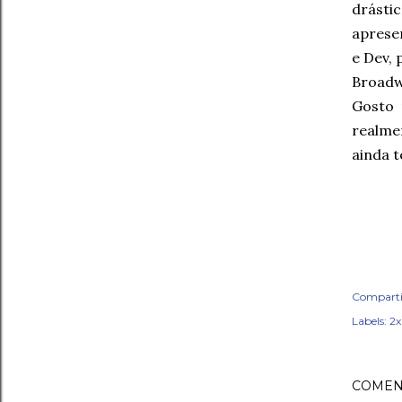
drástic
aprese
e Dev, 
Broadw
Gosto 
realme
ainda t
Comparti
Labels:
2
COMEN