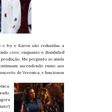
h
e Ivy e Karen são reduzidas a
zendo coro; enquanto o
Bombshell
 produção. Me pergunto se ainda
continuam ascendendo rumo aos
concerto de Veronica, e funcionou
nica.
sado,
agora
nte!)