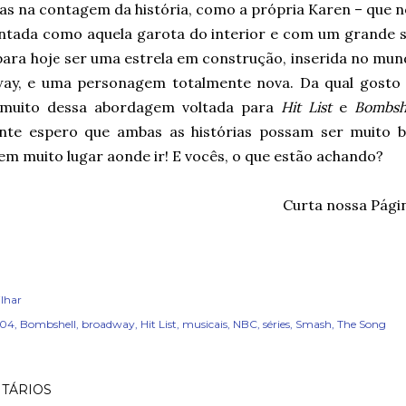
as na contagem da história, como a própria Karen – que n
ntada como aquela garota do interior e com um grande 
para hoje ser uma estrela em construção, inserida no mun
ay, e uma personagem totalmente nova. Da qual gosto 
muito dessa abordagem voltada para
Hit List
e
Bombsh
nte espero que ambas as histórias possam ser muito 
em muito lugar aonde ir! E vocês, o que estão achando?
Curta nossa Pági
lhar
x04
Bombshell
broadway
Hit List
musicais
NBC
séries
Smash
The Song
TÁRIOS