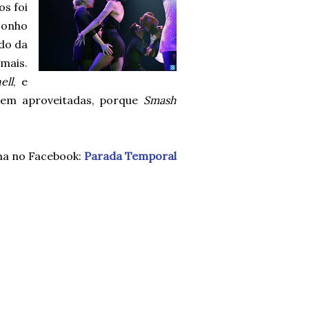
os foi
sonho
do da
mais.
ell
, e
bem aproveitadas, porque
Smash
na no Facebook:
Parada Temporal