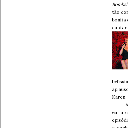
Bombsh
tão co
bonita
cantar
belíss
aplauso
Karen.
A
eu já 
episód
o conh