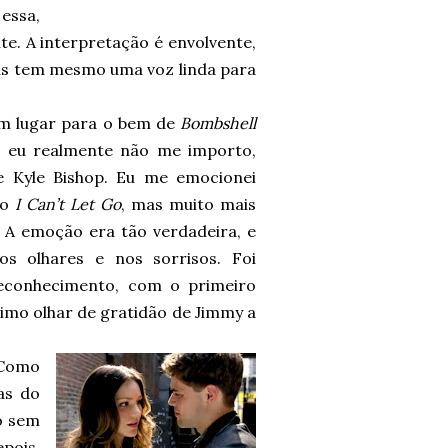
essa,
e. A interpretação é envolvente,
us tem mesmo uma voz linda para
um lugar para o bem de
Bombshell
a, eu realmente não me importo,
e Kyle Bishop. Eu me emocionei
do
I Can’t Let Go
, mas muito mais
. A emoção era tão verdadeira, e
os olhares e nos sorrisos. Foi
 reconhecimento, com o primeiro
timo olhar de gratidão de Jimmy a
 Como
as do
o sem
pois,