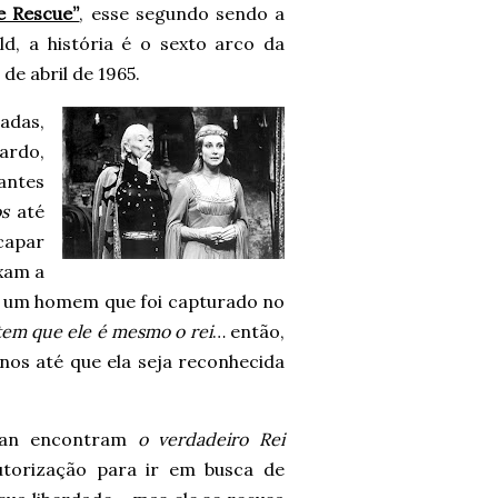
e Rescue”
, esse segundo sendo a
d, a história é o sexto arco da
de abril de 1965.
adas,
ardo,
antes
s
até
capar
xam a
ux, um homem que foi capturado no
tem que ele é mesmo o rei
… então,
os até que ela seja reconhecida
 Ian encontram
o verdadeiro Rei
utorização para ir em busca de