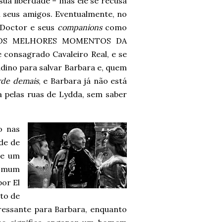
sua liberdade – mas ele se recusa
seus amigos. Eventualmente, no
 Doctor e seus
companions
como
 DOS MELHORES MOMENTOS DA
 consagrado Cavaleiro Real, e se
adino para salvar Barbara e, quem
rde demais
, e Barbara já não está
 pelas ruas de Lydda, sem saber
o nas
de de
de um
comum
por El
ato de
ressante para Barbara, enquanto