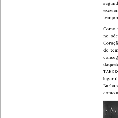
segund
excele
tempora
Como o 
no séc
Coraçã
do tem
conseg
daquele
TARDIS
lugar d
Barbar
como u