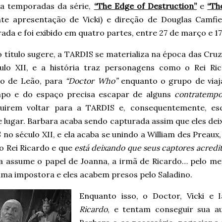
a temporadas da série,
“The Edge of Destruction”
e
“Th
nte apresentação de Vicki) e direção de Douglas Camfiel
da e foi exibido em quatro partes, entre 27 de março e 17 
título sugere, a TARDIS se materializa na época das Cruz
ulo XII, e a história traz personagens como o Rei Ric
o de Leão, para
“Doctor Who”
enquanto o grupo de viaj
po e do espaço precisa escapar de alguns
contratempo
uirem voltar para a TARDIS e, consequentemente, es
 lugar. Barbara acaba sendo capturada assim que eles dei
 no século XII, e ela acaba se unindo a William des Prea
o Rei Ricardo e que
está deixando que seus captores acredi
a assume o papel de Joanna, a irmã de Ricardo… pelo men
ma impostora e eles acabem presos pelo Saladino.
Enquanto isso, o Doctor, Vicki e
Ricardo
, e tentam conseguir sua a