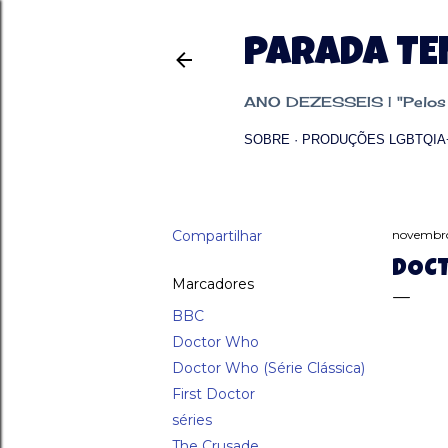
PARADA T
ANO DEZESSEIS | "Pelos p
SOBRE
PRODUÇÕES LGBTQIA
Compartilhar
novembro
DOCT
Marcadores
BBC
Doctor Who
Doctor Who (Série Clássica)
First Doctor
séries
The Crusade