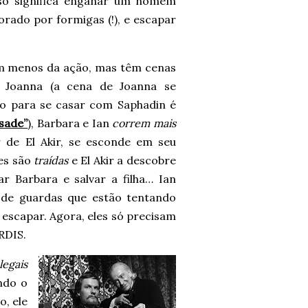
sso significa enganar um homem
rado por formigas (!), e escapar
am menos da ação, mas têm cenas
 Joanna (a cena de Joanna se
ão para se casar com Saphadin é
sade”
), Barbara e Ian
correm mais
 de El Akir, se esconde em seu
es são
traídas
e El Akir a descobre
r Barbara e salvar a filha… Ian
 de guardas que estão tentando
 escapar. Agora, eles só precisam
RDIS.
legais
ndo o
, ele