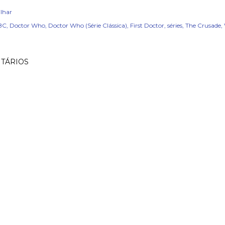
lhar
BC
Doctor Who
Doctor Who (Série Clássica)
First Doctor
séries
The Crusade
TÁRIOS