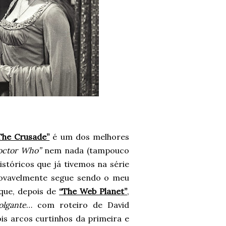
The Crusade”
é um dos melhores
octor Who”
nem nada (tampouco
istóricos que já tivemos na série
rovavelmente segue sendo o meu
 que, depois de
“The Web Planet”
,
lgante
… com roteiro de David
is arcos curtinhos da primeira e