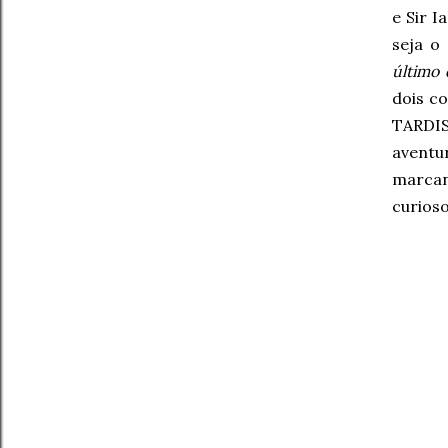
e Sir 
seja o
último 
dois co
TARDIS
aventu
marcan
curios