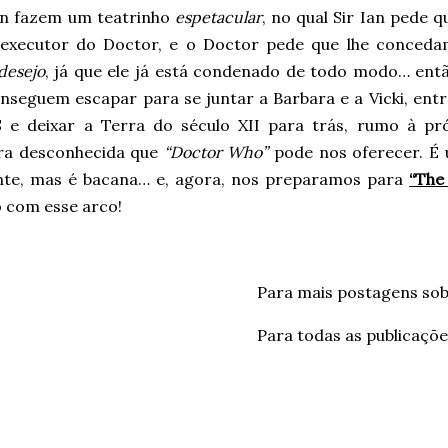
Ian fazem um teatrinho
espetacular
, no qual Sir Ian pede q
 executor do Doctor, e o Doctor pede que lhe conced
desejo
, já que ele já está condenado de todo modo… entã
nseguem escapar para se juntar a Barbara e a Vicki, entr
 e deixar a Terra do século XII para trás, rumo à pr
ra desconhecida que
“Doctor Who”
pode nos oferecer. É 
te, mas é bacana… e, agora, nos preparamos para
“The
o com esse arco!
Para mais postagens sob
Para todas as publicaçõ