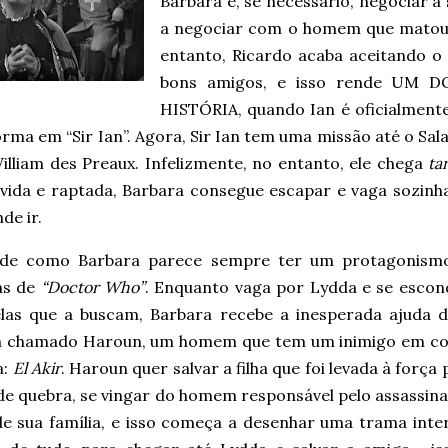
Barbara e, se necessário, negociar a 
a negociar com o homem que matou 
entanto, Ricardo acaba aceitando o
bons amigos, e isso rende UM
HISTÓRIA, quando Ian é oficialmente
rma em “Sir Ian”. Agora, Sir Ian tem uma missão até o Sal
illiam des Preaux. Infelizmente, no entanto, ele chega
ta
vida e raptada, Barbara consegue escapar e vaga sozinha
de ir.
de como Barbara parece sempre ter um protagonism
ias de
“Doctor Who”
. Enquanto vaga por Lydda e se escon
elas que a buscam, Barbara recebe a inesperada ajuda 
 chamado Haroun, um homem que tem um inimigo em 
a:
El Akir
. Haroun quer salvar a filha que foi levada à força 
 de quebra, se vingar do homem responsável pelo assassin
de sua família, e isso começa a desenhar uma trama inte