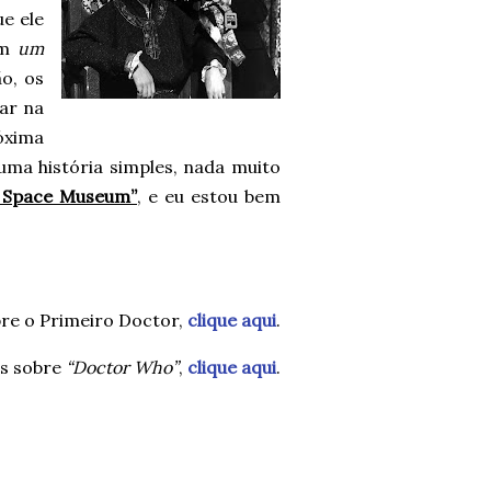
ue ele
am
um
o, os
ar na
óxima
uma história simples, nada muito
 Space Museum”
, e eu estou bem
re o Primeiro Doctor,
clique aqui
.
es sobre
“Doctor Who”
,
clique aqui
.