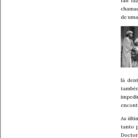
Ian fa
chamad
de uma
lá den
tamb
impedir
encontr
As últ
tanto 
Doctor