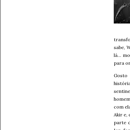
transfo
sabe, W
lá… mo
para on
Gosto 
histór
sentin
homem
com el
Akir e,
parte 