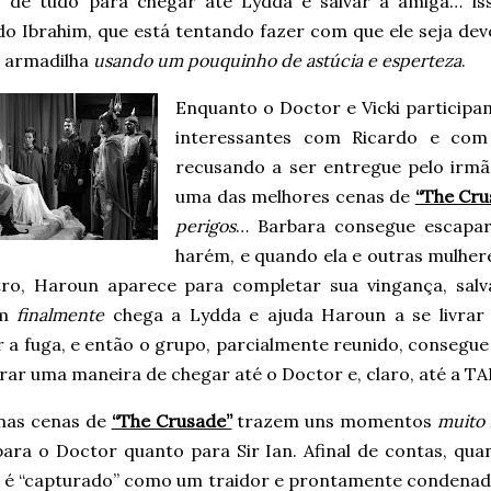
z de tudo para chegar até Lydda e salvar a amiga… i
o Ibrahim, que está tentando fazer com que ele seja devo
 armadilha
usando um pouquinho de astúcia e esperteza
.
Enquanto o Doctor e Vicki particip
interessantes com Ricardo e com
recusando a ser entregue pelo irm
uma das melhores cenas de
“The Cru
perigos
… Barbara consegue escapar
harém, e quando ela e outras mulher
tro, Haroun aparece para completar sua vingança, salva
ém
finalmente
chega a Lydda e ajuda Haroun a se livrar
 a fuga, e então o grupo, parcialmente reunido, consegue
ar uma maneira de chegar até o Doctor e, claro, até a TA
imas cenas de
“The Crusade”
trazem uns momentos
muito 
para o Doctor quanto para Sir Ian. Afinal de contas, qua
 é “capturado” como um traidor e prontamente condenado