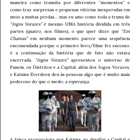
maneira como transita por diferentes “momentos” e
como traz surpresas e pequenas vitórias inesperadas em
meio a muitas perdas… mas eu amo como toda a trama de
“Jogos Vorazes”
é mesmo UMA história dividida em três
partes (quatro, nos filmes), o que quer dizer que
“Em
Chamas”
em nenhum momento parece uma sequência
encomendada porque o primeiro livro/filme fez sucesso:
é a continuação da história que de fato não estava
encerrada.
“Jogos Vorazes”
apresentou o universo de
Panem, os Distritos e a Capital, além dos Jogos Vorazes,
e Katniss Everdeen deu às pessoas algo que é muito mais
poderoso do que o medo:
a esperança
.
A faísca proporciona por Katniss ao
desafiar
a Capital e