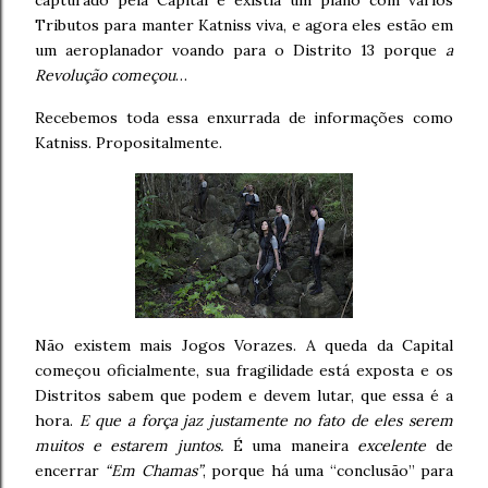
capturado pela Capital e existia um plano com vários
Tributos para manter Katniss viva, e agora eles estão em
um aeroplanador voando para o Distrito 13 porque
a
Revolução começou
…
Recebemos toda essa enxurrada de informações como
Katniss. Propositalmente.
Não existem mais Jogos Vorazes. A queda da Capital
começou oficialmente, sua fragilidade está exposta e os
Distritos sabem que podem e devem lutar, que essa é a
hora.
E que a força jaz justamente no fato de eles serem
muitos e estarem juntos.
É uma maneira
excelente
de
encerrar
“Em Chamas”
, porque há uma “conclusão” para