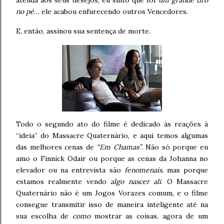
atenda aos seus desejos, eu sinto que foi
um grande tiro
no pé
… ele acabou enfurecendo outros Vencedores.
E, então, assinou sua sentença de morte.
Todo o segundo ato do filme é dedicado às reações à
“ideia” do Massacre Quaternário, e aqui temos algumas
das melhores cenas de
“Em Chamas”
. Não só porque eu
amo o Finnick Odair ou porque as cenas da Johanna no
elevador ou na entrevista são
fenomenais
, mas porque
estamos realmente vendo
algo nascer ali
. O Massacre
Quaternário não é um Jogos Vorazes comum, e o filme
consegue transmitir isso de maneira inteligente até na
sua escolha de
como
mostrar as coisas, agora de um