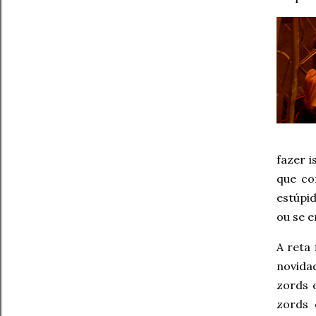
fazer i
que co
estúpi
ou se e
A reta 
novida
zords 
zords 