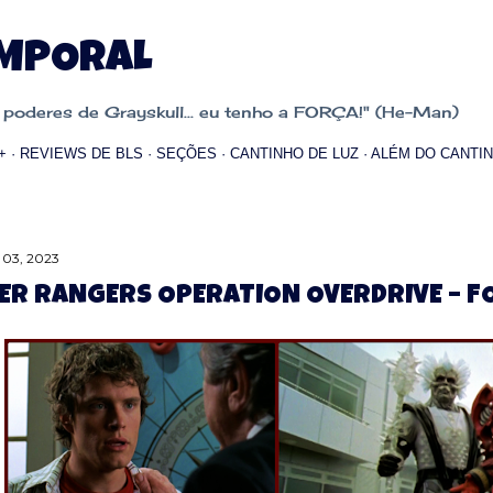
Pular para o conteúdo principal
EMPORAL
oderes de Grayskull... eu tenho a FORÇA!" (He-Man)
+
REVIEWS DE BLS
SEÇÕES
CANTINHO DE LUZ
ALÉM DO CANTIN
 03, 2023
R RANGERS OPERATION OVERDRIVE – F