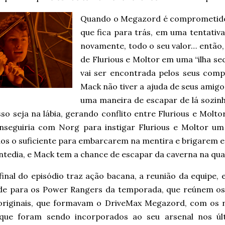
Quando o Megazord é comprometido 
que fica para trás, em uma tentativa
novamente, todo o seu valor… então, 
de Flurious e Moltor em uma “ilha se
vai ser encontrada pelos seus comp
Mack não tiver a ajuda de seus amigos
uma maneira de escapar de lá sozin
sso seja na lábia, gerando conflito entre Flurious e Mol
nseguiria com Norg para instigar Flurious e Moltor um 
dos o suficiente para embarcarem na mentira e brigarem e
ntedia, e Mack tem a chance de escapar da caverna na qual
final do episódio traz ação bacana, a reunião da equipe,
de para os Power Rangers da temporada, que reúnem os
originais, que formavam o DriveMax Megazord, com os 
que foram sendo incorporados ao seu arsenal nos úl