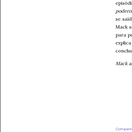
episód
podero
se saí
Mack s
para p
explica
conclus
Mack a
Comparti