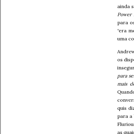
ainda 
Power 
para o
“era m
uma co
Andrew
os disp
insegu
para s
mais d
Quando
conve
quis d
para a
Flurio
as qua