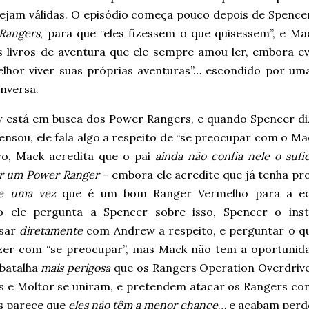
sejam válidas. O episódio começa pouco depois de Spence
Rangers
, para que “eles fizessem o que quisessem”, e M
s livros de aventura que ele sempre amou ler, embora e
elhor viver suas próprias aventuras”… escondido por uma
nversa.
 está em busca dos Power Rangers, e quando Spencer di
ensou, ele fala algo a respeito de “se preocupar com o Mac
ro, Mack acredita que o pai
ainda não confia nele o sufi
er um Power Ranger
– embora ele acredite que já tenha pr
e uma vez
que é um bom Ranger Vermelho para a eq
 ele pergunta a Spencer sobre isso, Spencer o inst
rsar
diretamente
com Andrew a respeito, e perguntar o qu
izer com “se preocupar”, mas Mack não tem a oportunidad
 batalha
mais perigosa
que os Rangers Operation Overdriv
us e Moltor se uniram, e pretendem atacar os Rangers c
is parece que
eles não têm a menor chance
… e acabam perde