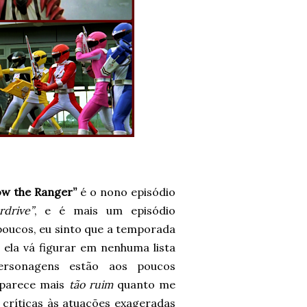
ow the Ranger”
é o nono episódio
drive”
, e é mais um episódio
oucos, eu sinto que a temporada
 ela vá figurar em nenhuma lista
ersonagens estão aos poucos
 parece mais
tão ruim
quanto me
 críticas às atuações exageradas