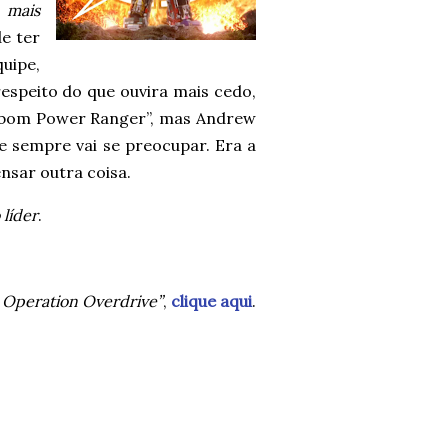
d
mais
e ter
uipe,
espeito do que ouvira mais cedo,
m bom Power Ranger”, mas Andrew
le sempre vai se preocupar. Era a
nsar outra coisa.
líder
.
 Operation Overdrive”
,
clique aqui
.