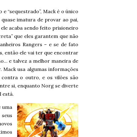
e “sequestrado”, Mack é o único
 quase imatura de provar ao pai,
ele acaba sendo feito prisioneiro
creta” que eles garantem que não
anheiros Rangers – e se de fato
, então ele vai ter que encontrar
ho… e talvez a melhor maneira de
tor. Mack usa algumas informações
contra o outro, e os vilões são
ntre si, enquanto Norg se diverte
 está.
 e uma
 seus
novos
timos