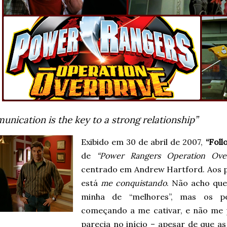
nication is the key to a strong relationship”
Exibido em 30 de abril de 2007,
“Foll
de
“Power Rangers Operation Over
centrado em Andrew Hartford. Aos p
está
me conquistando
. Não acho que
minha de “melhores”, mas os p
começando a me cativar, e não me
parecia no início – apesar de que as