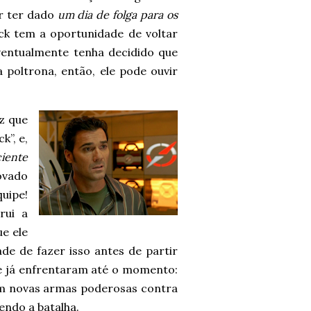
r ter dado
um dia de folga para os
ack tem a oportunidade de voltar
ventualmente tenha decidido que
 poltrona, então, ele pode ouvir
z que
k”, e,
ciente
ovado
uipe!
rui a
e ele
e de fazer isso antes de partir
e já enfrentaram até o momento:
om novas armas poderosas contra
ndo a batalha.