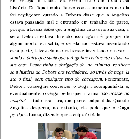
Em relação à Luana, ela errou FEIO em toda essa
história. Eu fiquei muito bravo com a maneira como ela
foi negligente quando a Débora disse que a Angelina
estava passando mal e entrando em trabalho de parto,
porque a Luana
sabia
que a Angelina estava na sua casa, e
se a Débora estava dizendo isso agora é porque, de
algum modo, ela sabia, e se ela não estava inventando
essa parte, talvez ela não estivesse inventando o resto…
sendo a única que sabia que a Angelina realmente estava na
sua casa, Luana tinha a obrigação de, no mínimo, verificar
se a história de Débora era verdadeiro, ao invés de negá-la
até o final, sem qualquer tipo de checagem
. Felizmente,
Débora conseguiu convencer o Guga a acompanhá-la, e,
eventualmente, o Guga pediu que a Luana
não ficasse no
hospital
– tudo isso era, em parte, culpa dela. Quando
Angelina desperta, no entanto, ela pede que o Guga
perdoe
a Luana, dizendo que a culpa foi dela.