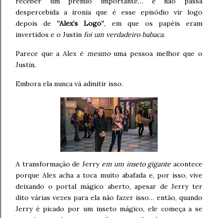
receber um prêmio importante… e não passa
despercebida a ironia que é esse episódio vir logo
depois de
“Alex’s Logo”
, em que os papéis eram
invertidos e o Justin
foi um verdadeiro babaca
.
Parece que a Alex é
mesmo
uma pessoa melhor que o
Justin.
Embora ela nunca vá admitir isso.
A transformação de Jerry
em um inseto gigante
acontece
porque Alex acha a toca muito abafada e, por isso, vive
deixando o portal mágico aberto, apesar de Jerry ter
dito várias vezes para ela não fazer isso… então, quando
Jerry é picado por um inseto mágico, ele começa a se