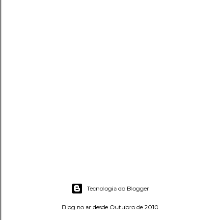
P
o
s
Tecnologia do Blogger
t
a
Blog no ar desde Outubro de 2010
r