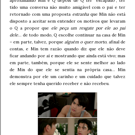
aproximando Min e Q depois de Q ter “escapado”, ter
tido uma conversa não muito amigável com o pai e ter
retornado com uma proposta
estranha
que Min não está
disposto a aceitar sem entender os motivos que levaram
o Q a propor que
ele peça um resgate por ele ao pai
dele
… de todo modo, Q escolhe continuar na casa de Min
– em parte, talvez, porque
alguém o quer morto
, afinal de
contas, e Min tem razão quando diz que ele não deve
ficar andando por aí e mostrando que ainda está vivo; mas
em parte, também, porque ele se sente melhor ao lado
de Min do que ele se sentia na própria casa… Min
demonstra por ele um carinho e um cuidado que talvez
ele sempre tenha querido receber e não recebeu.