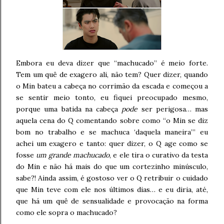
Embora eu deva dizer que “machucado” é meio forte.
Tem um quê de exagero ali, não tem? Quer dizer, quando
o Min bateu a cabeça no corrimão da escada e começou a
se sentir meio tonto, eu fiquei preocupado mesmo,
porque uma batida na cabeça
pode
ser perigosa… mas
aquela cena do Q comentando sobre como “o Min se diz
bom no trabalho e se machuca ‘daquela maneira’” eu
achei um exagero e tanto: quer dizer, o Q age como se
fosse
um grande machucado
, e ele tira o curativo da testa
do Min e não há mais do que um cortezinho minúsculo,
sabe?! Ainda assim, é gostoso ver o Q retribuir o cuidado
que Min teve com ele nos últimos dias… e eu diria, até,
que há um quê de sensualidade e provocação na forma
como ele sopra o machucado?