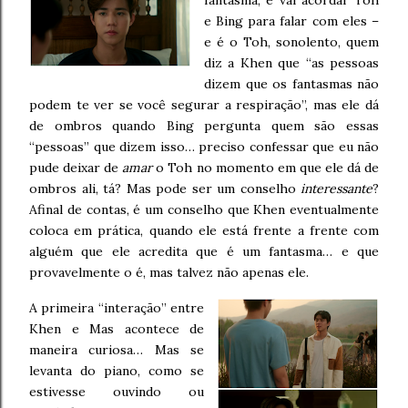
fantasma, e vai acordar Toh
e Bing para falar com eles –
e é o Toh, sonolento, quem
diz a Khen que “as pessoas
dizem que os fantasmas não
podem te ver se você segurar a respiração”, mas ele dá
de ombros quando Bing pergunta quem são essas
“pessoas” que dizem isso… preciso confessar que eu não
pude deixar de
amar
o Toh no momento em que ele dá de
ombros ali, tá? Mas pode ser um conselho
interessante
?
Afinal de contas, é um conselho que Khen eventualmente
coloca em prática, quando ele está frente a frente com
alguém que ele acredita que é um fantasma… e que
provavelmente o é, mas talvez não apenas ele.
A primeira “interação” entre
Khen e Mas acontece de
maneira curiosa… Mas se
levanta do piano, como se
estivesse ouvindo ou