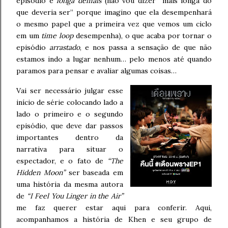
episódio é
longa demais
(não vou dizer “mais longa do
que deveria ser” porque imagino que ela desempenhará
o mesmo papel que a primeira vez que vemos um ciclo
em um
time loop
desempenha), o que acaba por tornar o
episódio
arrastado
, e nos passa a sensação de que não
estamos indo a lugar nenhum… pelo menos até quando
paramos para pensar e avaliar algumas coisas…
Vai ser necessário julgar esse
início de série colocando lado a
lado o primeiro e o segundo
episódio, que deve dar passos
importantes dentro da
narrativa para situar o
espectador, e o fato de
“The
Hidden Moon”
ser baseada em
uma história da mesma autora
de
“I Feel You Linger in the Air”
me faz querer estar aqui para conferir. Aqui,
acompanhamos a história de Khen e seu grupo de