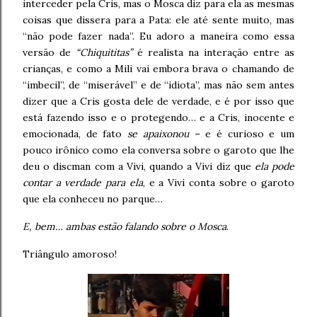
interceder pela Cris, mas o Mosca diz para ela as mesmas
coisas que dissera para a Pata: ele até sente muito, mas
“não pode fazer nada”. Eu adoro a maneira como essa
versão de
“Chiquititas”
é realista na interação entre as
crianças, e como a Mili vai embora brava o chamando de
“imbecil”, de “miserável” e de “idiota”, mas não sem antes
dizer que a Cris gosta dele de verdade, e é por isso que
está fazendo isso e o protegendo… e a Cris, inocente e
emocionada, de fato
se apaixonou
– e é curioso e um
pouco irônico como ela conversa sobre o garoto que lhe
deu o discman com a Vivi, quando a Vivi diz que
ela pode
contar a verdade para ela
, e a Vivi conta sobre o garoto
que ela conheceu no parque…
E, bem… ambas estão falando sobre o Mosca
.
Triângulo amoroso!