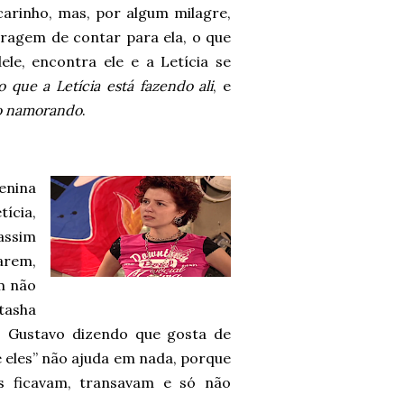
carinho, mas, por algum milagre,
ragem de contar para ela, o que
le, encontra ele e a Letícia se
o que a Letícia está fazendo ali
, e
ão namorando
.
enina
ícia,
 assim
arem,
m não
atasha
 o Gustavo dizendo que gosta de
e eles” não ajuda em nada, porque
es ficavam, transavam e só não