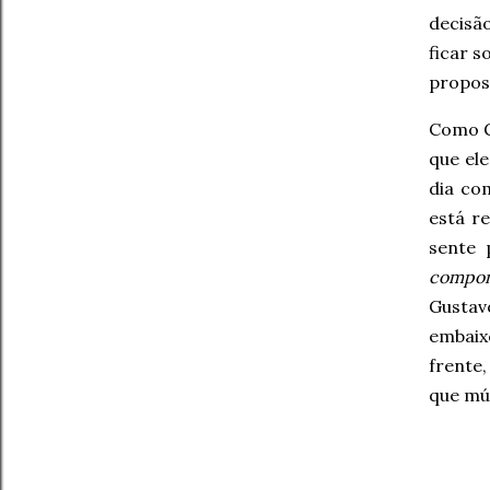
decisã
ficar s
propos
Como 
que ele
dia co
está r
sente 
compo
Gustav
embaix
frente
que mú