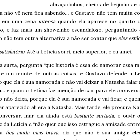
abraçadinhos, cheios de beijinhos e 
a não vê nem fica sabendo… e Gustavo não tem muita co
ta em uma cena
intensa
quando ela aparece no quarto de
do, e faz mais um showzinho escandaloso, perguntando
o não tem outra alternativa a não ser contar que
eles est
satisfatório
. Até a Letícia sorri, meio superior, e eu amei.
a surta, pergunta “que história é essa de namorar essa m
 e um monte de outras coisas, e Gustavo defende a Let
 que ela é sua namorada e não vai deixar a Natasha falar
a… e quando Letícia faz menção de sair para eles convers
 não deixa, porque ela é sua namorada e vai ficar, e que
er aparecido ali era a Natasha. Mais tarde, ele procura N
onversar, mar ela ainda está
bastante surtada
, e ouvir
 da Letícia e “não quer que isso estrague a amizade entr
ha
fica ainda mais brava
, diz que não é sua amiga: el