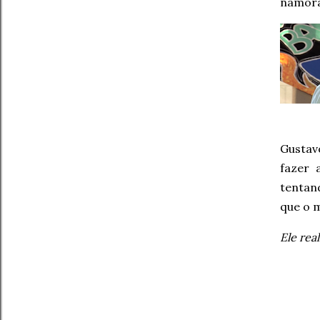
namora
Gustav
fazer 
tentan
que o 
Ele re