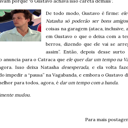
vam porque “o Gustavo achava isso careta demais”.
De todo modo, Gustavo é firme:
ele
Natasha só poderão ser bons amigos
coisas na garagem (ataca, inclusive, a
em Gustavo o que o deixa com a te
berros, dizendo que ele vai se arre
assim”. Então, depois desse surto
o anuncia para o Catraca que
ele quer dar um tempo na V
agora. Isso deixa Natasha
desesperada
, e ela volta fa
do impedir a “pausa” na Vagabanda, e embora o Gustavo di
melhor para todos, agora, é
dar um tempo com a banda.
almente mudou
.
Para mais postage