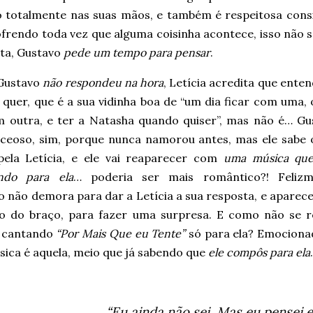
o totalmente nas suas mãos, e também é respeitosa con
ofrendo toda vez que alguma coisinha acontece, isso não se
ta, Gustavo
pede um tempo para pensar
.
Gustavo
não respondeu na hora
, Letícia acredita que ente
 quer, que é a sua vidinha boa de “um dia ficar com uma,
m outra, e ter a Natasha quando quiser”, mas não é… Gu
eceoso, sim, porque nunca namorou antes, mas ele sabe 
pela Letícia, e ele vai reaparecer com
uma música que
ndo para ela
… poderia ser mais romântico?! Felizm
o não demora para dar a Letícia a sua resposta, e aparec
o do braço, para fazer uma surpresa. E como não se r
, cantando
“Por Mais Que eu Tente”
só para ela? Emocionad
sica é aquela, meio que já sabendo que
ele compôs para ela
“Eu ainda não sei. Mas eu pensei 