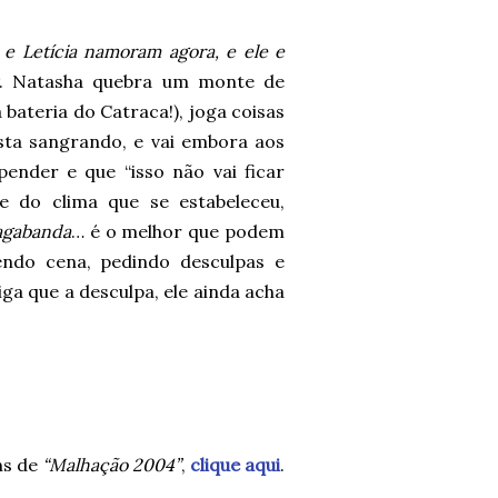
 e Letícia namoram agora, e ele e
. Natasha quebra um monte de
 bateria do Catraca!), joga coisas
sta sangrando, e vai embora aos
pender e que “isso não vai ficar
 e do clima que se estabeleceu,
agabanda
… é o melhor que podem
zendo cena, pedindo desculpas e
ga que a desculpa, ele ainda acha
ns de
“Malhação 2004”
,
clique aqui
.