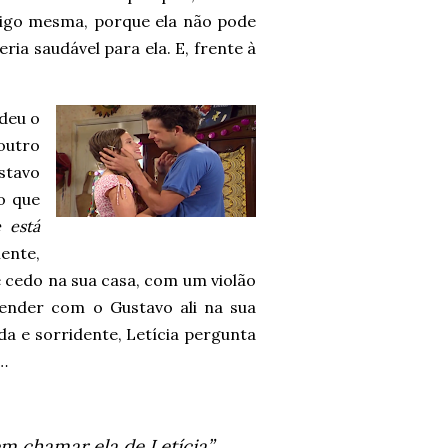
sigo mesma, porque ela não pode
ria saudável para ela. E, frente à
ndeu o
 outro
stavo
o que
 está
ente,
e cedo na sua casa, com um violão
ender com o Gustavo ali na sua
a e sorridente, Letícia pergunta
…
em chamar ela de Letícia”