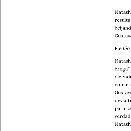
Natash
resul
beijan
Gustav
E
é tão 
Natash
brega”
dizendo
com el
Gustavo
devia t
para c
verdade
Natas