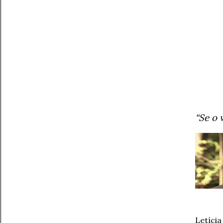
“Se o 
Letíci