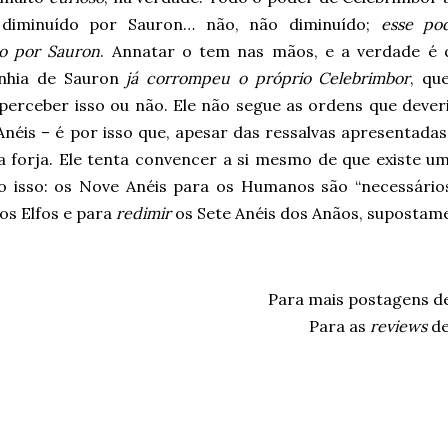
diminuído por Sauron… não, não diminuído;
esse po
do por Sauron
. Annatar o tem nas mãos, e a verdade é 
nhia de Sauron
já corrompeu o próprio Celebrimbor
, qu
perceber isso ou não. Ele não segue as ordens que deveri
Anéis – é por isso que, apesar das ressalvas apresentadas
a forja. Ele tenta convencer a si mesmo de que existe um
o isso: os Nove Anéis para os Humanos são “necessários
os Elfos e para
redimir
os Sete Anéis dos Anãos, suposta
Para mais postagens d
Para as
reviews
d