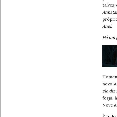
talvez
Annatar
próprio
Anel.
Há um p
Homens
novo A
ele diz
forja, 
Nove An
É tudo