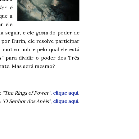
der é
que a
er ele
a seguir, e ele
gosta
do poder de
 por Durin, ele resolve participar
 motivo nobre pelo qual ele está
” para dividir o poder dos Três
mente. Mas será mesmo?
e
“The Rings of Power”
,
clique aqui
.
e
“O Senhor dos Anéis”
,
clique aqui
.