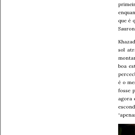
primei
enquan
que é 
Sauron 
Khazad
sol at
montan
boa es
perce
é o me
fosse p
agora 
escond
“apena