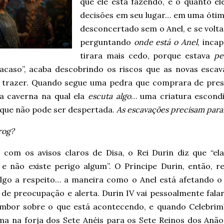
que ele está fazendo, e o quanto e
decisões em seu lugar… em uma ótim
desconcertado sem o Anel, e se volta
perguntando
onde está o Anel
, inca
tirara mais cedo, porque estava
pe
acaso”, acaba descobrindo os riscos que as novas escav
trazer. Quando segue uma pedra que comprara de presen
 caverna na qual ela
escuta algo
… uma criatura escond
 que não pode ser despertada.
As escavações precisam para
rog?
com os avisos claros de Disa, o Rei Durin diz que “ela
 e não existe perigo algum”. O Príncipe Durin, então, re
algo a respeito… a maneira como o Anel está afetando o 
 de preocupação e alerta. Durin IV vai pessoalmente fala
imbor sobre o que está acontecendo, e quando Celebri
ma na forja dos Sete Anéis para os Sete Reinos dos Anão