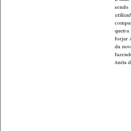
sendo 
utiliza
compa
queira 
forjar 
da nov
fazend
Anéis d