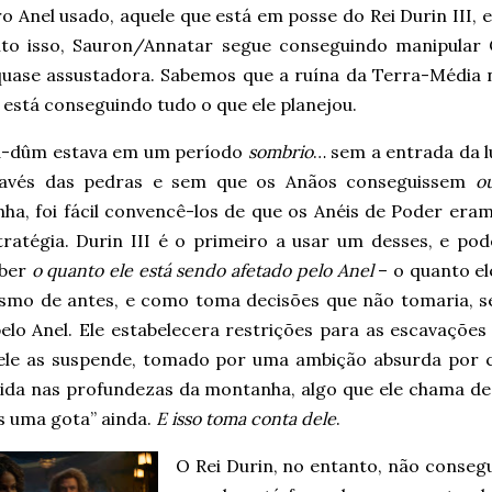
ro Anel usado, aquele que está em posse do Rei Durin III
to isso, Sauron/Annatar segue conseguindo manipular 
quase assustadora. Sabemos que a ruína da Terra-Média n
está conseguindo tudo o que ele planejou.
-dûm estava em um período
sombrio
… sem a entrada da l
ravés das pedras e sem que os Anãos conseguissem
ou
ha, foi fácil convencê-los de que os Anéis de Poder era
tratégia. Durin III é o primeiro a usar um desses, e po
cber
o quanto ele está sendo afetado pelo Anel
– o quanto el
smo de antes, e como toma decisões que não tomaria, s
elo Anel. Ele estabelecera restrições para as escavações
ele as suspende, tomado por uma ambição absurda por c
ida nas profundezas da montanha, algo que ele chama de
s uma gota” ainda.
E isso toma conta dele
.
O Rei Durin, no entanto, não conse