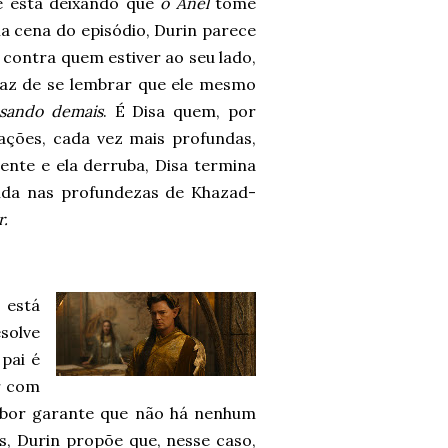
le está deixando que
o Anel
tome
a cena do episódio, Durin parece
 contra quem estiver ao seu lado,
paz de se lembrar que ele mesmo
sando demais
. É Disa quem, por
ações, cada vez mais profundas,
te e ela derruba, Disa termina
ida nas profundezas de Khazad-
r.
 está
solve
pai é
r com
mbor garante que não há nenhum
s, Durin propõe que, nesse caso,