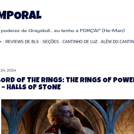
Pular para o conteúdo principal
EMPORAL
oderes de Grayskull... eu tenho a FORÇA!" (He-Man)
+
REVIEWS DE BLS
SEÇÕES
CANTINHO DE LUZ
ALÉM DO CANTIN
 24, 2024
LORD OF THE RINGS: THE RINGS OF POWE
 – HALLS OF STONE