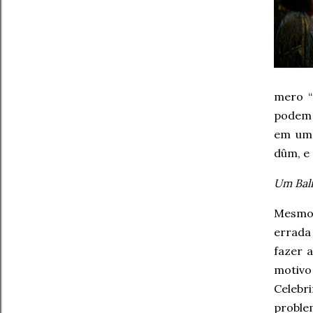
mero “
podem 
em uma
dûm, e
Um Bal
Mesmo 
errada
fazer 
motivo
Celebr
proble