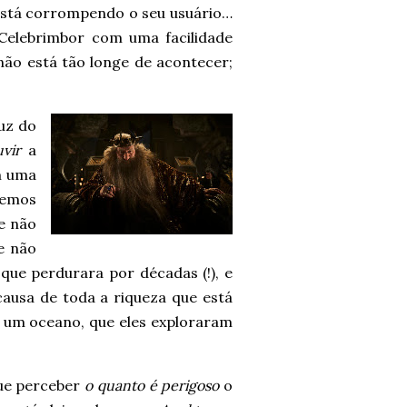
, está corrompendo o seu usuário…
Celebrimbor com uma facilidade
ão está tão longe de acontecer;
uz do
vir
a
m uma
demos
e não
e não
 que perdurara por décadas (!), e
ausa de toda a riqueza que está
 um oceano, que eles exploraram
gue perceber
o quanto é perigoso
o