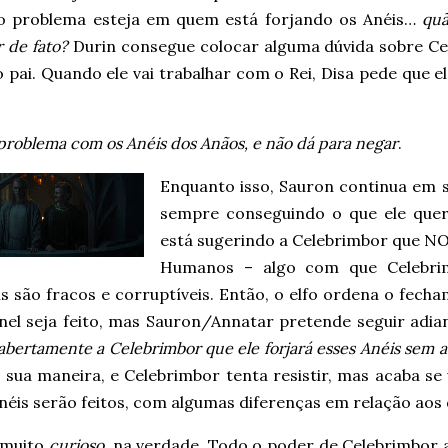
 o problema esteja em quem está forjando os Anéis…
quã
 de fato?
Durin consegue colocar alguma dúvida sobre C
 pai. Quando ele vai trabalhar com o Rei, Disa pede que 
roblema com os Anéis dos Anãos, e não dá para negar
.
Enquanto isso, Sauron continua em 
sempre conseguindo o que ele quer.
está sugerindo a Celebrimbor que N
Humanos – algo com que Celebri
 são fracos e corruptíveis. Então, o elfo ordena o fech
nel seja feito, mas Sauron/Annatar pretende seguir adia
 abertamente a Celebrimbor que ele forjará esses Anéis sem a
à sua maneira, e Celebrimbor tenta resistir, mas acaba se
éis serão feitos, com algumas diferenças em relação aos 
 muito
curioso
, na verdade. Todo o poder de Celebrimbor 