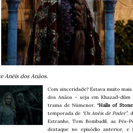
e Anéis dos Anãos.
Com sinceridade? Estava muito mais
dos Anãos – seja em Khazad-dûm 
trama de Númenor.
“Halls of Stone
temporada de
“Os Anéis de Poder”
, 
Estranho, Tom Bombadil, as Pés-P
destaque no episódio anterior, 