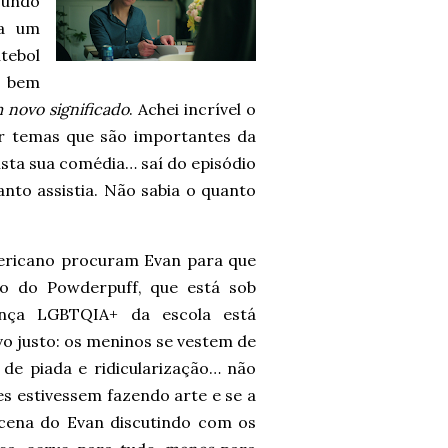
undo
ra um
tebol
o bem
 novo significado
. Achei incrível o
tar temas que são importantes da
ta sua comédia… saí do episódio
nto assistia. Não sabia o quanto
mericano procuram Evan para que
ão do Powderpuff, que está sob
ança LGBTQIA+ da escola está
o justo: os meninos se vestem de
de piada e ridicularização… não
es estivessem fazendo arte e se a
 cena do Evan discutindo com os