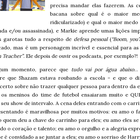
precisa mandar elas fazerem. As c
bacana sobre qual é o maior m
ridicularizado) e qual o maior med
ada e/ou assassinada), e Markie aprende umas lições i
s garotas tudo a respeito de
defesa pessoal
(
“Boom, you’
cado, mas é um personagem incrível e essencial para as
h Teacher”
. Ele depois de ouvir os podcasts, por exemplo?!
gum momento, parece que
tudo vai por água abaixo
…
re que Shazam estava roubando a escola – e que o di
 certo sobre não trazer qualquer pessoa para dentro da e
 os meninos do time de futebol ensaiaram muito e Q
 seu show de intervalo. A cena deles entrando com o carr
esentando é maravilhosa por muitos motivos: eu amo o fa
do quem deu a chave do carrinho para eles; eu amo eles 
do o coração e talento; eu amo o orgulho e a alegria exp
 e é convidado a se juntar a eles; eu amo o sorriso de Harr