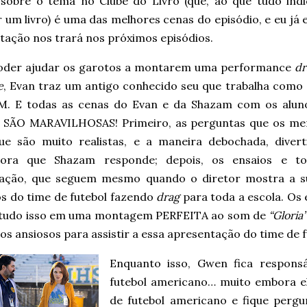
 sobre o tema no Clube do Livro (que, ao que tudo ind
r um livro) é uma das melhores cenas do episódio, e eu já
tação nos trará nos próximos episódios.
oder ajudar os garotos a montarem uma performance
dr
e
, Evan traz um antigo conhecido seu que trabalha como 
. E todas as cenas do Evan e da Shazam com os alun
 SÃO MARAVILHOSAS! Primeiro, as perguntas que os me
ue são muito realistas, e a maneira debochada, divert
dora que Shazam responde; depois, os ensaios e t
ação, que seguem mesmo quando o diretor mostra a s
s do time de futebol fazendo
drag
para toda a escola. Os 
, tudo isso em uma montagem PERFEITA ao som de
“Gloria
os ansiosos para assistir a essa apresentação do time de f
Enquanto isso, Gwen fica respons
futebol americano… muito embora e
de futebol americano e fique perg