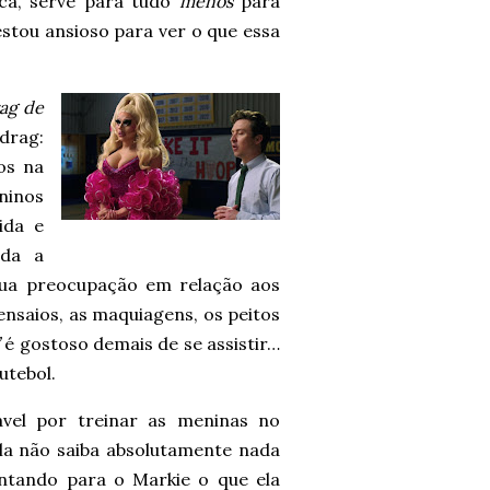
ica, serve para tudo
menos
para
 estou ansioso para ver o que essa
ag de
drag:
os na
ninos
ida e
oda a
ua preocupação em relação aos
ensaios, as maquiagens, os peitos
”
é gostoso demais de se assistir…
utebol.
ável por treinar as meninas no
la não saiba absolutamente nada
untando para o Markie o que ela