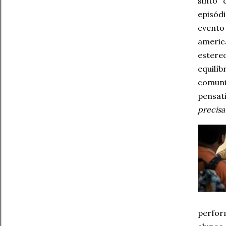
sinto
episód
evento
americ
estere
equilí
comuni
pensat
precisa
perfor