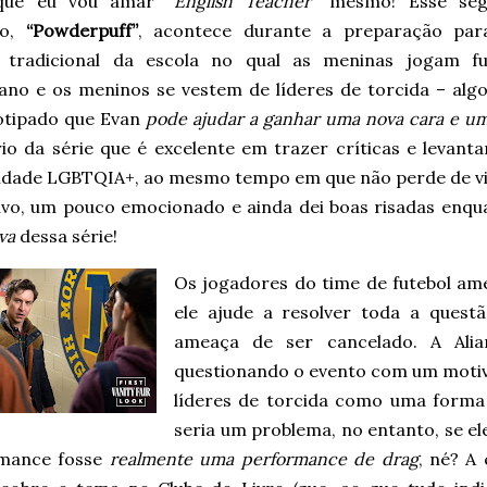
 que eu vou amar
“English Teacher”
mesmo! Esse seg
io,
“Powderpuff”
, acontece durante a preparação pa
 tradicional da escola no qual as meninas jogam fu
ano e os meninos se vestem de líderes de torcida – alg
otipado que Evan
pode ajudar a ganhar uma nova cara e um
brio da série que é excelente em trazer críticas e levan
dade LGBTQIA+, ao mesmo tempo em que não perde de vis
ivo, um pouco emocionado e ainda dei boas risadas enqua
va
dessa série!
Os jogadores do time de futebol a
ele ajude a resolver toda a quest
ameaça de ser cancelado. A Ali
questionando o evento com um motiv
líderes de torcida como uma forma 
seria um problema, no entanto, se el
mance fosse
realmente uma performance de drag
, né? A