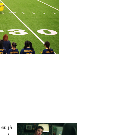
eu já