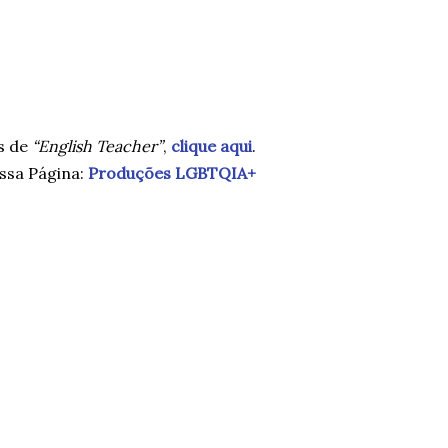
s de
“English Teacher”
,
clique aqui
.
ssa Página:
Produções LGBTQIA+