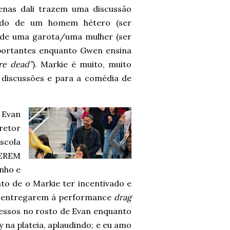
enas dali trazem uma discussão
edo de um homem hétero (ser
o de uma garota/uma mulher (ser
mportantes enquanto Gwen ensina
re dead”
). Markie é muito, muito
 discussões e para a comédia de
 Evan
retor
scola
UEREM
inho e
to de o Markie ter incentivado e
se entregarem à performance
drag
ressos no rosto de Evan enquanto
y na plateia, aplaudindo; e eu amo