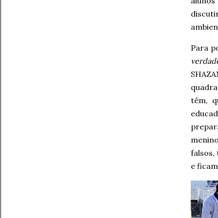
alunos
discuti
ambien
Para p
verdad
SHAZAM
quadra
têm, q
educa
prepar
menino
falsos
e ficam