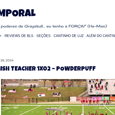
Pular para o conteúdo principal
EMPORAL
oderes de Grayskull... eu tenho a FORÇA!" (He-Man)
+
REVIEWS DE BLS
SEÇÕES
CANTINHO DE LUZ
ALÉM DO CANTIN
 26, 2024
ISH TEACHER 1X02 – POWDERPUFF