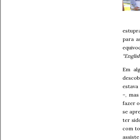
estupr
para a
equivo
“Englis
Em al
descob
estava
–, mas
fazer o
se apr
ter si
com to
assiste