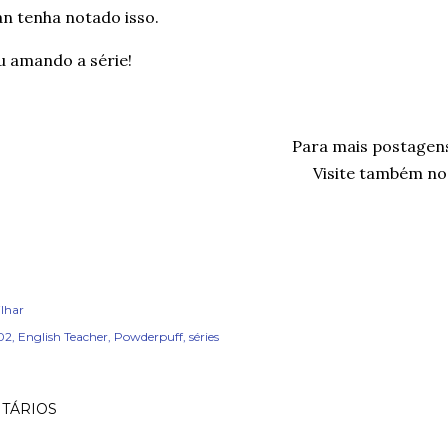
n tenha notado isso.
u amando a série!
Para mais postagen
Visite também no
lhar
02
English Teacher
Powderpuff
séries
TÁRIOS