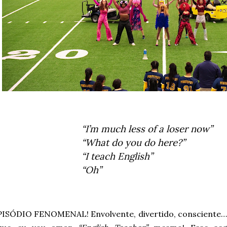
“I’m much less of a loser now”
“What do you do here?”
“I teach English”
“Oh”
ISÓDIO FENOMENAL! Envolvente, divertido, consciente… 