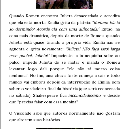
Quando Romeu encontra Julieta desacordada e acredita
que ela está morta, Emília grita da plateia:
“Romeu! Ela tá
só dormindo! Acorda ela com uma alfinetada!”
Então, na
cena mais dramática, depois da morte de Romeu, quando
Julieta está quase tirando a própria vida, Emília não se
aguenta e grita novamente:
“Julieta! Não faça isso! larga
esse punhal, Julieta!”
Impaciente, a bonequinha sobe ao
palco, impede Julieta de se matar e manda o Romeu
levantar logo dali porque “ele não tá morto coisa
nenhuma”. No fim, uma chuva forte começa a cair e todo
mundo vai embora depois da interrupção de Emília, sem
saber o verdadeiro final da história (que será reencenada
no sábado). Shakespeare fica
incomodadíssimo
, e decide
que “precisa falar com essa menina”.
O Visconde sabe que autores normalmente não gostam
que alterem suas histórias…