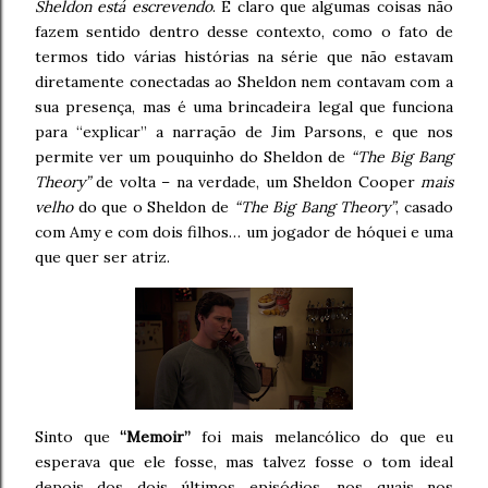
Sheldon está escrevendo
. É claro que algumas coisas não
fazem sentido dentro desse contexto, como o fato de
termos tido várias histórias na série que não estavam
diretamente conectadas ao Sheldon nem contavam com a
sua presença, mas é uma brincadeira legal que funciona
para “explicar” a narração de Jim Parsons, e que nos
permite ver um pouquinho do Sheldon de
“The Big Bang
Theory”
de volta – na verdade, um Sheldon Cooper
mais
velho
do que o Sheldon de
“The Big Bang Theory”
, casado
com Amy e com dois filhos… um jogador de hóquei e uma
que quer ser atriz.
Sinto que
“Memoir”
foi mais melancólico do que eu
esperava que ele fosse, mas talvez fosse o tom ideal
depois dos dois últimos episódios, nos quais nos