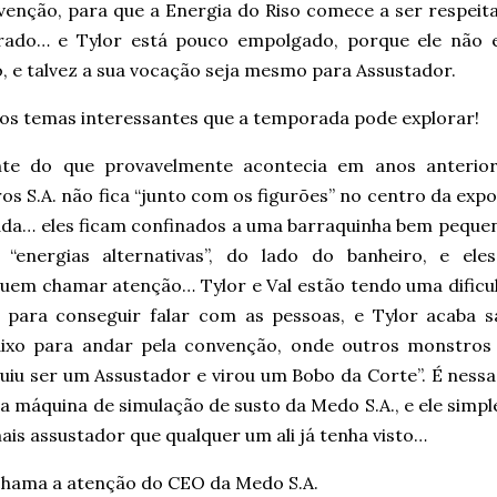
venção, para que a Energia do Riso comece a ser respeit
rado… e Tylor está pouco empolgado, porque ele não 
, e talvez a sua vocação seja mesmo para Assustador.
ios temas interessantes que a temporada pode explorar!
nte do que provavelmente acontecia em anos anterior
s S.A. não fica “junto com os figurões” no centro da exp
da… eles ficam confinados a uma barraquinha bem pequen
 “energias alternativas”, do lado do banheiro, e ele
uem chamar atenção… Tylor e Val estão tendo uma dificu
 para conseguir falar com as pessoas, e Tylor acaba s
aixo para andar pela convenção, onde outros monstros
uiu ser um Assustador e virou um Bobo da Corte”. É nessa
na máquina de simulação de susto da Medo S.A., e ele sim
ais assustador que qualquer um ali já tenha visto…
 chama a atenção do CEO da Medo S.A.