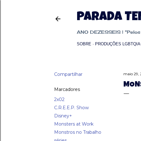
PARADA T
ANO DEZESSEIS | "Pelos p
SOBRE
PRODUÇÕES LGBTQIA
Compartilhar
maio 29,
MONS
Marcadores
2x02
C.R.E.E.P. Show
Disney+
Monsters at Work
Monstros no Trabalho
séries