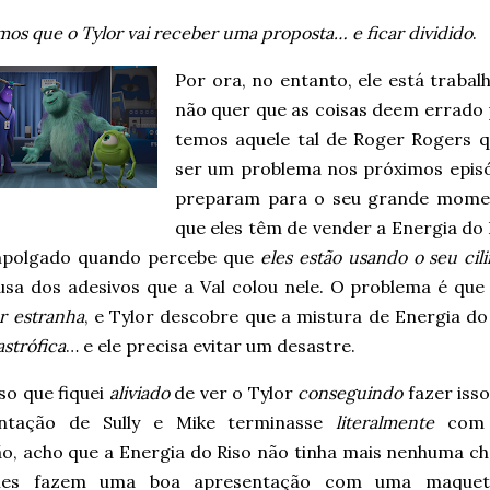
mos que o Tylor vai receber uma proposta… e ficar dividido
.
Por ora, no entanto, ele está trabal
não quer que as coisas deem errado p
temos aquele tal de Roger Rogers que
ser um problema nos próximos episó
preparam para o seu grande moment
que eles têm de vender a Energia do R
mpolgado quando percebe que
eles estão usando o seu cil
usa dos adesivos que a Val colou nele. O problema é que
r estranha
, e Tylor descobre que a mistura de Energia d
astrófica
… e ele precisa evitar um desastre.
so que fiquei
aliviado
de ver o Tylor
conseguindo
fazer isso
ntação de Sully e Mike terminasse
literalmente
com
ão, acho que a Energia do Riso não tinha mais nenhuma ch
les fazem uma boa apresentação com uma maquet