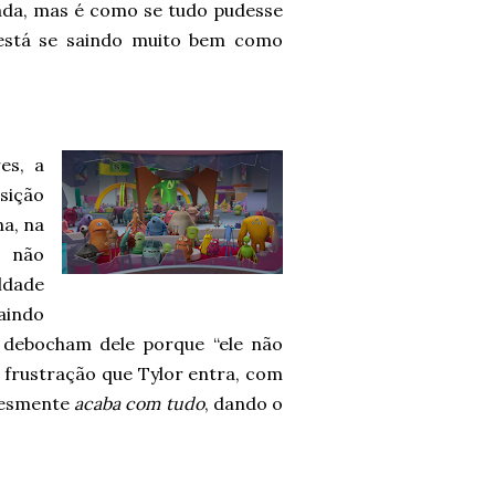
ada, mas é como se tudo pudesse
está se saindo muito bem como
es, a
osição
a, na
s não
ldade
aindo
 debocham dele porque “ele não
 frustração que Tylor entra, com
plesmente
acaba com tudo
, dando o