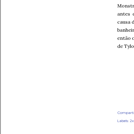
Monstr
antes 
causa d
banheir
então o
de Tylo
Comparti
Labels:
2