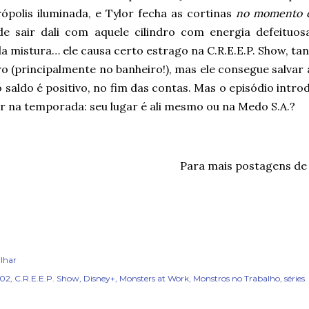
ópolis iluminada, e Tylor fecha as cortinas
no momento 
de sair dali com aquele cilindro com energia defeituos
a mistura… ele causa certo estrago na C.R.E.E.P. Show, t
o (principalmente no banheiro!), mas ele consegue salvar
 saldo é positivo, no fim das contas. Mas o episódio intr
r na temporada: seu lugar é ali mesmo ou na Medo S.A.?
Para mais postagens d
lhar
x02
C.R.E.E.P. Show
Disney+
Monsters at Work
Monstros no Trabalho
séries