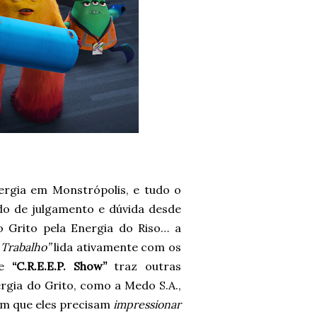
rgia em Monstrópolis, e tudo o
do de julgamento e dúvida desde
do Grito pela Energia do Riso… a
 Trabalho”
lida ativamente com os
 e
“C.R.E.E.P. Show”
traz outras
rgia do Grito, como a Medo S.A.,
bem que eles precisam
impressionar