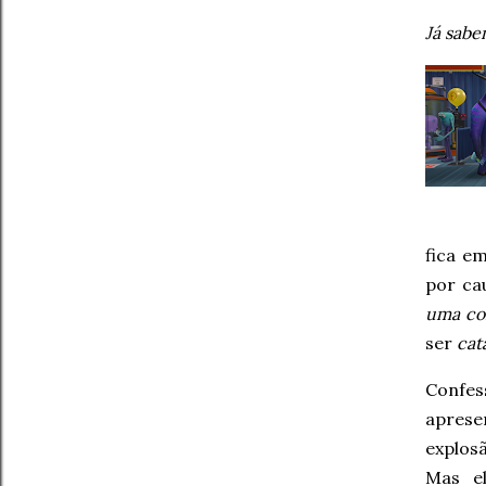
Já sabe
fica e
por ca
uma co
ser
cat
Confes
aprese
explos
Mas e