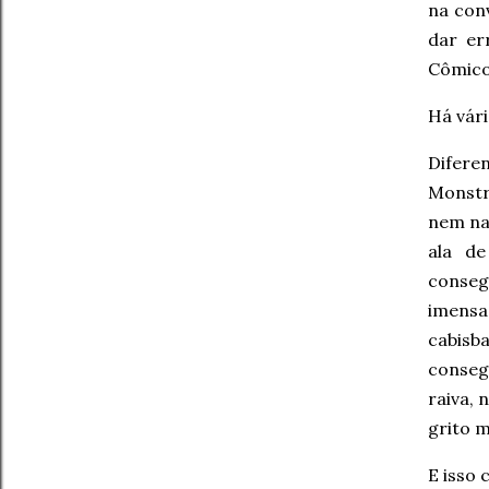
na con
dar er
Cômico
Há vár
Difere
Monstro
nem na
ala de
conseg
imensa
cabisb
conseg
raiva, 
grito m
E isso