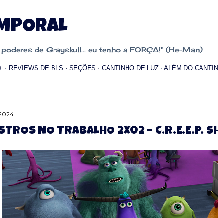
Pular para o conteúdo principal
EMPORAL
oderes de Grayskull... eu tenho a FORÇA!" (He-Man)
+
REVIEWS DE BLS
SEÇÕES
CANTINHO DE LUZ
ALÉM DO CANTIN
 2024
TROS NO TRABALHO 2X02 – C.R.E.E.P. 