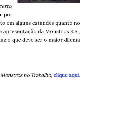
certo
,
a por
anto em alguns estandes quanto no
 a apresentação da Monstros S.A.,
oduz o que deve ser o maior dilema
e
Monstros no Trabalho
,
clique aqui
.