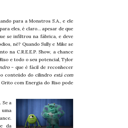
hando para a Monstros S.A., e ele
ara eles, é claro… apesar de que
 se infiltrou na fábrica, e deve
dios, né? Quando Sully e Mike se
o na C.R.E.E.P. Show, a chance
iso e todo o seu potencial, Tylor
indro
– que é fácil de reconhecer
 o conteúdo do cilindro
está com
o Grito com Energia do Riso pode
. Se a
 uma
ance.
e da