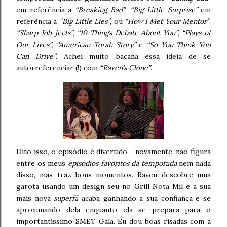
em referência a
“Breaking Bad”
,
“Big Little Surprise”
em
referência a
“Big Little Lies”
, ou
“How I Met Your Mentor”
,
“Sharp Job-jects”
,
“10 Things Debate About You”
,
“Plays of
Our Lives”
,
“American Torah Story”
e
“So You Think You
Can Drive”
. Achei muito bacana essa ideia de se
autorreferenciar (!) com
“Raven’s Clone”
.
Dito isso, o episódio é divertido… novamente, não figura
entre os meus
episódios favoritos da temporada
nem nada
disso, mas traz bons momentos. Raven descobre uma
garota usando um design seu no Grill Nota Mil e a sua
mais nova
superfã
acaba ganhando a sua confiança e se
aproximando dela enquanto ela se prepara para o
importantíssimo SMET Gala. Eu dou boas risadas com a