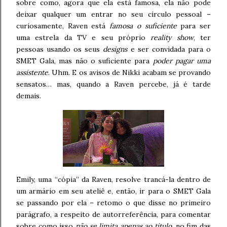
sobre como, agora que ela está famosa, ela não pode
deixar qualquer um entrar no seu círculo pessoal –
curiosamente, Raven está
famosa o suficiente
para ser
uma estrela da TV e seu próprio
reality show
, ter
pessoas usando os seus
designs
e ser convidada para o
SMET Gala, mas não o suficiente para
poder pagar uma
assistente
. Uhm. E os avisos de Nikki acabam se provando
sensatos… mas, quando a Raven percebe, já é tarde
demais.
Emily, uma “cópia” da Raven, resolve trancá-la dentro de
um armário em seu ateliê e, então, ir para o SMET Gala
se passando por ela – retomo o que disse no primeiro
parágrafo, a respeito de autorreferência, para comentar
sobre como isso
não se limita apenas ao título
, no fim das