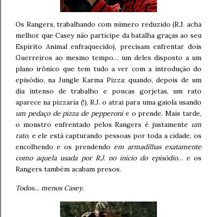
Os Rangers, trabalhando com número reduzido (R.J. acha
melhor que Casey não participe da batalha graças ao seu
Espírito Animal enfraquecido), precisam enfrentar dois
Guerreiros ao mesmo tempo… um deles disposto a um
plano irônico que tem tudo a ver com a introdução do
episódio, na Jungle Karma Pizza: quando, depois de um
dia intenso de trabalho e poucas gorjetas, um rato
aparece na pizzaria (!), R.J. o atrai para uma gaiola usando
um pedaço de pizza de pepperoni
e o prende. Mais tarde,
o monstro enfrentado pelos Rangers é justamente
um
rato
, e ele está capturando pessoas por toda a cidade, os
encolhendo e os prendendo
em armadilhas exatamente
como aquela usada por R.J. no início do episódio
… e os
Rangers também acabam presos.
Todos… menos Casey
.