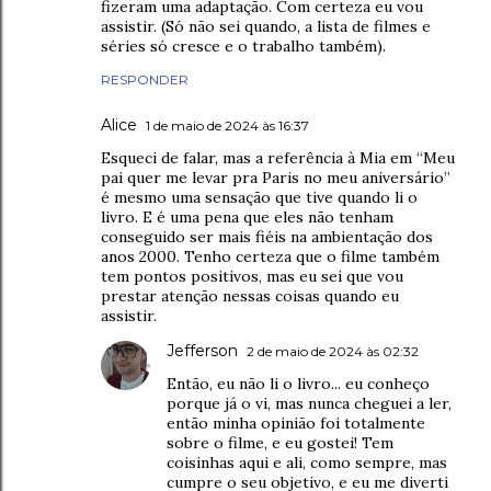
fizeram uma adaptação. Com certeza eu vou
assistir. (Só não sei quando, a lista de filmes e
séries só cresce e o trabalho também).
RESPONDER
Alice
1 de maio de 2024 às 16:37
Esqueci de falar, mas a referência à Mia em “Meu
pai quer me levar pra Paris no meu aniversário”
é mesmo uma sensação que tive quando li o
livro. E é uma pena que eles não tenham
conseguido ser mais fiéis na ambientação dos
anos 2000. Tenho certeza que o filme também
tem pontos positivos, mas eu sei que vou
prestar atenção nessas coisas quando eu
assistir.
Jefferson
2 de maio de 2024 às 02:32
Então, eu não li o livro... eu conheço
porque já o vi, mas nunca cheguei a ler,
então minha opinião foi totalmente
sobre o filme, e eu gostei! Tem
coisinhas aqui e ali, como sempre, mas
cumpre o seu objetivo, e eu me diverti