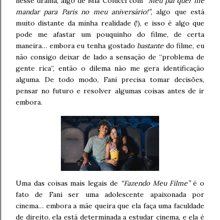
nesse drama, algo de Mia Colucci com
“Meu pai quer me
mandar para Paris no meu aniversário!”
, algo que está
muito distante da minha realidade (!), e isso é algo que
pode me afastar um pouquinho do filme, de certa
maneira… embora eu tenha gostado
bastante
do filme, eu
não consigo deixar de lado a sensação de “problema de
gente rica”, então o dilema não me gera identificação
alguma. De todo modo, Fani precisa tomar decisões,
pensar no futuro e resolver algumas coisas antes de ir
embora.
Uma das coisas mais legais de
“Fazendo Meu Filme”
é o
fato de Fani ser uma adolescente apaixonada por
cinema… embora a mãe queira que ela faça uma faculdade
de direito, ela está determinada a estudar cinema, e ela é