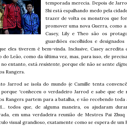
temporada merecia. Depois de Jarrod
Shi está espalhando medo pela cida
trazer de volta os monstros que fo
promover uma nova Guerra, como a
Casey, Lily e Theo são os protag
guardiões escolhidos e designado
que eles tiverem é bem-vinda. Inclusive, Casey acredita
o do Leão, como da última vez, mas, para isso, ele precis
, no entanto, está
resistente
, porque ele não se sente
dign
os Rangers.
to Jarrod se isola do mundo (e Camille tenta convencê
, porque “conheceu o verdadeiro Jarrod e sabe que ele 
 os Rangers partem para a batalha, e vão recebendo toda 
el… todos que, de alguma maneira, os ajudaram dura
ada, em uma verdadeira reunião de Mestres Pai Zhuq
culo visual grandioso, exatamente como se espera de um F