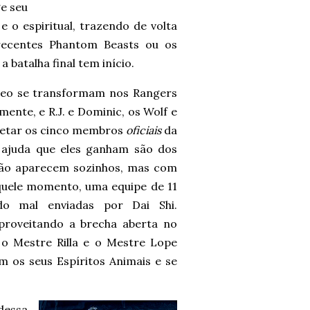
ge seu
o espiritual, trazendo de volta
recentes Phantom Beasts ou os
 batalha final tem início.
Theo se transformam nos Rangers
ente, e R.J. e Dominic, os Wolf e
letar os cinco membros
oficiais
da
a ajuda que eles ganham são dos
não aparecem sozinhos, mas com
aquele momento, uma equipe de 11
do mal enviadas por Dai Shi.
proveitando a brecha aberta no
o Mestre Rilla e o Mestre Lope
 os seus Espíritos Animais e se
 dessa