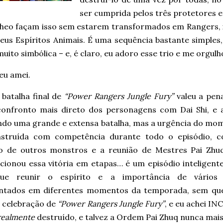
ser cumprida pelos três protetores e
 Theo façam isso sem estarem transformados em Rangers, 
eus Espíritos Animais. É uma sequência bastante simples,
uito simbólica – e, é claro, eu adoro esse trio e me orgulh
eu amei.
 batalha final de
“Power Rangers Jungle Fury”
valeu a pena
confronto mais direto dos personagens com Dai Shi, e 
ndo uma grande e extensa batalha, mas a urgência do mo
nstruída com competência durante todo o episódio, 
o de outros monstros e a reunião de Mestres Pai Zhu
cionou essa vitória em etapas… é um episódio inteligente
gue reunir o espírito e a importância de vário
ntados em diferentes momentos da temporada, sem que
 celebração de
“Power Rangers Jungle Fury”
, e eu achei IN
realmente
destruído, e talvez a Ordem Pai Zhuq nunca mais