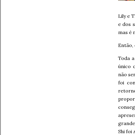
Lily e
e dos s
mas é m
Então, 
Toda a
único 
não se
foi co
retorn
propor
conse
aprese
grande
Shi foi