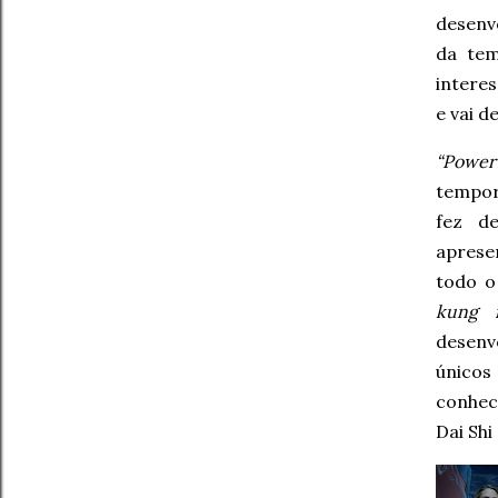
desenv
da tem
intere
e vai d
“Power 
tempor
fez d
aprese
todo o
kung 
desenv
únicos
conhec
Dai Sh