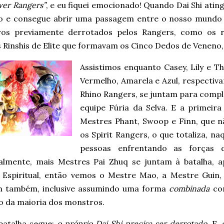
wer Rangers”
, e eu fiquei emocionado! Quando Dai Shi atin
vo e consegue abrir uma passagem entre o nosso mundo e 
os previamente derrotados pelos Rangers, como os 
 Rinshis de Elite que formavam os Cinco Dedos de Veneno, a
Assistimos enquanto Casey, Lily e 
Vermelho, Amarela e Azul, respectivam
Rhino Rangers, se juntam para comp
equipe Fúria da Selva. E a primeir
Mestres Phant, Swoop e Finn, que 
os Spirit Rangers, o que totaliza, n
pessoas enfrentando as forças 
almente, mais Mestres Pai Zhuq se juntam à batalha, a
Espiritual, então vemos o Mestre Mao, a Mestre Guin, 
m também, inclusive assumindo uma forma
combinada
com
do da maioria dos monstros.
batalha segue:
o próprio Dai Shi precisa ser derrotado
. E,