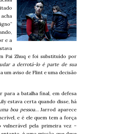
itado
 acha
igno”
ando,
r e a
stava
Pai Zhuq e foi substituído por
ajudar a derrotá-lo é parte de sua
a um aviso de Flint e uma decisão
r para a batalha final, em defesa
ily estava certa quando disse, há
 uma boa pessoa
… Jarrod aparece
rível, e é ele quem tem a força
 vulnerável pela primeira vez –
o entanto, é uma missão que deve