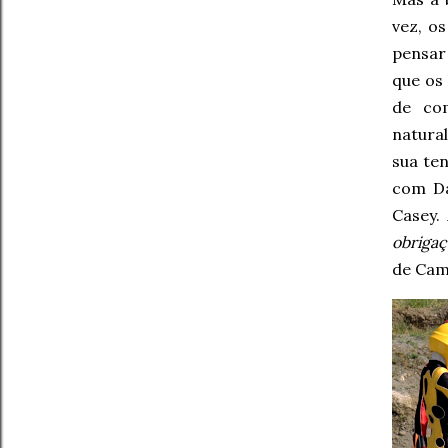
vez, os
pensar
que os
de com
natural
sua te
com Da
Casey.
obrigaç
de Cami