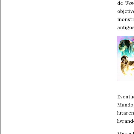
de
“Po
objeti
monstr
antigos
Eventu
Mundo 
lutare
livran
Mas a 