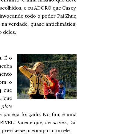
scolhidos, e eu ADORO que Casey,
invocando todo o poder Pai Zhuq
 na verdade, quase anticlimática,
o deles.
. É o
acaba
mento
com o
q que
, que
s
plots
 pareça forçado. No fim, é uma
CRÍVEL. Parece que, dessa vez, Dai
 precise se preocupar com ele.