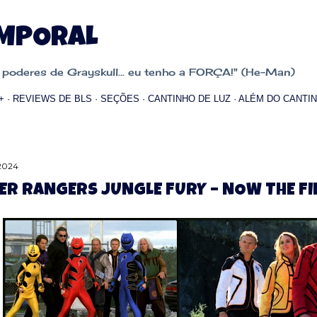
Pular para o conteúdo principal
EMPORAL
oderes de Grayskull... eu tenho a FORÇA!" (He-Man)
+
REVIEWS DE BLS
SEÇÕES
CANTINHO DE LUZ
ALÉM DO CANTIN
 2024
R RANGERS JUNGLE FURY – NOW THE FI