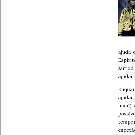
ajuda 
Espírit
Jarrod
ajudar 
Enquan
ajudar
mau”),
possív
tempor
espetá