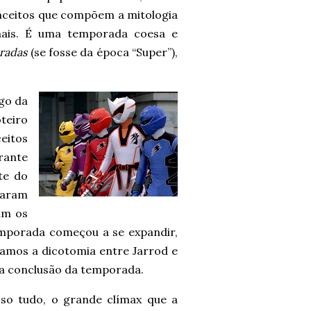
ceitos que compõem a mitologia
ais. É uma temporada coesa e
radas
(se fosse da época “Super”),
go da
teiro
eitos
rante
te do
aram
am os
mporada começou a se expandir,
ramos a dicotomia entre Jarrod e
 a conclusão da temporada.
sso tudo, o grande clímax que a