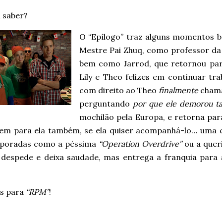
 saber?
O “Epílogo” traz alguns momentos 
Mestre Pai Zhuq, como professor da 
bem como Jarrod, que retornou pa
Lily e Theo felizes em continuar tr
com direito ao Theo
finalmente
chama
perguntando
por que ele demorou t
mochilão pela Europa, e retorna pa
em para ela também, se ela quiser acompanhá-lo… uma c
poradas como a péssima
“Operation Overdrive”
ou a quer
 despede e deixa saudade, mas entrega a franquia para
s para
“RPM”
!