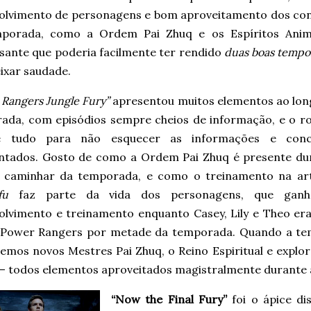
olvimento de personagens e bom aproveitamento dos con
porada, como a Ordem Pai Zhuq e os Espíritos Anim
ssante que poderia facilmente ter rendido
duas boas tempo
eixar saudade.
Rangers Jungle Fury”
apresentou muitos elementos ao lon
ada, com episódios sempre cheios de informação, e o ro
e tudo para não esquecer as informações e conc
ntados. Gosto de como a Ordem Pai Zhuq é presente du
 caminhar da temporada, e como o treinamento na ar
fu
faz parte da vida dos personagens, que ganh
olvimento e treinamento enquanto Casey, Lily e Theo er
 Power Rangers por metade da temporada. Quando a te
emos novos Mestres Pai Zhuq, o Reino Espiritual e explo
i – todos elementos aproveitados magistralmente durante
“Now the Final Fury”
foi o ápice di