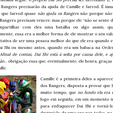
 Rangers precisarão da ajuda de Camille e Jarrod. É inus
 que Jarrod quase
não ajuda os Rangers
não porque não
 Rangers precisam vencer, mas porque ele “não se sente d
partilhar com eles uma batalha ou algo assim, qu
mente, essa era a melhor forma de ele mostrar o seu valo
ntativa de ser uma pessoa melhor do que ele era quando e
i Shi ou mesmo antes, quando era um babaca na Ordem 
Afinal de contas, Dai Shi está à solta por causa dele, e 
ão
… obrigação essa que, eventualmente, ele honra, graças 
lle.
Camille é a primeira deles a aparece
dos Rangers, disposta a provar que L
muito tempo, que
no fundo ela era
logo em seguida, em um momento inc
para
enfraquecer
Dai Shi e torná-lo
destruí-lo de uma vez por todas, n