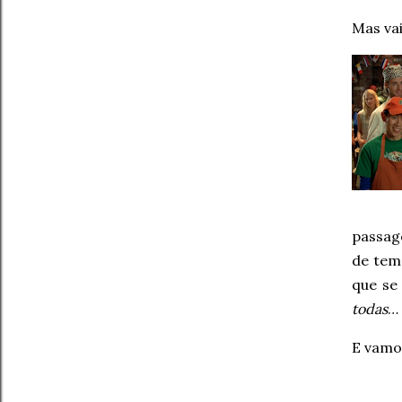
Mas vai
passag
de tem
que se
todas
…
E vamo