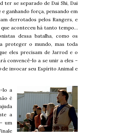
 ter se separado de Dai Shi, Dai
de e ganhando força, pensando em
ram derrotados pelos Rangers, e
 que aconteceu há tanto tempo…
onistas dessa batalha, como os
s a proteger o mundo, mas toda
 que eles precisam de Jarrod e o
ará convencê-lo a se unir a eles –
o
de invocar seu Espírito Animal e
-lo a
não é
ajuda
nte a
 – um
inale