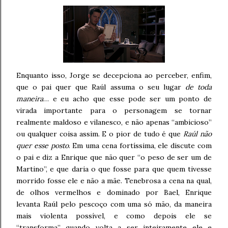
Enquanto isso, Jorge se decepciona ao perceber, enfim,
que o pai quer que Raúl assuma o seu lugar
de toda
maneira
… e eu acho que esse pode ser um ponto de
virada importante para o personagem se tornar
realmente maldoso e vilanesco, e não apenas “ambicioso”
ou qualquer coisa assim. E o pior de tudo é que
Raúl não
quer esse posto
. Em uma cena fortíssima, ele discute com
o pai e diz a Enrique que não quer “o peso de ser um de
Martino”, e que daria o que fosse para que quem tivesse
morrido fosse ele e não a mãe. Tenebrosa a cena na qual,
de olhos vermelhos e dominado por Bael, Enrique
levanta Raúl pelo pescoço com uma só mão, da maneira
mais violenta possível, e como depois ele se
“transforma” quando volta a ser inteiramente ele e