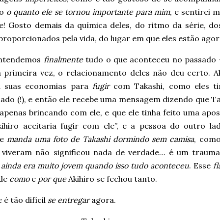
bo
o quanto ele se tornou importante para mim
, e sentirei 
e! Gosto demais da química deles, do ritmo da série, d
proporcionados pela vida, do lugar em que eles estão ago
entendemos
finalmente
tudo o que aconteceu no passado 
a primeira vez, o relacionamento deles não deu certo. Ak
a suas economias para
fugir
com Takashi, como eles t
ado (!), e então ele recebe uma mensagem dizendo que Ta
apenas brincando com ele, e que ele tinha feito uma apos
kihiro aceitaria fugir com ele”, e a pessoa do outro la
ne
manda uma foto de Takashi dormindo sem camisa
, como
o viveram não significou nada de verdade… é um trauma
o
ainda era muito jovem quando isso tudo aconteceu
. Esse
f
 de
como
e
por que
Akihiro se fechou tanto.
 é tão difícil
se entregar
agora.