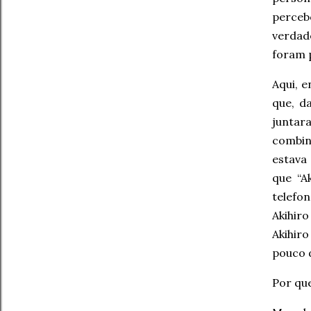
perce
verdad
foram 
Aqui, 
que, d
juntar
combin
estava 
que “A
telefo
Akihir
Akihir
pouco
Por que