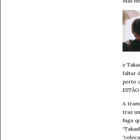
Mas el
e Taka
faltar 
perto 
ESTÃO 
A tram
traz u
fuga q
“Takas
“coloc