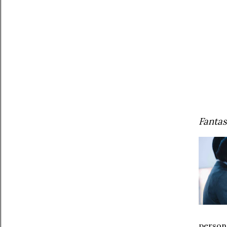
Fanta
perso