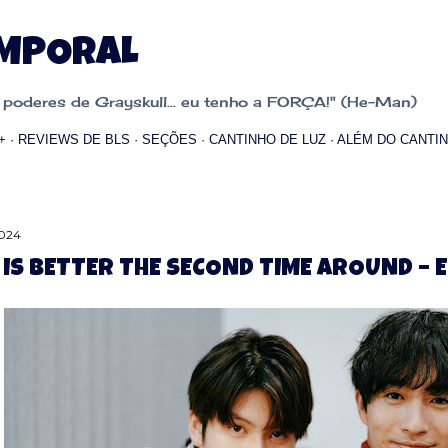
Pular para o conteúdo principal
EMPORAL
oderes de Grayskull... eu tenho a FORÇA!" (He-Man)
+
REVIEWS DE BLS
SEÇÕES
CANTINHO DE LUZ
ALÉM DO CANTIN
2024
 IS BETTER THE SECOND TIME AROUND – E