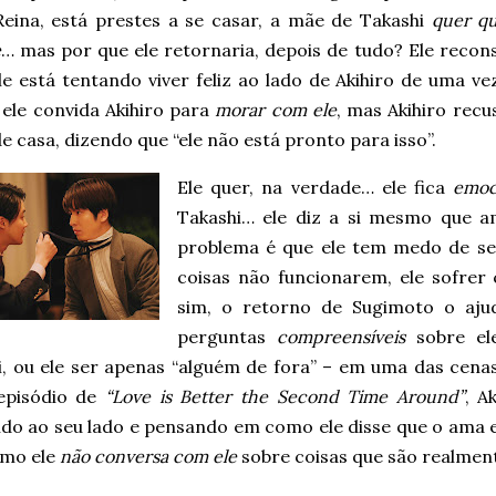
 Reina, está prestes a se casar, a mãe de Takashi
quer qu
e
… mas por que ele retornaria, depois de tudo? Ele recons
 ele está tentando viver feliz ao lado de Akihiro de uma
 ele convida Akihiro para
morar com ele
, mas Akihiro recu
e casa, dizendo que “ele não está pronto para isso”.
Ele quer, na verdade… ele fica
emoc
Takashi… ele diz a si mesmo que 
problema é que ele tem medo de se
coisas não funcionarem, ele sofrer
sim, o retorno de Sugimoto o ajud
perguntas
compreensíveis
sobre el
i, ou ele ser apenas “alguém de fora” – em uma das cenas
episódio de
“Love is Better the Second Time Around”
, A
do ao seu lado e pensando em como ele disse que o ama e
mo ele
não conversa com ele
sobre coisas que são realmen