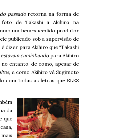
 do passado
retorna na forma de
foto de Takashi a Akihiro na
 como um bem-sucedido produtor
 ele publicado sob a supervisão de
, é dizer para Akihiro que “Takashi
s
estavam caminhando
para Akihiro
, no entanto, de como, apesar de
ltos
, e como Akihiro vê Sugimoto
do com todas as letras que ELES
ambém
ia da
e que
casa,
 mais