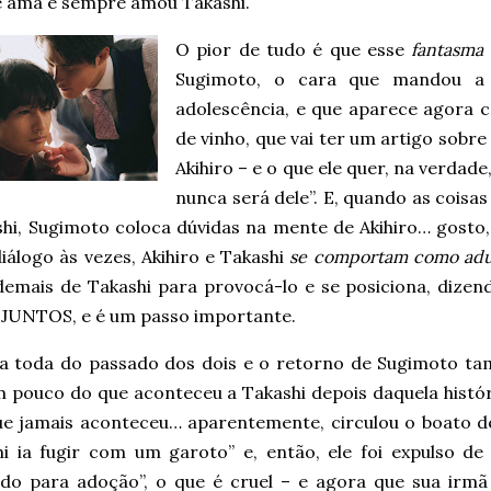
e ama e sempre amou Takashi.
O pior de tudo é que esse
fantasma
Sugimoto, o cara que mandou a 
adolescência, e que aparece agora
de vinho, que vai ter um artigo sobre
Akihiro – e o que ele quer, na verdade
nunca será dele”. E, quando as coisa
shi, Sugimoto coloca dúvidas na mente de Akihiro… gosto
diálogo às vezes, Akihiro e Takashi
se comportam como adu
demais de Takashi para provocá-lo e se posiciona, dizen
JUNTOS, e é um passo importante.
a toda do passado dos dois e o retorno de Sugimoto t
m pouco do que aconteceu a Takashi depois daquela histór
ue jamais aconteceu… aparentemente, circulou o boato d
hi ia fugir com um garoto” e, então, ele foi expulso de 
ado para adoção”, o que é cruel – e agora que sua irmã