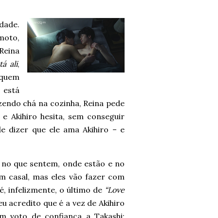
dade.
moto,
Reina
á ali
,
 quem
 está
endo chá na cozinha, Reina pede
, e Akihiro hesita, sem conseguir
 dizer que ele ama Akihiro – e
no que sentem, onde estão e no
m casal, mas eles vão fazer com
é, infelizmente, o último de
“Love
 eu acredito que é a vez de Akihiro
m voto de confiança a Takashi: