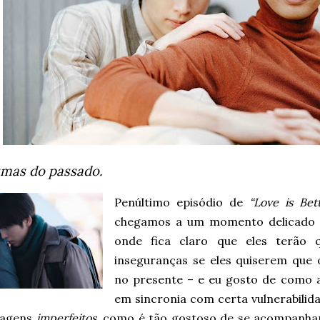
smas do passado.
Penúltimo episódio de
“Love is Be
chegamos a um momento delicado da
onde fica claro que eles terão 
inseguranças se eles quiserem que 
no presente – e eu gosto de como a
em sincronia com certa vulnerabilida
nagens
imperfeitos
, como é tão gostoso de se acompanhar