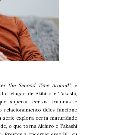
tter the Second Time Around”
, e
 relação de Akihiro e Takashi,
que superar certos traumas e
o relacionamento deles funcione
 série explora certa maturidade
de, o que torna Akihiro e Takashi
! Prestes a encerrar esse BL, eu