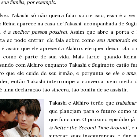
 sua família, por exemplo
.
vez Takashi só não queira falar sobre isso, essa é a ver
 Reina aparece na casa de Takashi, acompanhada de Sugi
hi
é a melhor pessoa possível
. Assim que abre a porta e 
ta se pode entrar, ele fala sobre como
seu namorado est
é assim que ele apresenta Akihiro: ele quer deixar claro
e como é parte de sua vida. Mais tarde, quando Reina
sando com Akihiro enquanto Takashi e Sugimoto estão faz
iro que ele cuide de seu irmão, e pergunta
se ele o ama
der, então Takashi interrompe a conversa, sem medo de
é uma declaração tão sincera, tão bonita de se assistir.
Takashi e Akihiro terão que
trabalhar
que planejam para o futuro como u
que funcione. O próximo episódio já 
is Better the Second Time Around”
, e
superar suas inseguranças e dar u