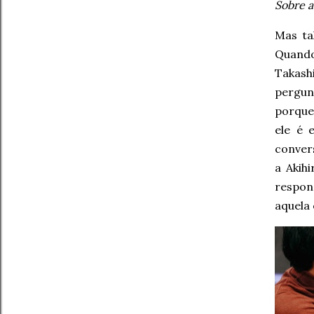
Sobre a
Mas tal
Quando
Takas
pergun
porque 
ele é 
conver
a Akih
respon
aquela 