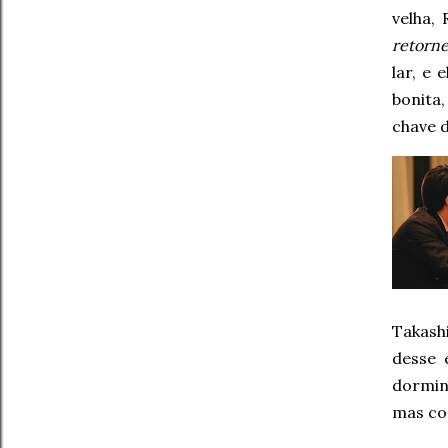
velha,
retorn
lar, e
bonita,
chave d
Takash
desse 
dormin
mas co