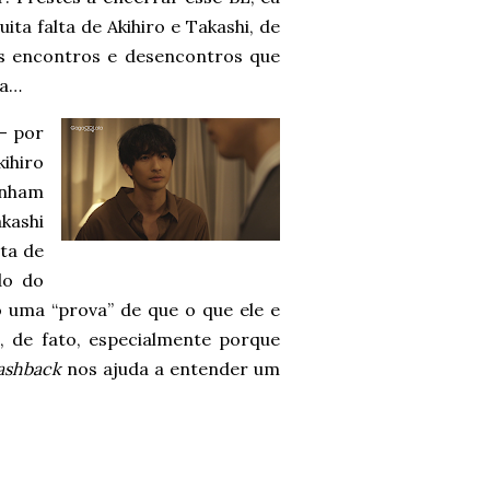
muita falta de Akihiro e Takashi, de
os encontros e desencontros que
ra…
– por
ihiro
inham
kashi
ta de
do do
 uma “prova” de que o que ele e
, de fato, especialmente porque
lashback
nos ajuda a entender um