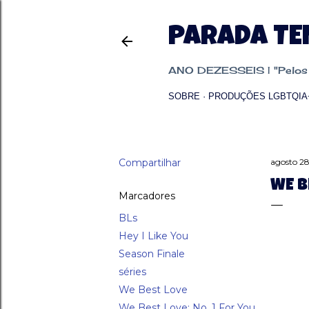
PARADA T
ANO DEZESSEIS | "Pelos p
SOBRE
PRODUÇÕES LGBTQIA
Compartilhar
agosto 28
WE B
Marcadores
BLs
Hey I Like You
Season Finale
séries
We Best Love
We Best Love: No. 1 For You