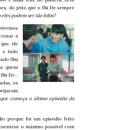
es, do jeito que o Shi De sempre
eles podem ser tão fofos?
 vivemos
cessar a
que ele
 e tudo
ando Shu
ara quem
 Shi De…
adas, os
eijaram
que começa o último episódio da
io porque foi um episódio feito
resentear o máximo possível com