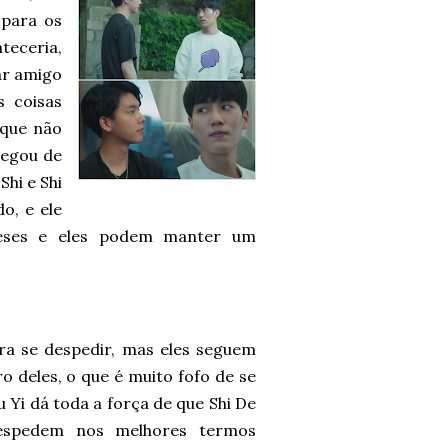
 para os
teceria,
ar amigo
s coisas
 que não
pegou de
hi e Shi
o, e ele
eses e eles podem manter um
ra se despedir, mas eles seguem
 deles, o que é muito fofo de se
u Yi dá toda a força de que Shi De
despedem nos melhores termos