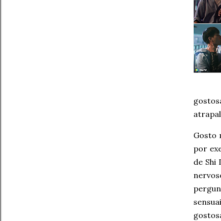
gostos
atrapal
Gosto 
por ex
de Shi 
nervos
pergun
sensua
gostos