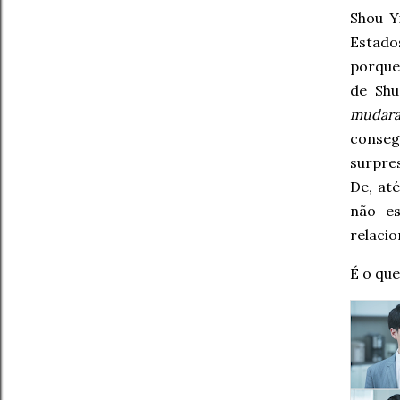
Shou Y
Estado
porque 
de Shu
mudara
conseg
surpres
De, at
não e
relacio
É o qu