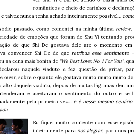
românticos e cheio de carinhos e declaraçõ
 e talvez nunca tenha achado inteiramente possível…
como 
sódio passado, como comentei na minha última
review
,
riedade de emoções que foram do Shu Yi tentando pro
ação de que Shi De gostava dele até o momento em 
ava convencer Shi De de que
retribua esse sentimento
–
ou na cena mais bonita de
“We Best Love: No. 1 For You”
, qu
declarou naquele viaduto e fez questão de gritar, p
e ouvir, sobre o quanto ele gostava muito muito muito de
no alto daquele viaduto, depois de muitas lágrimas derram
ntenderam e aceitaram o sentimento do outro e se b
nadamente pela primeira vez…
e é nesse mesmo cenário 
ada
.
Eu fiquei muito contente com esse episód
inteiramente para
nos alegrar
, para nos p