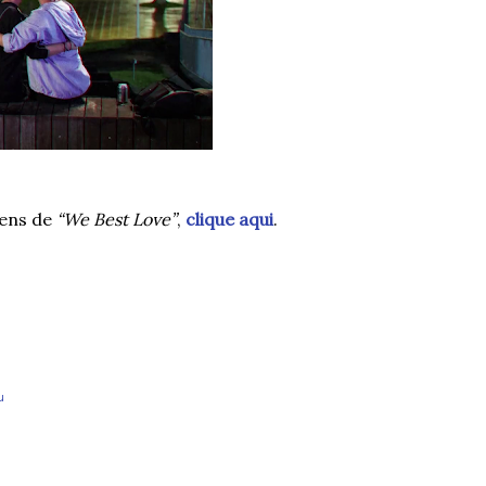
gens de
“We Best Love”
,
clique aqui
.
u