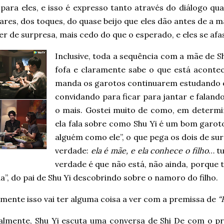
para eles, e isso é expresso tanto através do diálogo qu
ares, dos toques, do quase beijo que eles dão antes de a m
r de surpresa, mais cedo do que o esperado, e eles se af
Inclusive, toda a sequência com a mãe de S
fofa e claramente sabe o que está aconte
manda os garotos continuarem estudando e 
convidando para ficar para jantar e falando
o mais. Gostei muito de como, em determ
ela fala sobre como Shu Yi é um bom garoto 
alguém como ele”, o que pega os dois de sur
verdade:
ela é mãe, e ela conhece o filho
… t
verdade é que não está, não ainda, porque
a”, do pai de Shu Yi descobrindo sobre o namoro do filho.
mente isso vai ter alguma coisa a ver com a premissa de
“
almente, Shu Yi escuta uma conversa de Shi De com o pr