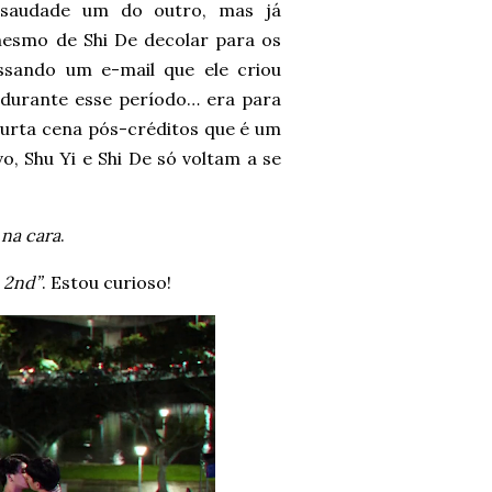
m saudade um do outro, mas já
smo de Shi De decolar para os
ssando um e-mail que ele criou
durante esse período… era para
curta cena pós-créditos que é um
 Shu Yi e Shi De só voltam a se
 na cara
.
. 2nd”
. Estou curioso!