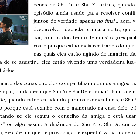
cenas de Shi De e Shu Yi felizes, quand
episódio ainda usado para resolver confl
juntos de verdade
apenas no final
… aqui, 
desenvolver, daquela primeira noite, que
bar, com os dois tendo demonstrações públi
rosto porque estão mais realizados do que 
nas quais eles estão agindo de maneira t
a de se assistir… eles estão vivendo uma verdadeira lu
há-los.
muito das cenas que eles compartilham com os amigos, na
emplo, ou da cena que Shu Yi e Shi De compartilham sozi
De, quando estão estudando para os exames finais, e Shu 
o porque está sozinho com o namorado na casa dele, e 
tando se ele seguiu o conselho da amiga e está usa
is” ou algo assim. A dinâmica de Shu Yi e Shi De em c
a, e existe um quê de provocação e expectativa na manei