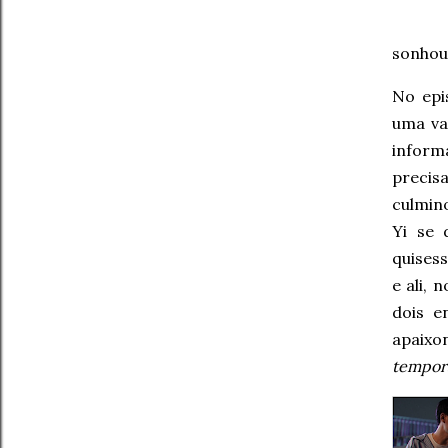
sonhou
No epi
uma va
inform
precis
culmin
Yi se 
quisess
e ali, 
dois e
apaixo
tempor