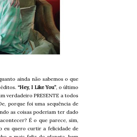
enquanto ainda não sabemos o que
réditos.
“Hey, I Like You”
, o último
 um verdadeiro PRESENTE a todos
 De, porque foi uma sequência de
do as coisas poderiam ter dado
acontecer? É o que parece, sim,
eu quero curtir a felicidade de
obo e mais feliz do planeta, bem