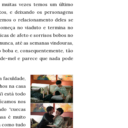
o muitas vezes temos um último
itos, e deixando os personagens
vemos o relacionamento deles se
 começa no viaduto e termina no
cas de afeto e sorrisos bobos no
nunca, até as semanas vindouras,
ão boba e, consequentemente, tão
a-de-mel e parece que nada pode
 faculdade,
nhos na casa
Yi está todo
ficamos nos
ndo “cuecas
asa é muito
ra como tudo