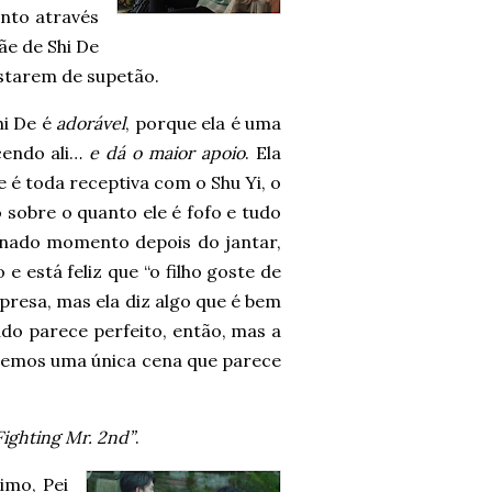
anto através
ãe de Shi De
astarem de supetão.
hi De é
adorável
, porque ela é uma
cendo ali…
e dá o maior apoio
. Ela
é toda receptiva com o Shu Yi, o
 sobre o quanto ele é fofo e tudo
inado momento depois do jantar,
e está feliz que “o filho goste de
presa, mas ela diz algo que é bem
udo parece perfeito, então, mas a
 temos uma única cena que parece
Fighting Mr. 2nd”
.
imo, Pei