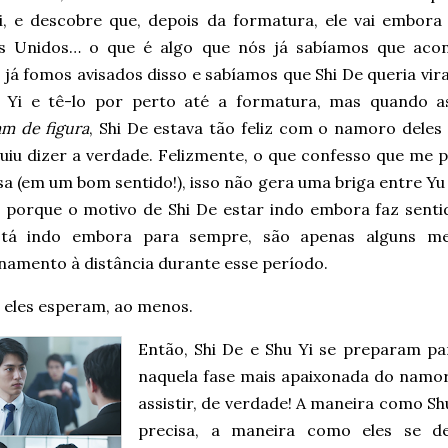
i, e descobre que, depois da formatura, ele vai embora
s Unidos… o que é algo que nós já sabíamos que acon
já fomos avisados disso e sabíamos que Shi De queria vir
 Yi e tê-lo por perto até a formatura, mas quando a
m de figura
, Shi De estava tão feliz com o namoro deles
uiu dizer a verdade. Felizmente, o que confesso que me 
a (em um bom sentido!), isso não gera uma briga entre Yu S
é porque o motivo de Shi De estar indo embora faz sentid
stá indo embora para sempre, são apenas alguns m
namento à distância durante esse período.
e eles esperam, ao menos.
Então, Shi De e Shu Yi se preparam pa
naquela fase mais apaixonada do namoro
assistir, de verdade! A maneira como Sh
precisa, a maneira como eles se 