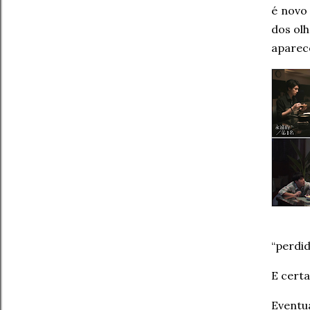
é novo 
dos olh
aparece
“perdid
E certa
Eventu