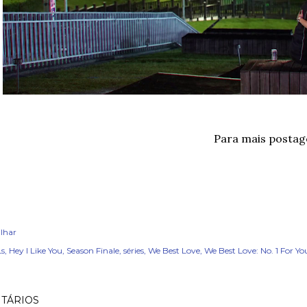
Para mais posta
lhar
s
Hey I Like You
Season Finale
séries
We Best Love
We Best Love: No. 1 For Yo
TÁRIOS