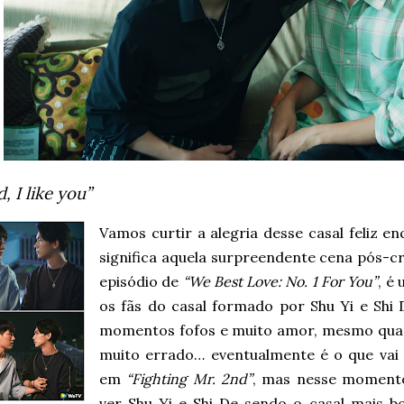
, I like you”
Vamos curtir a alegria desse casal feliz 
significa aquela surpreendente cena pós-c
episódio de
“We Best Love: No. 1 For You”
, é
os fãs do casal formado por Shu Yi e Shi
momentos fofos e muito amor, mesmo quan
muito errado… eventualmente é o que vai 
em
“Fighting Mr. 2nd”
, mas nesse momento 
ver Shu Yi e Shi De sendo o casal mais b