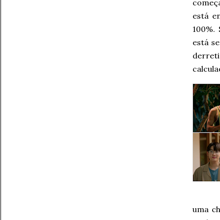
começa
está e
100%. 
está s
derret
calcula
uma ch