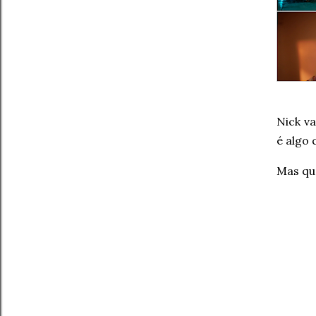
Nick v
é algo 
Mas qu