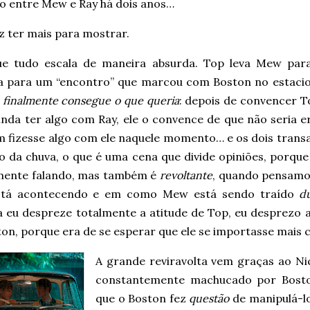
jo entre Mew e Ray há dois anos…
iz ter mais para mostrar.
ue tudo escala de maneira absurda. Top leva Mew par
a para um “encontro” que marcou com Boston no estaci
n
finalmente consegue o que queria
: depois de convencer 
inda ter algo com Ray, ele o convence de que não seria e
 fizesse algo com ele naquele momento… e os dois trans
o da chuva, o que é uma cena que divide opiniões, porqu
mente falando, mas também é
revoltante
, quando pensamo
stá acontecendo e em como Mew está sendo traído
d
 eu despreze totalmente a atitude de Top, eu desprezo a
on, porque era de se esperar que ele se importasse mais 
A grande reviravolta vem graças ao Ni
constantemente machucado por Boston
que o Boston fez
questão
de manipulá-lo