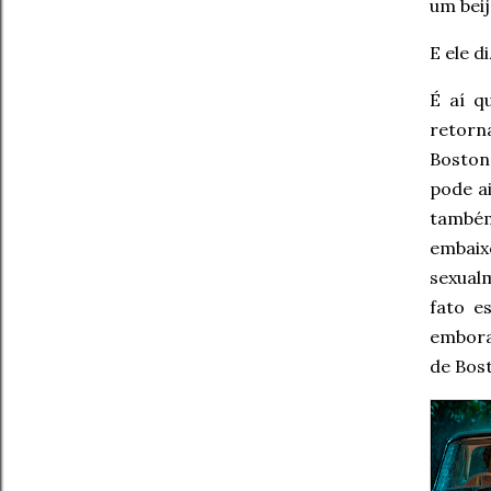
um bei
E ele d
É aí q
retorn
Bosto
pode a
também
embaix
sexual
fato e
embora
de Bost