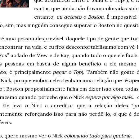
que aconteceu entre o Sand e o Top?), e 
cartas que ainda não foram colocadas sob
entanto:
eu detesto o Boston
. É impossíve
io, sim, mas ninguém consegue superar o Boston no quesi
 é uma pessoa desprezível, daquele tipo de gente que to
ncontrar na vida, e eu fico desconfortabilíssimo com vê-
os” ao lado de Mew e de Ray, quando tudo o que ele faz é
as pessoas em busca de algum benefício a ele mesmo 
o, é principalmente
pegar o Top
). Também não gosto 
o Nick, porque embora eles tenham uma relação que “é ap
o”, Boston propositalmente falha em dizer isso com todas
, mesmo quando percebe que o Nick
espera por algo mais
… o
 Ele leva o Nick a acreditar que a relação deles “pod
ntemente reforçando isso para não perdê-lo, o que é d
veis.
so, quero mesmo ver o Nick
colocando tudo para quebrar
.