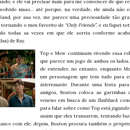
ndo, e ele vai precisar mais para me convencer de que r
nvolvido nisso… até porque, na verdade, ele ainda não e
Sand, por sua vez, me parece uma preciosidade tão gr
e tornando o meu favorito de
“Only Friends”
, e eu fiquei t
ido todas as vezes em que ele sorria conforme acaba
das) de Ray.
Top e Mew continuam vivendo essa rela
que parece um jogo de ambos os lados… 
de entender, no entanto, enquanto Me
um personagem que tem tudo para ex
interessante
. Durante uma festa para
amigos, Boston coloca as garrinhas 
veneno em busca de um
flashback
com 
para falar sobre como Top está
jogando
assim que eles transarem, tentando fa
ance com ele; depois, Boston procura também o próprio