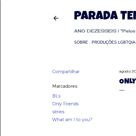
PARADA T
ANO DEZESSEIS | "Pelos p
SOBRE
PRODUÇÕES LGBTQIA
Compartilhar
agosto 3
ONLY
Marcadores
BLs
Only Friends
séries
What am I to you?