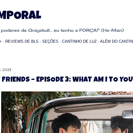
Pular para o conteúdo principal
EMPORAL
oderes de Grayskull... eu tenho a FORÇA!" (He-Man)
+
REVIEWS DE BLS
SEÇÕES
CANTINHO DE LUZ
ALÉM DO CANTIN
0, 2023
 FRIENDS – EPISODE 3: WHAT AM I TO YO