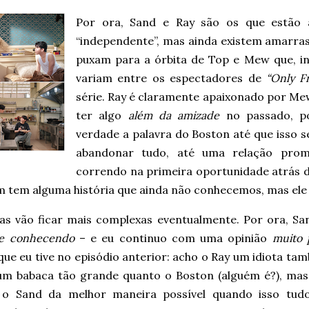
Por ora, Sand e Ray são os que estão
“independente”, mas ainda existem amarra
puxam para a órbita de Top e Mew que, i
variam entre os espectadores de
“Only F
série. Ray é claramente apaixonado por Mew
ter algo
além da amizade
no passado, p
verdade a palavra do Boston até que isso se
abandonar tudo, até uma relação prom
correndo na primeira oportunidade atrás 
 tem alguma história que ainda não conhecemos, mas el
sas vão ficar mais complexas eventualmente. Por ora, Sa
se conhecendo
– e eu continuo com uma opinião
muito 
ue eu tive no episódio anterior: acho o Ray um idiota tam
um babaca tão grande quanto o Boston (alguém é?), mas
 o Sand da melhor maneira possível quando isso tud