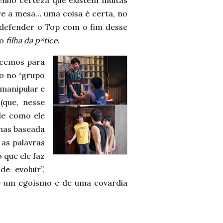
tenho certeza que existem muitas
re a mesa… uma coisa é certa, no
l defender o Top com o fim desse
to
filha da p*tice
.
rcemos para
lo no “grupo
 manipular e
(que, nesse
de como ele
enas baseada
 as palavras
 que ele faz
e evoluir”,
e um egoísmo e de uma covardia