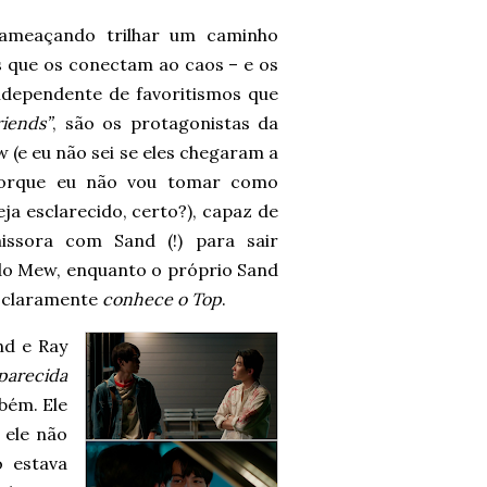
 ameaçando trilhar um caminho
s que os conectam ao caos – e os
ndependente de favoritismos que
riends”
, são os protagonistas da
 (e eu não sei se eles chegaram a
orque eu não vou tomar como
ja esclarecido, certo?), capaz de
issora com Sand (!) para sair
do Mew, enquanto o próprio Sand
e claramente
conhece o Top
.
nd e Ray
parecida
bém. Ele
 ele não
o estava