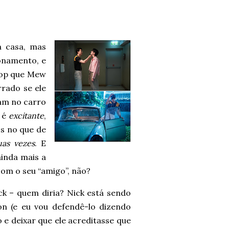
a casa, mas
onamento, e
Top que Mew
rrado se ele
am no carro
e é
excitante
,
s no que de
uas vezes
. E
inda mais a
com o seu “amigo”, não?
ck – quem diria? Nick está sendo
 (e eu vou defendê-lo dizendo
 e deixar que ele acreditasse que