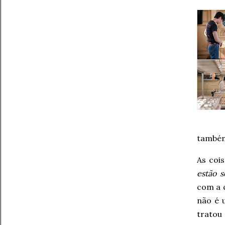
também
As coi
estão 
com a q
não é 
tratou