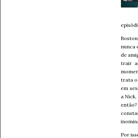
episód
Boston
nunca e
de amig
trair 
moment
trata 
em sex
a Nick
então?
consta
inominá
Por is