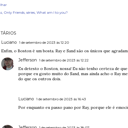
lhar
s
Only Friends
séries
What am I to you?
TÁRIOS
Luciano
1 de setembro de 2023 às 12:20
Enfim, o Boston é um bosta. Ray e Sand são os únicos que agradam
Jefferson
1 de setembro de 2023 às 12:22
Eu detesto o Boston, nossa! Eu não tenho certeza de qu
porque eu gosto muito do Sand, mas ainda acho o Ray meio
do que os outros dois.
Luciano
1 de setembro de 2023 às 16:43
Por enquanto eu passo pano por Ray, porque ele é emocio
Jefferson
1 de setembro de 2023 às 18:07