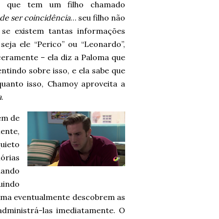
, que tem um filho chamado
de ser coincidência
… seu filho não
 se existem tantas informações
eja ele “Perico” ou “Leonardo”,
ramente – ela diz a Paloma que
tindo sobre isso, e ela sabe que
quanto isso, Chamoy aproveita a
a
.
em de
ente,
uieto
órias
uando
guindo
loma eventualmente descobrem as
dministrá-las imediatamente. O