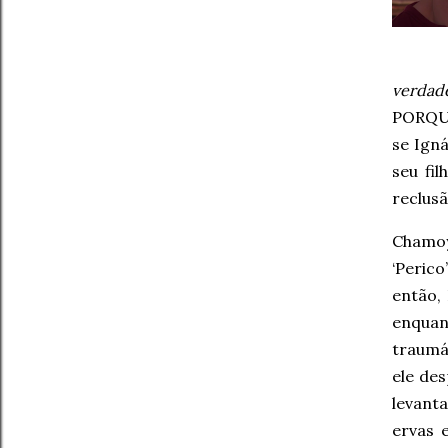
verdade
PORQUE
se Ign
seu fi
reclus
Chamoy
‘Perico
então,
enquan
traumá
ele des
levant
ervas 