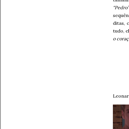
“Pedro
sequên
ditas,
tudo, e
o coraç
Leonar