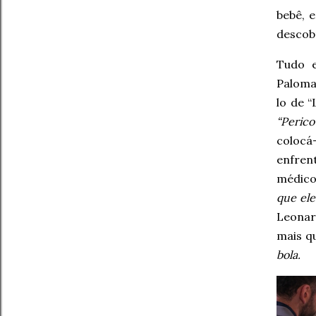
bebê, 
descobr
Tudo e
Paloma
lo de “
“Perico
colocá
enfren
médico
que ele
Leonar
mais q
bola.