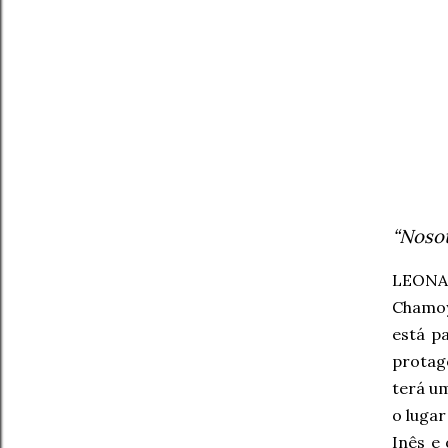
“Nosot
LEONA
Chamoy
está p
protag
terá um
o lugar
Inês e 