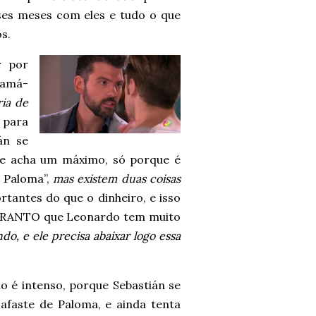
sses meses com eles e tudo o que
s.
r por
hamá-
ria de
 para
án se
 se acha um máximo, só porque é
a Paloma”,
mas existem duas coisas
rtantes do que o dinheiro, e isso
ARANTO que Leonardo tem muito
o, e ele precisa abaixar logo essa
o é intenso, porque Sebastián se
 afaste de Paloma, e ainda tenta