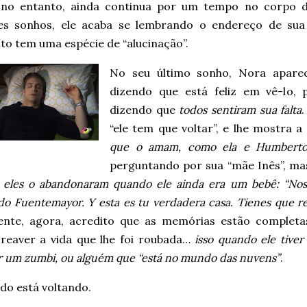
, no entanto, ainda continua por um tempo no corpo 
es sonhos, ele acaba se lembrando o endereço de sua
to tem uma espécie de “alucinação”.
No seu último sonho, Nora aparec
dizendo que está feliz em vê-lo,
dizendo que
todos sentiram sua falta
“ele tem que voltar”, e lhe mostra 
que o amam, como ela e Humbert
perguntando por sua “mãe Inês”, mas 
 eles o abandonaram quando ele ainda era um bebê: “Noso
do Fuentemayor. Y esta es tu verdadera casa.
Tienes que re
ente, agora, acredito que as memórias estão completa
 reaver a vida que lhe foi roubada…
isso quando ele tiver
r um zumbi, ou alguém que “está no mundo das nuvens”
.
do está voltando.