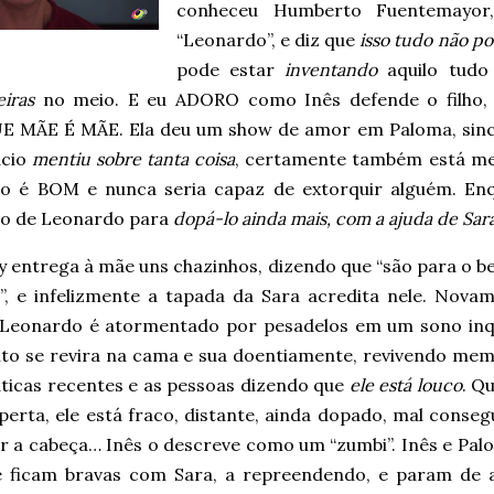
conheceu Humberto Fuentemayor
“Leonardo”, e diz que
isso tudo não po
pode estar
inventando
aquilo tudo
iras
no meio. E eu ADORO como Inês defende o filho, s
 MÃE É MÃE. Ela deu um show de amor em Paloma, since
ácio
mentiu sobre tanta coisa
, certamente também está men
lho é BOM e nunca seria capaz de extorquir alguém. En
ão de Leonardo para
dopá-lo ainda mais, com a ajuda de Sar
 entrega à mãe uns chazinhos, dizendo que “são para o b
’”, e infelizmente a tapada da Sara acredita nele. Novam
 Leonardo é atormentado por pesadelos em um sono inq
to se revira na cama e sua doentiamente, revivendo mem
ticas recentes e as pessoas dizendo que
ele está louco
. Q
perta, ele está fraco, distante, ainda dopado, mal conse
ar a cabeça… Inês o descreve como um “zumbi”. Inês e Pa
e ficam bravas com Sara, a repreendendo, e param de a