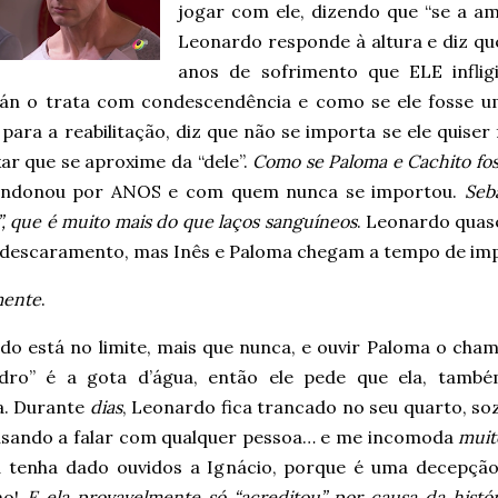
jogar com ele, dizendo que “se a am
Leonardo responde à altura e diz que
anos de sofrimento que ELE inflig
ián o trata com condescendência e como se ele fosse 
ara a reabilitação, diz que não se importa se ele quiser 
xar que se aproxime da “dele”.
Como se Paloma e Cachito fos
andonou por ANOS e com quem nunca se importou.
Seb
a”, que é muito mais do que laços sanguíneos
. Leonardo quas
 descaramento, mas Inês e Paloma chegam a tempo de imp
mente
.
do está no limite, mais que nunca, e ouvir Paloma o cha
dro” é a gota d’água, então ele pede que ela, també
. Durante
dias
, Leonardo fica trancado no seu quarto, so
usando a falar com qualquer pessoa… e me incomoda
muit
 tenha dado ouvidos a Ignácio, porque é uma decepçã
ho!
E ela provavelmente só “acreditou” por causa da histó