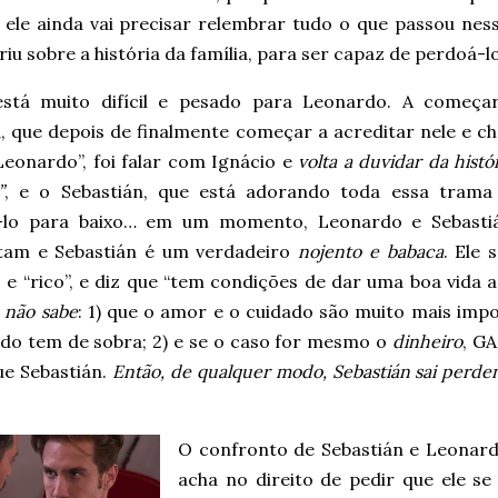
e ele ainda vai precisar relembrar tudo o que passou ne
iu sobre a história da família, para ser capaz de perdoá-lo
stá muito difícil e pesado para Leonardo. A começa
, que depois de finalmente começar a acreditar nele e c
Leonardo”, foi falar com Ignácio e
volta a duvidar da histó
”
, e o Sebastián, que está adorando toda essa trama
-lo para baixo… em um momento, Leonardo e Sebasti
tam e Sebastián é um verdadeiro
nojento e babaca
. Ele
 e “rico”, e diz que “tem condições de dar uma boa vida 
 não sabe
: 1) que o amor e o cuidado são muito mais impo
do tem de sobra; 2) e se o caso for mesmo o
dinheiro
, G
ue Sebastián.
Então, de qualquer modo, Sebastián sai perdend
O confronto de Sebastián e Leonard
acha no direito de pedir que ele se