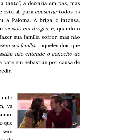
a tanto”, a deixaria em paz, mas
 está ali para
consertar
todos os
iu a Paloma. A briga é intensa,
um
viciado em drogas
, e, quando o
fazer sua família sofrer, mas não
sem sua família
… aqueles dois que
astián não entende o conceito de
e bate em Sebastián por causa de
edir.
mando
m, vá
zinho,
o
que
o sem
ria de