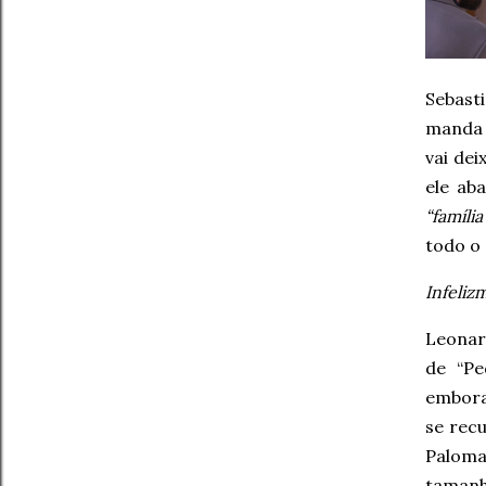
Sebast
manda p
vai dei
ele ab
“famíli
todo o
Infeliz
Leonar
de “Pe
embora
se rec
Paloma
taman