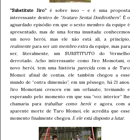
“Substitute Jiro”
é sobre isso – e é uma proposta
interessante dentro de
“Avataro Sentai DonBrothers”
. É o
aguardado episódio em que o sexto membro da equipe é
apresentado, mas de uma forma inusitada: conhecemos
um novo herói, mas ele não está ali, a princípio,
realmente
para ser
um membro extra
da equipe, mas para
ser, literalmente, um SUBSTITUTO do Vermelho
derrotado. Acho interessante como Jiro Momotani, o
novo herói, tem uma história
parecida
com a de Taro
Momoi: afinal de contas, ele também chegou a esse
mundo de “outra dimensão”, em um pêssego, há 21 anos.
Jiro Momotani cresceu em um orfanato, treinando e
esperando pelo momento em que sua “voz interior” lhe
chamaria para
trabalhar como herói
e agora, com a
aparente morte de Taro Momoi, ele acredita que esse
momento finalmente chegou.
E ele está disposto a lutar
.