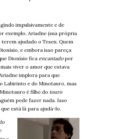
agindo impulsivamente e de
r exemplo, Ariadne (sua própria
 de terem ajudado o Teseu. Quem
 Dionísio, e embora isso pareça
ue Dionísio fica
encantado
por
 mais viver o amor que estava
 Ariadne implora para que
o Labirinto e do Minotauro, mas
 Minotauro é filho do
touro
inguém pode fazer nada. Isso
que está lá para ajudá-lo.
do
e
ga a