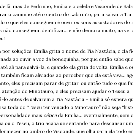
de lã, mas de Pedrinho, Emília e o célebre Visconde de Sa
ar o caminho até o centro do Labirinto, para salvar a Tia
do o que eles conseguem é ouvir os sons assustadores do 
s não conseguem identificar… e não demora muito, na verd
u!
 por soluções, Emília grita o nome de Tia Nastácia, e ela fi
nada ao ouvir a voz da bonequinha, porque então sabe que
até ali para salvá-la, e quando ela grita de volta, Emília e o
também ficam aliviados ao perceber que ela está viva… ag
nto, eles precisam parar de gritar, ou então tudo o que fa
a atenção do Minotauro, e eles precisam ajudar o Teseu a
-lo antes de salvarem a Tia Nastácia – Emília só espera q
isa toda do “Teseu ter vencido o Minotauro” não seja “histó
personalidade mais
cética
da Emília… eventualmente, sem c
ia ou o Teseu, o trio acaba se sentando para descansar u
dormecer no ombro do Visconde, que olha para ela todo e