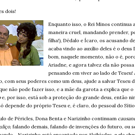
es dois!
Enquanto isso, o Rei Minos continua 
maneira cruel, mandando prender, po
filha!), Dédalo e Ícaro, os acusando
acaba vindo ao auxílio deles é o deus
bom, naquele momento, não o é, porq
Ariadne, e agora talvez ela não possa
pensando em viver ao lado de Teseu!
o, com seus poderes como um deus, ajude a salvar Teseu d
 que não pode fazer isso, e a mãe da garota a explica que o
o
e, por isso, está sob a proteção do grande deus, então n
ó depende do próprio Teseu e, é claro, do pessoal do Sítio 
ulo de Péricles, Dona Benta e Narizinho continuam
causan
uliço
, falando demais, falando de invenções do futuro, ou s
ando… Narizinho está encantada por Alcibíades, e ela che