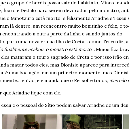
ue o grupo de heróis possa sair do Labirinto, Minos mand
e, Ícaro e Dédalo para serem devorados pelo monstro, ant
ue o Minotauro está morto, e felizmente Ariadne e Teseu 
am lá dentro, um reencontro muito bonitinho e feliz, e t
 encontrando a outra parte da linha e saindo juntos do
to, para uma nova era na Ilha de Creta… como Teseu diz, a
o finalmente acabou, o monstro está morto
… Minos fica bra
 eles mataram o touro sagrado de Creta e por isso irão en
nda matar todos eles, mas Dionísio aparece para interced
 até uma boa ação, em um primeiro momento, mas Dionísio 
m mente… então, ele manda que o Rei solte todos,
mas não d
r que Ariadne fique com ele.
eseu e o pessoal do Sítio podem salvar Ariadne de um deu