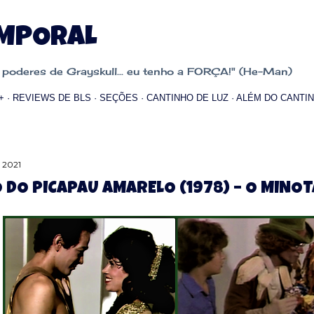
Pular para o conteúdo principal
EMPORAL
oderes de Grayskull... eu tenho a FORÇA!" (He-Man)
+
REVIEWS DE BLS
SEÇÕES
CANTINHO DE LUZ
ALÉM DO CANTIN
, 2021
O DO PICAPAU AMARELO (1978) – O MINO