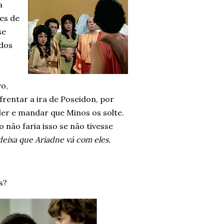
a
es de
se
odos
vo,
frentar a ira de Poseidon, por
er e mandar que Minos os solte.
não faria isso se não tivesse
eixa que Ariadne vá com eles.
s?