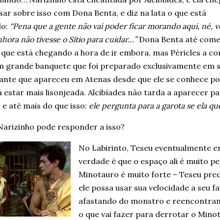
ar sobre isso com Dona Benta, e diz na lata o que está
do:
“Pena que a gente não vai poder ficar morando aqui, né, 
nhora não tivesse o Sítio para cuidar…”
Dona Benta até come
que está chegando a hora de ir embora, mas Péricles a co
m grande banquete que foi preparado exclusivamente em 
ante que apareceu em Atenas desde que ele se conhece po
 estar mais lisonjeada. Alcibíades não tarda a aparecer 
 e até mais do que isso:
ele pergunta para a garota se ela q
arizinho pode responder a isso?
No Labirinto, Teseu eventualmente e
verdade é que o espaço ali é muito p
Minotauro é muito forte – Teseu prec
ele possa usar sua velocidade a seu fa
afastando do monstro e reencontrand
o que vai fazer para derrotar o Min