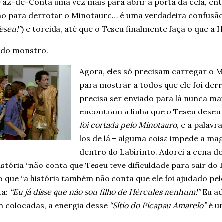
Faz-de-Conta uma vez mais para abrir a porta da cela, ent
o para derrotar o Minotauro… é uma verdadeira confusão, 
eseu!”
) e torcida, até que o Teseu finalmente faça o que a 
m do monstro.
Agora, eles só precisam carregar o M
para mostrar a todos que ele foi der
precisa ser enviado para lá nunca ma
encontram a linha que o Teseu desenr
foi cortada pelo Minotauro
, e a palav
los de lá – alguma coisa impede a ma
dentro do Labirinto. Adorei a cena 
istória “não conta que Teseu teve dificuldade para sair do
 que “a história também não conta que ele foi ajudado pelo
ta:
“Eu já disse que não sou filho de Hércules nenhum!”
Eu ad
m colocadas, a energia desse
“Sítio do Picapau Amarelo”
é um