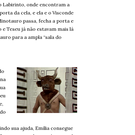
o Labirinto, onde encontram a
porta da cela, e ela e o Visconde
inotauro passa, fecha a porta e
o e Teseu já não estavam mais lá
auro para a ampla “sala do
do
 na
sua
seu
e,
 do
indo sua ajuda, Emília consegue