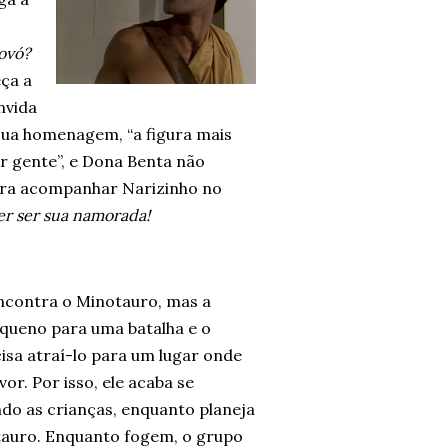
vovó?
ça a
nvida
sua homenagem, “a figura mais
r gente”, e Dona Benta não
para acompanhar Narizinho no
uer ser sua namorada!
ncontra o Minotauro, mas a
equeno para uma batalha e o
isa atraí-lo para um lugar onde
vor. Por isso, ele acaba se
o as crianças, enquanto planeja
otauro. Enquanto fogem, o grupo