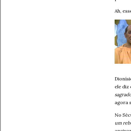
Ah, ess
Dionísi
ele diz
sagrad
agora s
No Séc
um reb
apaixon