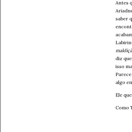
Antes q
Ariadn
saber q
encontr
acabam
Labirin
maldiçã
diz que
isso ma
Parece
algo e
Ele que
Como T