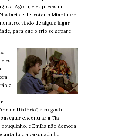
bugosa. Agora, eles precisam
 Nastácia e derrotar o Minotauro,
monstro, vindo de algum lugar
ade, para que o trio se separe
ca
 eles
s
ora,
rão é
ue
ria da História”, e eu gosto
onseguir encontrar a Tia
m pouquinho, e Emília não demora
ncantado e apaixonadinho.