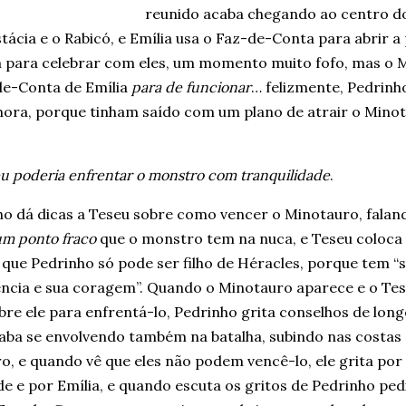
reunido acaba chegando ao centro d
tácia e o Rabicó, e Emília usa o Faz-de-Conta para abrir a 
 para celebrar com eles, um momento muito fofo, mas o M
de-Conta de Emília
para de funcionar
… felizmente, Pedrinh
hora, porque tinham saído com um plano de atrair o Minot
eu poderia enfrentar o monstro com tranquilidade
.
ho dá dicas a Teseu sobre como vencer o Minotauro, falan
um ponto fraco
que o monstro tem na nuca, e Teseu coloca
que Pedrinho só pode ser filho de Héracles, porque tem “
gência e sua coragem”. Quando o Minotauro aparece e o Te
bre ele para enfrentá-lo, Pedrinho grita conselhos de long
aba se envolvendo também na batalha, subindo nas costas
, e quando vê que eles não podem vencê-lo, ele grita por
e e por Emília, e quando escuta os gritos de Pedrinho ped