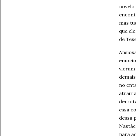
novelo 
encontr
mas tu
que ele
de Tese
Ansiosa
emocio
vieram 
demais 
no enta
atrair 
derrotá
essa co
dessa 
Nastác
para a