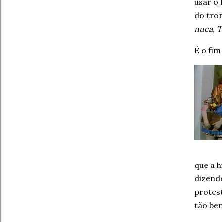
usar o 
do tron
nuca, T
É o fi
que a h
dizendo
protes
tão be