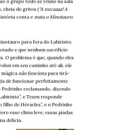
ão o grupo todo se reúne na sala
cheia de gritos (
“A nucaaaa! A
História conta e
mata o Minotauro
.
inotauro para fora do Labirinto,
rotado e que nenhum sacrifício
is. O problema é que, quando eles
olou em seu caminho até ali,
ela
ra mágica
não funciona
para tirá-
gia de funcionar perfeitamente
do Pedrinho reclamando, dizendo
 Labirinto”, e Teseu responde
 filho de Héracles”, e o Pedrinho
oro esse clima leve, essas piadas
a delícia.