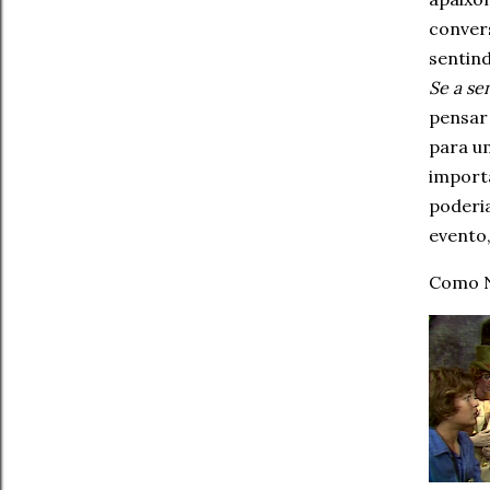
convers
sentin
Se a se
pensar 
para u
import
poderia
evento,
Como N