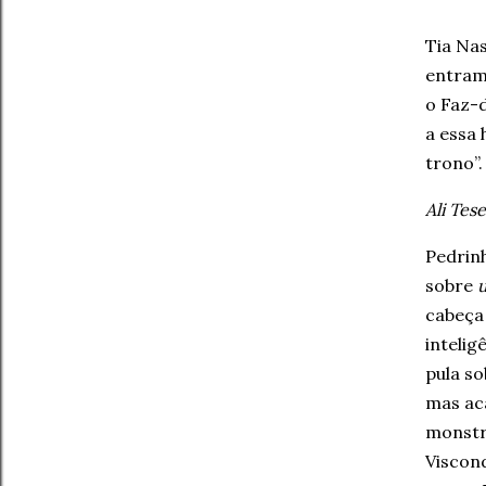
Tia Nas
entram
o Faz-
a essa 
trono”.
Ali Tes
Pedrin
sobre
cabeça 
inteli
pula so
mas ac
monstro
Viscond