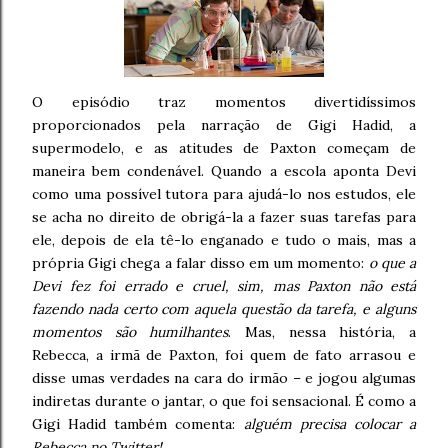
O episódio traz momentos divertidíssimos
proporcionados pela narração de Gigi Hadid, a
supermodelo, e as atitudes de Paxton começam de
maneira bem condenável. Quando a escola aponta Devi
como uma possível tutora para ajudá-lo nos estudos, ele
se acha no direito de obrigá-la a fazer suas tarefas para
ele, depois de ela tê-lo enganado e tudo o mais, mas a
própria Gigi chega a falar disso em um momento:
o que a
Devi fez foi errado e cruel, sim, mas Paxton não está
fazendo nada certo com aquela questão da tarefa, e alguns
momentos são humilhantes
. Mas, nessa história, a
Rebecca, a irmã de Paxton, foi quem de fato arrasou e
disse umas verdades na cara do irmão – e jogou algumas
indiretas durante o jantar, o que foi sensacional. É como a
Gigi Hadid também comenta:
alguém precisa colocar a
Rebecca no Twitter!