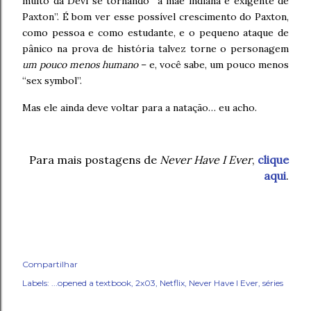
muito da Devi se tornando “a mãe indiana e exigente de
Paxton”. É bom ver esse possível crescimento do Paxton,
como pessoa e como estudante, e o pequeno ataque de
pânico na prova de história talvez torne o personagem
um pouco menos humano
– e, você sabe, um pouco menos
“sex symbol”.
Mas ele ainda deve voltar para a natação… eu acho.
Para mais postagens de
Never Have I Ever
,
clique
aqui
.
Compartilhar
Labels:
...opened a textbook
2x03
Netflix
Never Have I Ever
séries