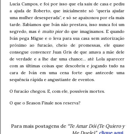
Lucía Campos, e foi por isso que ela saiu de casa e pediu
a ajuda de Roberto, que inicialmente só “queria ajudar
uma mulher desesperada”, e só se apaixonou por ela mais
tarde. Sabíamos que Iván não prestava, isso nunca foi um
segredo, mas é
muito pior
do que imaginamos. E quando
Iván pega Migue e o leva para sua casa sem autorização
próximo ao furacão, cheio de promessas, ele quase
consegue convencer Juan Gris de que amava a mãe dele
de verdade e a lhe dar uma chance… até Lola aparecer
com as últimas coisas que descobriu e jogando tudo na
cara de Iván em uma cena forte que antecede uma
sequência rápida e angustiante de eventos.
O furacão chegou. E, com ele, possíveis mortes.
O que o Season Finale nos reserva?
Para mais postagens de
“Te Amar Dói (Te Quiero y
Me Duele)”
,
clique aqui
.