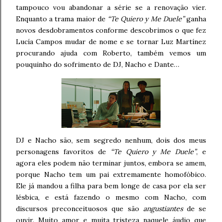
tampouco vou abandonar a série se a renovação vier.
Enquanto a trama maior de
“Te Quiero y Me Duele”
ganha
novos desdobramentos conforme descobrimos o que fez
Lucía Campos mudar de nome e se tornar Luz Martínez
procurando ajuda com Roberto, também vemos um
pouquinho do sofrimento de DJ, Nacho e Dante…
DJ e Nacho são, sem segredo nenhum, dois dos meus
personagens favoritos de
“Te Quiero y Me Duele”
, e
agora eles podem não terminar juntos, embora se amem,
porque Nacho tem um pai extremamente homofóbico.
Ele já mandou a filha para bem longe de casa por ela ser
lésbica, e está fazendo o mesmo com Nacho, com
discursos preconceituosos que são
angustiantes
de se
ouvir. Muito amor e muita tristeza naquele áudio que