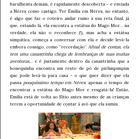
barulhenta demais, é rapidamente descoberta – e enviada
a Néres como castigo. Ter Emília em Néres, no entanto,
é algo que faz o roteiro andar rumo à sua reta final, já
que, estando lá, ela encontra a estátua do Mago Mor… na
verdade, ela não o reconhece (!), mas acha a estátua
simpática, começa a conversar com ela e decide levá-la
embora consigo, como “recordação”.
Afinal de contas, ela
tem uma canastrinha chega de lembranças de suas muitas
aventuras
… e é justamente dentro da canastrinha que a
bonequinha encontra um resto de pó de pirlimpimpim
que pode levá-la para casa – o que quer dizer que ela
passa
pouquíssimo tempo em Néres
: apenas o tempo de
encontrar a estátua do Mago Mor e resgatá-la! Então,
Emília está de volta ao Sítio antes mesmo de as crianças
terem a oportunidade de contar à avó que ela sumiu.