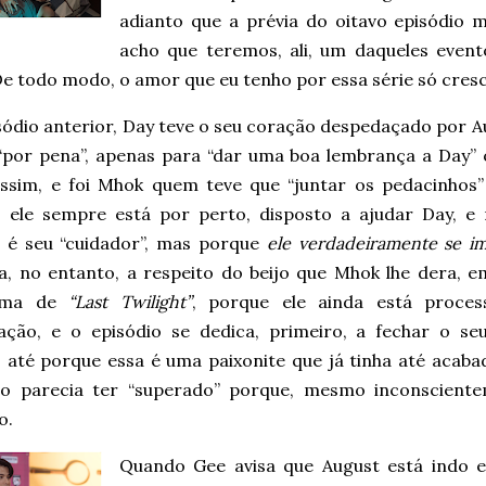
adianto que a prévia do oitavo episódio 
acho que teremos, ali, um daqueles eve
De todo modo, o amor que eu tenho por essa série só cres
sódio anterior, Day teve o seu coração despedaçado por A
 “por pena”, apenas para “dar uma boa lembrança a Day” 
assim, e foi Mhok quem teve que “juntar os pedacinhos” 
, ele sempre está por perto, disposto a ajudar Day, e
 é seu “cuidador”, mas porque
ele verdadeiramente se i
la, no entanto, a respeito do beijo que Mhok lhe dera, 
sima de
“Last Twilight”
, porque ele ainda está proces
ação, e o episódio se dedica, primeiro, a fechar o se
, até porque essa é uma paixonite que já tinha até acab
o parecia ter “superado” porque, mesmo inconsciente
o.
Quando Gee avisa que August está indo 