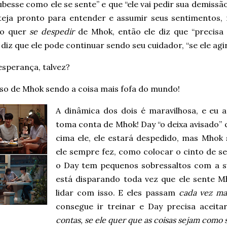
besse como ele se sente” e que “ele vai pedir sua demissão
teja pronto para entender e assumir seus sentimentos, 
ão quer
se despedir
de Mhok, então ele diz que “precisa 
e diz que ele pode continuar sendo seu cuidador, “se ele ag
esperança, talvez?
iso de Mhok sendo a coisa mais fofa do mundo!
A dinâmica dos dois é maravilhosa, e eu 
toma conta de Mhok! Day “o deixa avisado” q
cima ele, ele estará despedido, mas Mhok 
ele sempre fez, como colocar o cinto de se
o Day tem pequenos sobressaltos com a s
está disparando toda vez que ele sente M
lidar com isso. E eles passam
cada vez ma
consegue ir treinar e Day precisa aceit
contas, se ele quer que as coisas sejam com