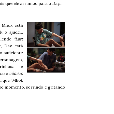
nis que ele arrumou para o Day…
, Mhok está
k o ajude…
 lendo
“Last
, Day está
o suficiente
 personagem,
inhosa, se
quase
cômico
ou que “Mhok
sse momento, sorrindo e gritando