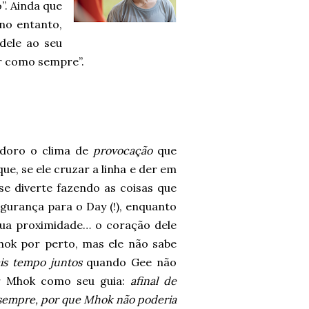
”. Ainda que
no entanto,
dele ao seu
ir como sempre”.
adoro o clima de
provocação
que
ue, se ele cruzar a linha e der em
se diverte fazendo as coisas que
gurança para o Day (!), enquanto
ua proximidade… o coração dele
hok por perto, mas ele não sabe
is tempo juntos
quando Gee não
ar Mhok como seu guia:
afinal de
o sempre, por que Mhok não poderia