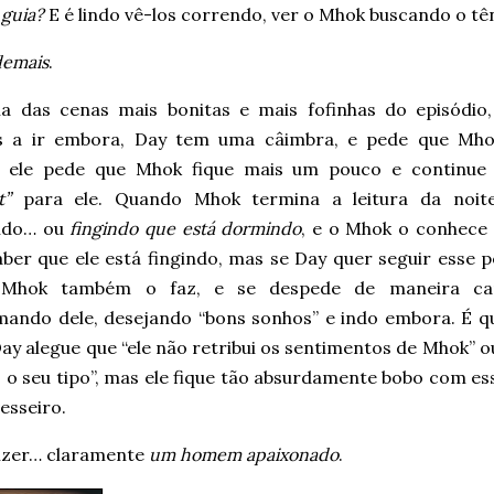
 guia?
E é lindo vê-los correndo, ver o Mhok buscando o tê
demais
.
 das cenas mais bonitas e mais fofinhas do episódio
s a ir embora, Day tem uma câimbra, e pede que Mho
, ele pede que Mhok fique mais um pouco e continue
t”
para ele. Quando Mhok termina a leitura da noite
ndo… ou
fingindo que está dormindo
, e o Mhok o conhece 
aber que ele está fingindo, mas se Day quer seguir esse
 Mhok também o faz, e se despede de maneira car
mando dele, desejando “bons sonhos” e indo embora. É 
ay alegue que “ele não retribui os sentimentos de Mhok” 
z o seu tipo”, mas ele fique tão absurdamente bobo com e
esseiro.
izer… claramente
um homem apaixonado
.