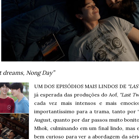
t dreams, Nong Day”
UM DOS EPISÓDIOS MAIS LINDOS DE
“LAS
já esperada das produções do Aof,
“Last Tw
cada vez mais intensos e mais emocio
importantíssimo para a trama, tanto por 
August, quanto por dar passos muito boni
Mhok, culminando em um final lindo, mas
bem curioso para ver a abordagem da séri