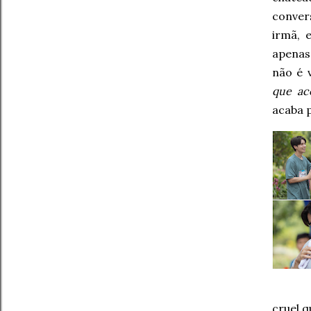
conver
irmã, 
apenas
não é 
que ac
acaba 
cruel 