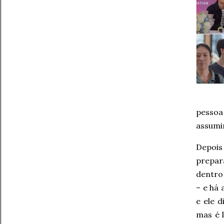
pessoa
assumir
Depois
prepar
dentro 
– e há
e ele 
mas é l