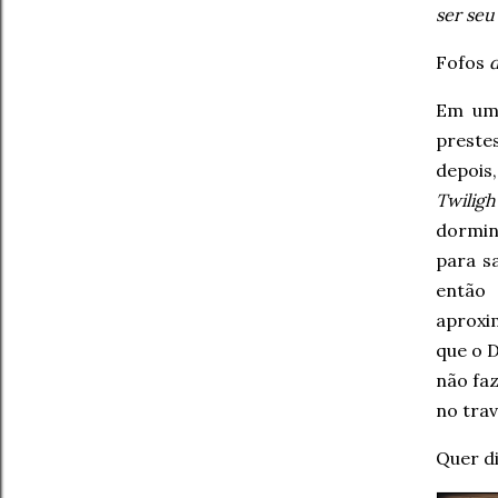
ser seu
Fofos
Em uma
preste
depois
Twiligh
dormi
para s
então
aproxi
que o D
não fa
no trav
Quer d