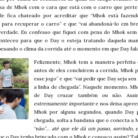
sa de Mhok com o cara que está com o carro que perte
ele fica chateado por acreditar que “Mhok está fazend
 para recuperar o carro” e que “vai abandoná-lo em bre
verdade. Eu confesso que fiquei com pena do Mhok se
onteceu
para que o Day o esteja tratando daquela mane
pesando o clima da corrida até o momento em que Day fala
Felizmente, Mhok tem a maneira perfeita
antes de eles concluírem a corrida, Mhok p
esse jogo” e que “vai pedir que Day seja s
a linha de chegada”. Naquele momento, Mho
de Day cruzar também ou não. Assim
extremamente importante
e nos deixa apree
Mhok por alguns segundos, quando Day p
chegada, solta a bandana que o conecta a 
“não”…
até que ele dá um passo, sorrindo,
que o Day tenha brincado com o Mhok e conosco assim? Ta