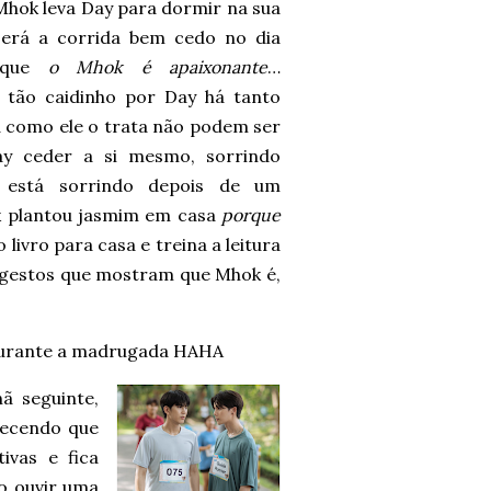
Mhok leva Day para dormir na sua
será a corrida bem cedo no dia
r que
o Mhok é apaixonante
…
 tão caidinho por Day há tanto
a como ele o trata não podem ser
ay ceder a si mesmo, sorrindo
 está sorrindo depois de um
k plantou jasmim em casa
porque
 o livro para casa e treina a leitura
s gestos que mostram que Mhok é,
durante a madrugada HAHA
ã seguinte,
hecendo que
ivas e fica
ao ouvir uma