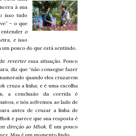
ncera à sua
o isso tudo
ve” – o que
m entender
o
ira, e isso
 um pouco do que está sentindo.
 de
reverter
essa situação. Pouco
ara, diz que “não consegue fazer
eu namorado quando eles cruzarem
k cruza a linha; e é uma escolha
, a conclusão da corrida é
nsivos, e nós sofremos ao lado de
ara antes de cruzar a linha de
Mhok e parece que sua resposta é
 em direção ao Mhok.
É um pouco
lvez. Mas é um momento lindo.