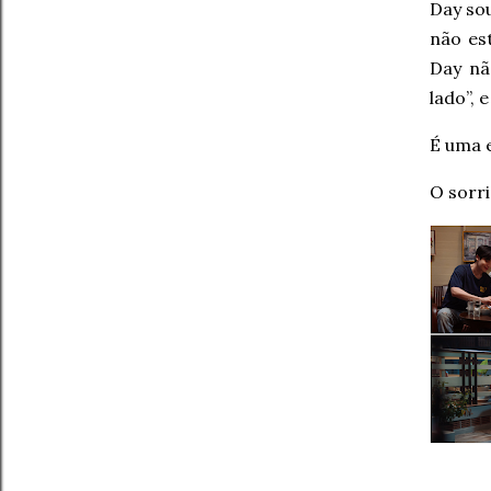
Day sou
não es
Day n
lado”, 
É uma 
O sorr