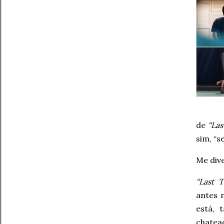
de
“Las
sim, “se
Me div
“Last T
antes 
está, 
chatea