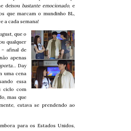
me deixou
bastante emocionado
, e
ntos que marcam o mundinho BL,
ce a cada semana!
ugust, que o
ou qualquer
– afinal de
 não apenas
mporta
… Day
em uma cena
sando essa
u ciclo com
ado, mas que
mente, estava se prendendo ao
embora para os Estados Unidos,