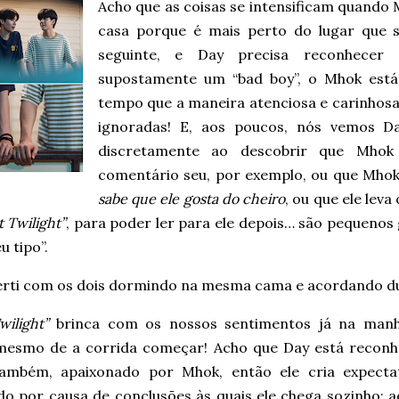
Acho que as coisas se intensificam quando 
casa porque é mais perto do lugar que 
seguinte, e Day precisa reconhece
supostamente um “bad boy”, o Mhok está
tempo que a maneira atenciosa e carinhos
ignoradas! E, aos poucos, nós vemos D
discretamente ao descobrir que Mhok
comentário seu, por exemplo, ou que Mho
sabe que ele gosta do cheiro
, ou que ele leva
t Twilight”
, para poder ler para ele depois… são pequeno
u tipo”.
erti com os dois dormindo na mesma cama e acordando 
wilight”
brinca com os nossos sentimentos já na manh
mesmo de a corrida começar! Acho que Day está recon
também, apaixonado por Mhok, então ele cria expectat
do por causa de conclusões às quais ele chega sozinho: 