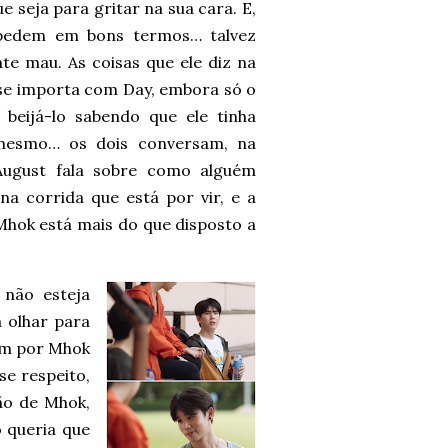
e seja para gritar na sua cara. E,
spedem em bons termos… talvez
te mau. As coisas que ele diz na
e se importa com Day, embora só o
eijá-lo sabendo que ele tinha
 mesmo… os dois conversam, na
August fala sobre como alguém
na corrida que está por vir, e a
Mhok está mais do que disposto a
 não esteja
 olhar para
tem por Mhok
se respeito,
são de Mhok,
ó queria que