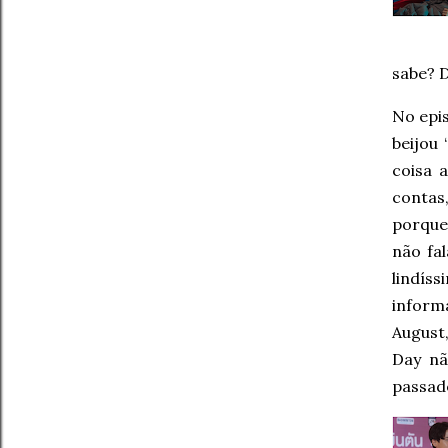
sabe? 
No epi
beijou
coisa 
contas
porque
não fa
lindís
inform
August
Day nã
passad