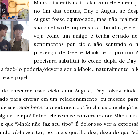
Mhok o incentiva a ir falar com ele – nem qu
no fim das contas, Day e August se de
August fosse equivocado, mas não realmen
sua coletiva de imprensa são bonitas, e el
veja como um amigo e tenha errado ao b
sentimentos por ele e não sentindo o
presença de Gee e Mhok, e o próprio 
precisará substituí-lo como dupla de Day 
 a fazê-lo poderia/deveria ser o Mhok… naturalmente, o 
 esse papel.
 de encerrar esse ciclo com August, Day talvez ainda
ado para entrar em um relacionamento, ou mesmo para
de si e
reconhecer
os sentimentos tão claros que ele já 
 algum tempo! Então, ele resolve conversar com Mhok a es
diz que “Mhok não faz seu tipo”. É doloroso ver a expres
indo vê-lo aceitar, por mais que lhe doa, dizendo que “s