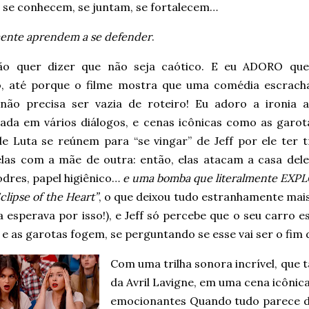
as se conhecem, se juntam, se fortalecem…
mente aprendem a se defender
.
o quer dizer que não seja caótico. E eu ADORO que
o, até porque o filme mostra que uma comédia escrach
a não precisa ser vazia de roteiro! Eu adoro a ironia a
nada em vários diálogos, e cenas icônicas como as garot
de Luta se reúnem para “se vingar” de Jeff por ele ter t
las com a mãe de outra: então, elas atacam a casa del
odres, papel higiênico…
e uma bomba que literalmente EXPL
Eclipse of the Heart”
, o que deixou tudo estranhamente ma
a esperava por isso!), e Jeff só percebe que o seu carro
e as garotas fogem, se perguntando se esse vai ser o fim
Com uma trilha sonora incrível, qu
da Avril Lavigne, em uma cena icônica 
emocionantes Quando tudo parece de