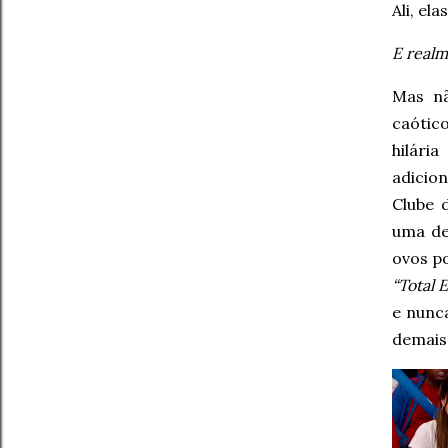
Ali, el
E real
Mas nã
caótic
hilári
adicio
Clube 
uma de
ovos p
“Total 
e nunc
demais 