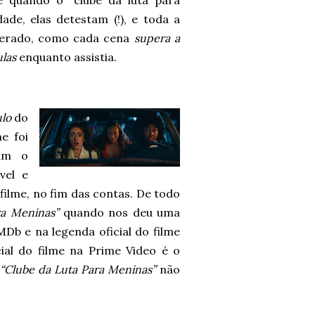
e quando o “clube da luta para
de, elas detestam (!), e toda a
perado, como cada cena
supera a
las
enquanto assistia.
ulo
do
e foi
vam o
vel e
filme, no fim das contas. De todo
ra Meninas”
quando nos deu uma
Db e na legenda oficial do filme
ial do filme na Prime Video é o
“Clube da Luta Para Meninas”
não