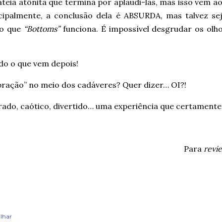
teia atônita que termina por aplaudi-las, mas isso vem a
ncipalmente, a conclusão dela é ABSURDA, mas talvez se
so que
“Bottoms”
funciona. É impossível desgrudar os olh
do o que vem depois!
bração” no meio dos cadáveres? Quer dizer… OI?!
ado, caótico, divertido… uma experiência que certamente 
Para
revi
lhar