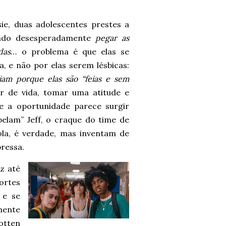
sie, duas adolescentes prestes a
endo desesperadamente
pegar as
das
… o problema é que elas se
, e não por elas serem lésbicas:
iam porque elas são “feias e sem
ar de vida, tomar uma atitude e
e a oportunidade parece surgir
lam” Jeff, o craque do time de
ola, é verdade, mas inventam de
pressa.
z até
ortes
 e se
mente
otten