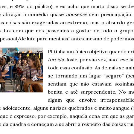
es, e 89% do público), e eu acho que muito disso se de
e abraçar a comédia quase
nonsense
sem preocupação. A
 as coisas são exageradas ao extremo, mas o absurdo ger
s faz com que nós passemos a gostar de todo o grupo
 pessoal/de luta para meninas” antes mesmo de podermos
PJ tinha um único objetivo quando cr
torcida
. Josie, por sua vez, não teve l
toda essa confusão. As demais se uni
se tornando um lugar “seguro” (be
sentiam que não estavam sozinhas
bonita e até surpreendente. No m
algum que envolve irresponsabili
e adolescente, alguns narizes quebrados e muito sangue (
que é expresso, por exemplo, naquela cena em que as gar
 da quadra e começam a se abrir a respeito das coisas rui