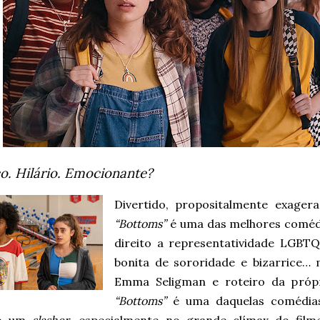
o. Hilário. Emocionante?
Divertido, propositalmente exager
“Bottoms”
é uma das melhores comédi
direito a representatividade LGB
bonita de sororidade e bizarrice… 
Emma Seligman e roteiro da próp
“Bottoms”
é uma daquelas comédias