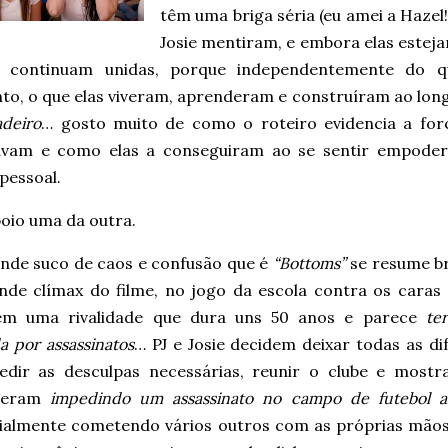
têm uma briga séria (eu amei a Hazel
Josie mentiram, e embora elas esteja
s continuam unidas, porque independentemente do 
o, o que elas viveram, aprenderam e construíram ao lon
adeiro
… gosto muito de como o roteiro evidencia a for
avam e como elas a conseguiram ao se sentir empodera
pessoal.
oio uma da outra.
ande suco de caos e confusão que é
“Bottoms”
se resume b
nde clímax do filme, no jogo da escola contra os caras
em uma rivalidade que dura uns 50 anos e parece
te
 por assassinatos
… PJ e Josie decidem deixar todas as d
pedir as desculpas necessárias, reunir o clube e mostr
deram
impedindo um assassinato no campo de futebol a
ialmente cometendo vários outros com as próprias mãos