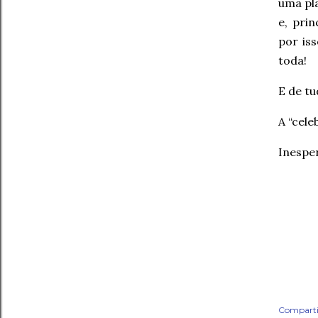
uma pla
e, pri
por is
toda!
E de tu
A “cele
Inesper
Comparti