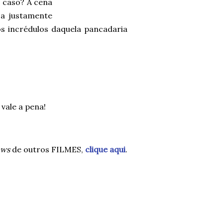
o caso? A cena
ja justamente
os incrédulos daquela pancadaria
vale a pena!
ews
de outros FILMES,
clique aqui
.