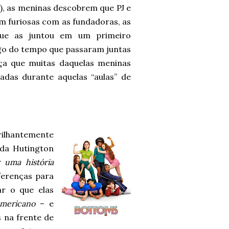
!), as meninas descobrem que PJ e
m furiosas com as fundadoras, as
que as juntou em um primeiro
go do tempo que passaram juntas
ça que muitas daquelas meninas
das durante aquelas “aulas” de
rilhantemente
 da Hutington
r uma história
iferenças para
ar o que elas
mericano
– e
 na frente de