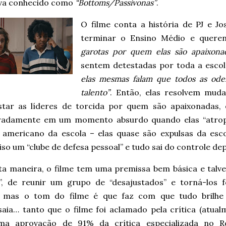
ava conhecido como
“Bottoms/Passivonas”
.
O filme conta a história de PJ e Jo
terminar o Ensino Médio e quer
garotas por quem elas são apaixona
sentem detestadas por toda a escola
elas mesmas falam que todos as ode
talento”
. Então, elas resolvem mud
star as líderes de torcida por quem são apaixonadas, 
radamente em um momento absurdo quando elas “atrope
l americano da escola – elas quase são expulsas da esc
so um “clube de defesa pessoal” e tudo sai do controle de
ta maneira, o filme tem uma premissa bem básica e talve
a”, de reunir um grupo de “desajustados” e torná-los f
, mas o tom do filme é que faz com que tudo brilhe
saia… tanto que o filme foi aclamado pela crítica (atual
a aprovação de 91% da crítica especializada no R