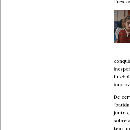
Já est
conqui
inespe
futebo
improvi
De cer
“batid
juntos
sobres
tem um