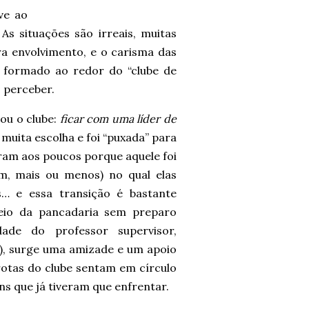
ve ao
s situações são irreais, muitas
a envolvimento, e o carisma das
 formado ao redor do “clube de
 perceber.
iou o clube:
ficar com uma líder de
á muita escolha e foi “puxada” para
ram aos poucos porque aquele foi
m, mais ou menos) no qual elas
… e essa transição é bastante
eio da pancadaria sem preparo
dade do professor supervisor,
!), surge uma amizade e um apoio
otas do clube sentam em círculo
ns que já tiveram que enfrentar.