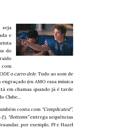
 seja
ada e
stuta
as do
raído
e com
ODE o carro dele
. Tudo ao som de
is engraçado (eu AMO essa música
 está em chamas quando já é tarde
 do Clube…
e também conta com
“Complicated”
,
(!),
“Bottoms”
entrega sequências
sandar, por exemplo, PJ e Hazel