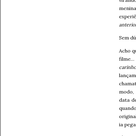
viran
menina
experi
anterio
Sem dú
Acho q
filme…
carinh
lança
chamati
modo, 
data d
quando
origin
ia pega