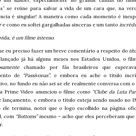
do um
slasher
, especialmente no grande clímax do film
s” se reúne para salvar a vida de um cara que, na verda
ência é singular! A maneira como cada momento é ines
r
e como eu soltei gargalhadas sinceras e um tanto
incrédu
vida,
é um filme intenso
.
ue eu preciso fazer um breve comentário a respeito do
tít
 lançado já há alguns meses nos Estados Unidos, o film
osamente
chamado por fãs brasileiros que espera
mento de
“Passivonas”
, e embora eu ache o título incrí
vo, no fundo eu não sei se ele realmente conversa com o 
a Prime Video anunciou o filme como
“Clube da Luta Pa
e lançamento, e embora o título esteja sendo usado no IM
 ele termina, notei que o logo escolhido na página ofic
al, com
“Bottoms”
mesmo – acho que eles perceberam que
r.