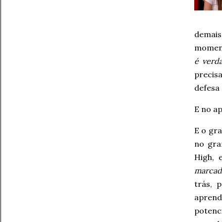
demai
moment
é verd
precis
defesa 
E no ap
E o gr
no gra
High, 
marcada
trás, 
apren
potenc