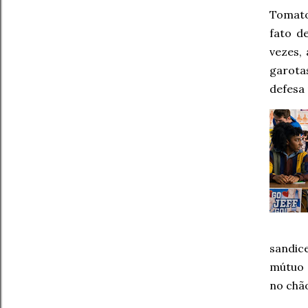
Tomato
fato d
vezes,
garota
defesa
sandic
mútuo 
no chão