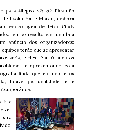
do para Allegro
não dá
. Eles não
 de Evolución, e Marco, embora
não tem coragem de deixar Cindy
ndo… e isso resulta em uma boa
um anúncio dos organizadores:
s equipes terão que se apresentar
ovisada, e eles têm 10 minutos
problema se apresentando com
ografia linda que eu amo, e os
ida, houve personalidade, e é
Contemporânea.
o é a
 e ver
 para
vido;