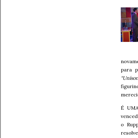
novame
para p
“Uníso
figuri
mereci
É UMA 
vencedo
o Rupp
resolv