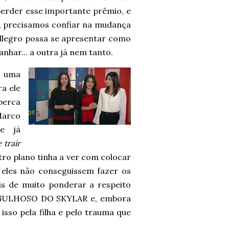
 perder esse importante prêmio, e
m, precisamos confiar na mudança
llegro possa se apresentar como
anhar… a outra já nem tanto.
r uma
a ele
perca
Marco
e já
 trair
ro plano tinha a ver com colocar
 eles não conseguissem fazer os
is de muito ponderar a respeito
RGULHOSO DO SKYLAR e, embora
isso pela filha e pelo trauma que