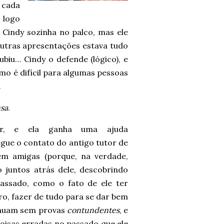
 cada
 logo
Cindy sozinha no palco, mas ele
outras apresentações estava tudo
ubiu… Cindy o defende (lógico), e
mo é difícil para algumas pessoas
.
nsa
.
ar, e ela ganha uma ajuda
egue o contato do antigo tutor de
m amigas (porque, na verdade,
o juntos atrás dele, descobrindo
passado, como o fato de ele ter
iro, fazer de tudo para se dar bem
inuam sem provas
contundentes
, e
coisas erradas no passado que ele