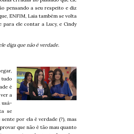
tão pensando a seu respeito e diz
 que, ENFIM, Laia também se volta
 para ele contar a Lucy, e Cindy
ele diga que não é verdade.
egar,
z tudo
ade é
 ver a
 usá-
ta se
e sente por ela é verdade (?), mas
r provar que não é tão mau quanto