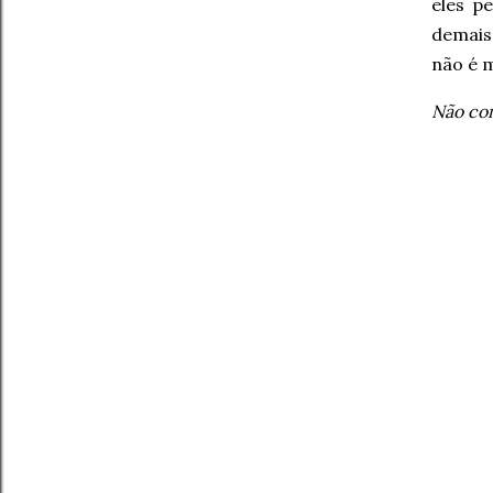
eles p
demais
não é m
Não com