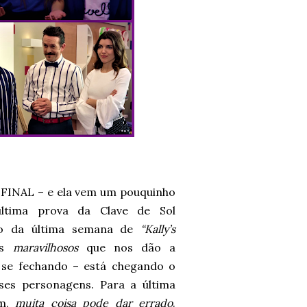
AL – e ela vem um pouquinho
ltima prova da Clave de Sol
io da última semana de
“Kally’s
os
maravilhosos
que nos dão a
o se fechando – está chegando o
es personagens. Para a última
am,
muita coisa pode dar errado
.