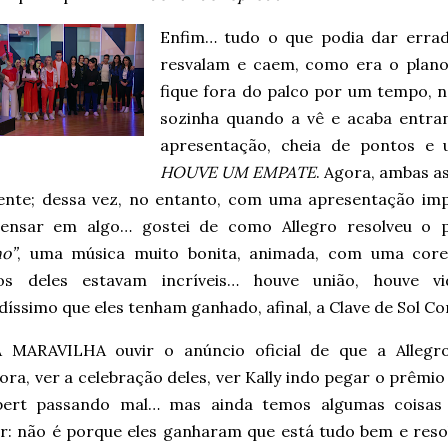
Enfim… tudo o que podia dar erra
resvalam e caem, como era o plano
fique fora do palco por um tempo, 
sozinha quando a vê e acaba entra
apresentação, cheia de pontos e 
HOUVE UM EMPATE
. Agora, ambas a
nte; dessa vez, no entanto, com uma apresentação impr
ensar em algo… gostei de como Allegro resolveu o 
no”
, uma música muito bonita, animada, com uma core
nos deles estavam incríveis… houve união, houve v
díssimo que eles tenham ganhado, afinal, a Clave de Sol 
MARAVILHA ouvir o anúncio oficial de que a Allegr
ra, ver a celebração deles, ver Kally indo pegar o prêmio
ert passando mal… mas ainda temos algumas coisas
er: não é porque eles ganharam que está tudo bem e resol