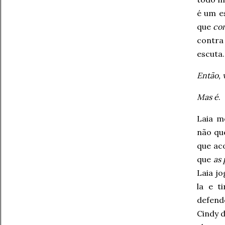
é um es
que
con
contra
escuta
Então, 
Mas é
.
Laia m
não que
que ac
que
as
Laia jo
la e t
defende
Cindy 