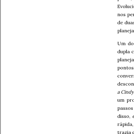
Evoluc
nos pe
de dua
planej
Um dos
dupla 
planej
pontos
conv
descon
a Cindy
um pro
passos
disso,
rápida,
trazia 