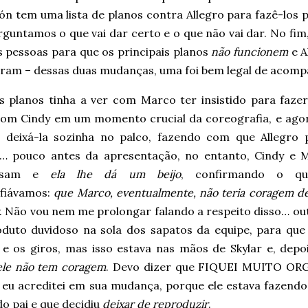
ión tem uma lista de planos contra Allegro para fazê-los
rguntamos o que vai dar certo e o que não vai dar. No fi
s pessoas para que os principais planos
não funcionem
e A
aram – dessas duas mudanças, uma foi bem legal de acomp
 planos tinha a ver com Marco ter insistido para faze
com Cindy em um momento crucial da coreografia, e agor
a deixá-la sozinha no palco, fazendo com que Allegro 
… pouco antes da apresentação, no entanto, Cindy e 
ersam e
ela lhe dá um beijo
, confirmando o qu
fiávamos:
que Marco, eventualmente, não teria coragem de
. Não vou nem me prolongar falando a respeito disso… out
duto duvidoso na sola dos sapatos da equipe, para que
 e os giros, mas isso estava nas mãos de Skylar e, depo
ele não tem coragem
. Devo dizer que FIQUEI MUITO O
 eu acreditei em sua mudança, porque ele estava fazendo 
do pai e que decidiu
deixar de reproduzir
.