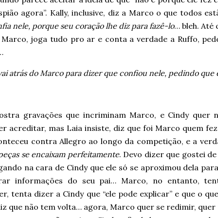
pião agora”. Kally, inclusive, diz a Marco o que todos es
fia nele, porque seu coração lhe diz para fazê-lo
… bleh. Até
 Marco, joga tudo pro ar e conta a verdade a Ruffo, pede
…
vai atrás do Marco para dizer que confiou nele, pedindo que 
ostra gravações que incriminam Marco, e Cindy quer n
r acreditar, mas Laia insiste, diz que foi Marco quem fe
onteceu contra Allegro ao longo da competição, e a verd
 peças se encaixam perfeitamente
. Devo dizer que gostei de
gando na cara de Cindy que ele só se aproximou dela para
irar informações do seu pai… Marco, no entanto, ten
r, tenta dizer a Cindy que “ele pode explicar” e que o qu
diz que não tem volta… agora, Marco quer se redimir, que