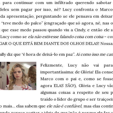
 para continuar com um infiltrado querendo sabotar
deles sem pagar por isso, né? Lucy confronta o Marco
 da apresentação, perguntando se ele pensava em deixar 
e “teve medo do palco” (engraçado que só agora, né, nas 
e que esse medo passou quando viu a Cindy, e então ele s
a Lucy como se
ela não estivesse falando coisa com coisa
– co
GAR O QUE ESTÁ BEM DIANTE DOS OLHOS DELAS! Nossa
ally diz que “é hora de deixá-lo em paz”.
Ai como isso me ca
Felizmente, Lucy não vai par
importantíssima: de Glória! Ela cons
Marco com o pai e, como se fosse
agora ELAS SÃO!), Glória e Lucy vã
algumas coisas a respeito de seu 
traído o líder do grupo e ser traiçoe
 o mais… elas sabem que
ele não é confiável
, mas elas cont
ndo parece aceitar a ideia de que “não é porque ele fez 