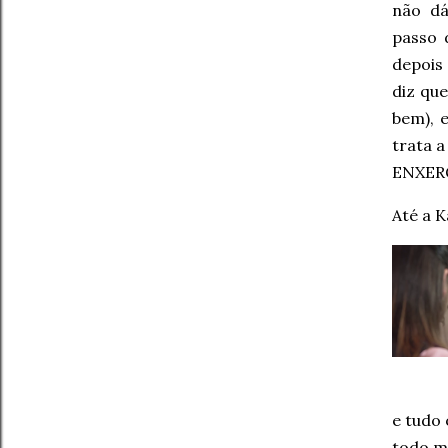
não dá
passo 
depois
diz qu
bem), 
trata 
ENXER
Até a K
e tudo
todo mu