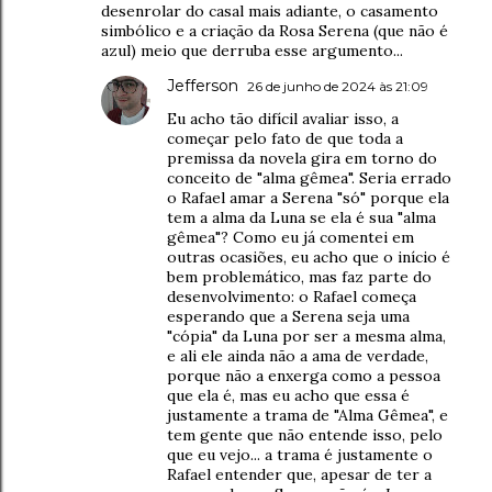
desenrolar do casal mais adiante, o casamento
simbólico e a criação da Rosa Serena (que não é
azul) meio que derruba esse argumento...
Jefferson
26 de junho de 2024 às 21:09
Eu acho tão difícil avaliar isso, a
começar pelo fato de que toda a
premissa da novela gira em torno do
conceito de "alma gêmea". Seria errado
o Rafael amar a Serena "só" porque ela
tem a alma da Luna se ela é sua "alma
gêmea"? Como eu já comentei em
outras ocasiões, eu acho que o início é
bem problemático, mas faz parte do
desenvolvimento: o Rafael começa
esperando que a Serena seja uma
"cópia" da Luna por ser a mesma alma,
e ali ele ainda não a ama de verdade,
porque não a enxerga como a pessoa
que ela é, mas eu acho que essa é
justamente a trama de "Alma Gêmea", e
tem gente que não entende isso, pelo
que eu vejo... a trama é justamente o
Rafael entender que, apesar de ter a