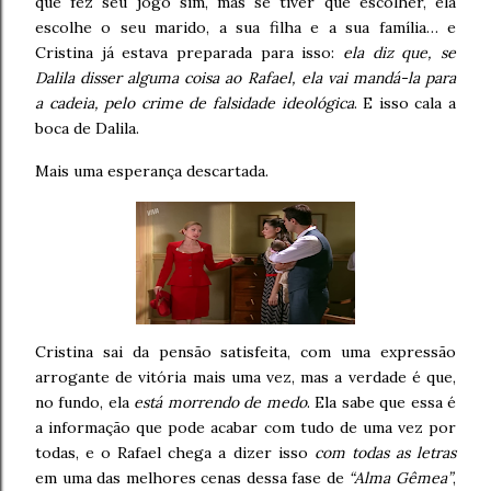
que fez seu jogo sim, mas se tiver que escolher, ela
escolhe o seu marido, a sua filha e a sua família… e
Cristina já estava preparada para isso:
ela diz que, se
Dalila disser alguma coisa ao Rafael, ela vai mandá-la para
a cadeia, pelo crime de falsidade ideológica
. E isso cala a
boca de Dalila.
Mais uma esperança descartada.
Cristina sai da pensão satisfeita, com uma expressão
arrogante de vitória mais uma vez, mas a verdade é que,
no fundo, ela
está morrendo de medo
. Ela sabe que essa é
a informação que pode acabar com tudo de uma vez por
todas, e o Rafael chega a dizer isso
com todas as letras
em uma das melhores cenas dessa fase de
“Alma Gêmea”
,