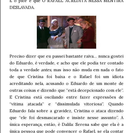
E o pior é que O RAFAEL ACREDITA NESSA MENTIRA
DESLAVADA.
Preciso dizer que eu passei bastante raiva… nunca gostei
do Eduardo, é verdade, e acho que ele podia ter contado
toda a verdade
antes
, mas isso não muda em nada o fato
de que Cristina foi baixa e o Rafael foi um idiota
acreditando nela, acusando o Eduardo de um monte de
outras coisas e dizendo que “está decepcionado com ele”.
E Cristina está oscilando entre fazer expressões de
“vítima atacada” e “dissimulada vitoriosa”. Quando
Eduardo fala sobre a gravidez, Cristina o ataca dizendo
que “ele foi desmascarado e insiste nesse assunto”. A
única esperança, então, é Dalila: Serena sabe que ela é a
única pessoa que pode convencer o Rafael, se ela contar