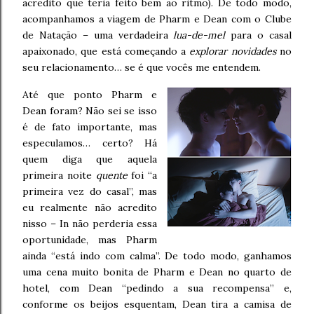
acredito que teria feito bem ao ritmo). De todo modo,
acompanhamos a viagem de Pharm e Dean com o Clube
de Natação – uma verdadeira
lua-de-mel
para o casal
apaixonado, que está começando a
explorar novidades
no
seu relacionamento… se é que vocês me entendem.
Até que ponto Pharm e
Dean foram? Não sei se isso
é de fato importante, mas
especulamos… certo? Há
quem diga que aquela
primeira noite
quente
foi “a
primeira vez do casal”, mas
eu realmente não acredito
nisso – In não perderia essa
oportunidade, mas Pharm
ainda “está indo com calma”. De todo modo, ganhamos
uma cena muito bonita de Pharm e Dean no quarto de
hotel, com Dean “pedindo a sua recompensa” e,
conforme os beijos esquentam, Dean tira a camisa de