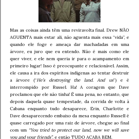
Mas as coisas ainda têm uma reviravolta final. Drew NÃO
AGUENTA mais estar ali, não aguenta mais essa “vida”, e
quando ele foge e ameaça dar machadadas em uma
árvore, eu juro que eu entendo. Não é mais como ele
quer viver, e ele nem queria ir para o acampamento em
primeiro lugar! Isso é preocupante e relacionável. Assim,
ele causa a ira dos espíritos indígenas ao tentar destruir
a árvore (“
He’s destroying the land. And us
”) e é
interrompido por Russel. Ha! A coragem que Dave
proclamou que ele não tinha! É uma pena, no entanto, que
depois daquela quase tempestade, da corrida de volta à
Cabana enquanto tudo desaparece, Erin, Charlotte e
Dave desaparecendo embaixo da mesa enquanto Russell é
quase carregado por uma raiz de árvore, chegue ao final
com um
“You tried to protect our land, now we will save
you and your friends”
, e então TUDO ACABA BEM.