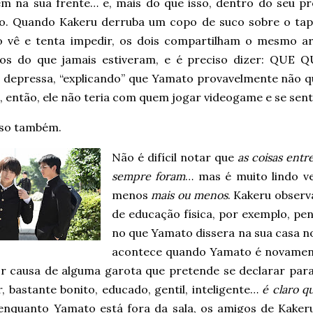
em na sua frente… e, mais do que isso, dentro do seu pr
o. Quando Kakeru derruba um copo de suco sobre o tap
 vê e tenta impedir, os dois compartilham o mesmo ar
os do que jamais estiveram, e é preciso dizer: QUE 
a depressa, “explicando” que Yamato provavelmente não 
 então, ele não teria com quem jogar videogame e se sent
sso também.
Não é difícil notar que
as coisas ent
sempre foram
… mas é muito lindo v
menos
mais ou menos
. Kakeru observ
de educação física, por exemplo, pen
no que Yamato dissera na sua casa n
acontece quando Yamato é novament
or causa de alguma garota que pretende se declarar para
, bastante bonito, educado, gentil, inteligente…
é claro q
enquanto Yamato está fora da sala, os amigos de Kaker