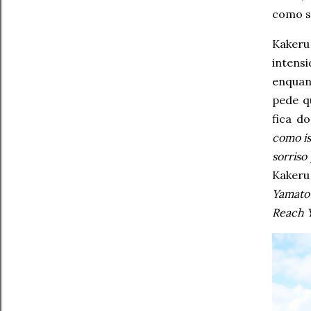
como s
Kakeru
intensi
enquant
pede q
fica d
como is
sorris
Kakeru
Yamato 
Reach 