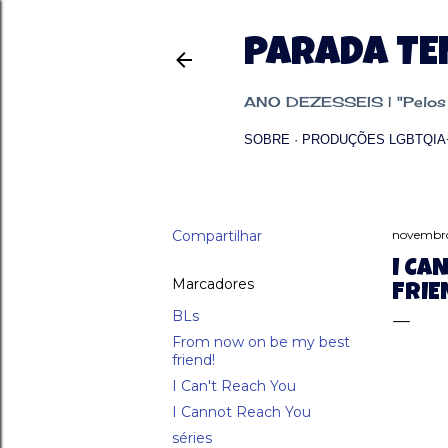
PARADA T
ANO DEZESSEIS | "Pelos p
SOBRE
PRODUÇÕES LGBTQIA
Compartilhar
novembro
I CA
Marcadores
FRIE
BLs
From now on be my best
friend!
I Can't Reach You
I Cannot Reach You
séries