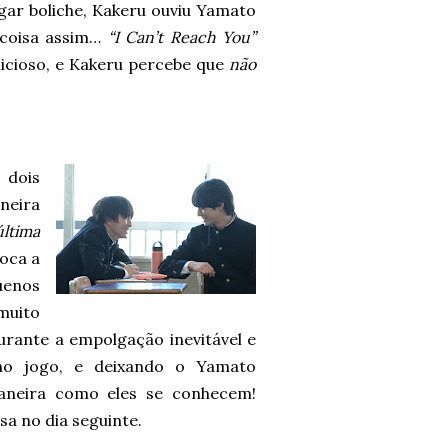
gar boliche, Kakeru ouviu Yamato
r coisa assim…
“I Can’t Reach You”
icioso, e Kakeru percebe que
não
 dois
neira
última
oca a
uenos
muito
urante a empolgação inevitável e
no jogo, e deixando o Yamato
aneira como eles se conhecem!
sa no dia seguinte.