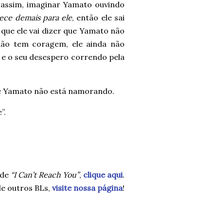
assim, imaginar Yamato ouvindo
ece demais para ele
, então ele sai
 que ele vai dizer que Yamato não
não tem coragem, ele ainda não
 e o seu desespero correndo pela
ue Yamato não está namorando.
”.
 de
“I Can’t Reach You”
,
clique aqui
.
e outros BLs,
visite nossa página
!