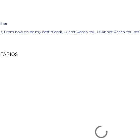
lhar
s
From now on be my best friend!
I Can't Reach You
I Cannot Reach You
sér
TÁRIOS