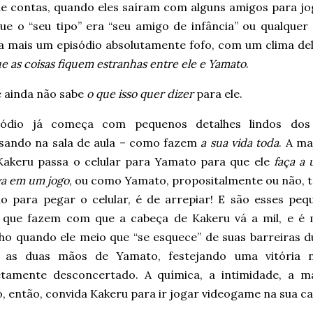
 de contas, quando eles saíram com alguns amigos para jo
que o “seu tipo” era “seu amigo de infância” ou qualque
a mais um episódio absolutamente fofo, com um clima del
e as coisas fiquem estranhas entre ele e Yamato
.
e ainda não sabe
o que isso quer dizer
para ele.
sódio já começa com pequenos detalhes lindos dos
sando na sala de aula – como fazem
a sua vida toda
. A ma
akeru passa o celular para Yamato para que ele
faça a 
va em um jogo
, ou como Yamato, propositalmente ou não, t
o para pegar o celular, é de arrepiar! E são esses peq
 que fazem com que a cabeça de Kakeru vá a mil, e é 
nho quando ele meio que “se esquece” de suas barreiras d
 as duas mãos de Yamato, festejando uma vitória 
tamente desconcertado. A química, a intimidade, a m
 então, convida Kakeru para ir jogar videogame na sua ca