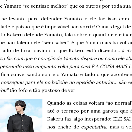
e Yamato “se sentisse melhor” que os outros por toda sua
 se levanta para defender Yamato e ele faz isso com 
dade e paixão que é impossível não sorrir! O mais legal de
o Kakeru defende Yamato, fala sobre o quanto ele é incrí
ue não falem dele “sem saber”, é que Yamato acaba volta
o lado de fora, ouvindo o que Kakeru está dizendo…
a ma
so faz com que o coração de Yamato dispare ou como ele a
o pensando nisso enquanto volta para casa É A COISA MA
 fica conversando sobre o Yamato e tudo o que aconte
conseguiu para ele no boliche no episódio anterior
… são e
You”
tão fofo e tão gostoso de ver!
Quando as coisas voltam “ao normal
até o terraço por uma garota que
Kakeru faz algo inesperado: ELE SA
nos enche de
expectativa
, mas a v