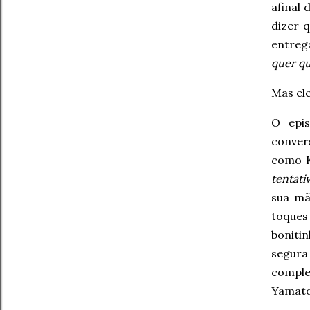
afinal
dizer 
entreg
quer qu
Mas el
O epi
conver
como K
tentati
sua mã
toques
boniti
segura
comple
Yamato,