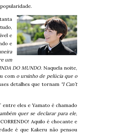
 popularidade.
tanta
 tudo,
vel e
ndo e
neira
bre um
IS LINDA DO MUNDO
. Naquela noite,
ceu com
o ursinho de pelúcia que o
sses detalhes que tornam
“I Can’t
” entre eles e Yamato é chamado
também quer se declarar para ele
,
I CORRENDO! Aquilo é chocante e
erdade é que Kakeru não pensou