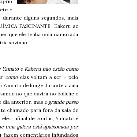
óprio
ete e
 durante alguns segundos, mais
QUÍMICA FASCINANTE! Kakeru se
quer que ele tenha uma namorada
iria sozinho…
re Yamato e Kakeru não estão como
er
como
elas voltam a ser – pelo
a Yamato de longe durante a aula
sando no que ouvira no boliche e
o dia anterior, mas
o grande passo
e chamado para fora da sala de
 ele… afinal de contas, Yamato é
ue uma galera está apaixonada por
u fazem comentários infundados