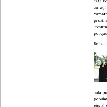
está b
coraçã
Yamato
próxim
levant
porque,
Bem, i
aula p
popular
ele!
E, 