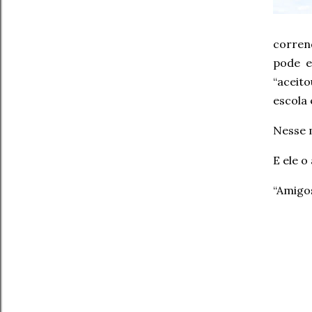
corrend
pode e
“aceit
escola 
Nesse 
E ele o
“Amigos