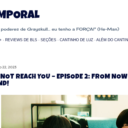
Pular para o conteúdo principal
EMPORAL
oderes de Grayskull... eu tenho a FORÇA!" (He-Man)
+
REVIEWS DE BLS
SEÇÕES
CANTINHO DE LUZ
ALÉM DO CANTIN
 22, 2023
NNOT REACH YOU – EPISODE 2: FROM NOW
ND!