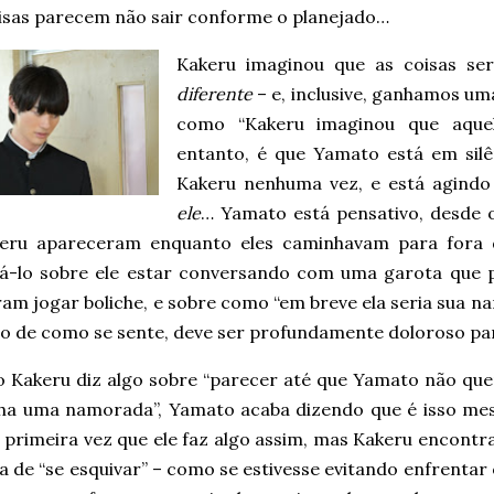
oisas parecem não sair conforme o planejado…
Kakeru imaginou que as coisas s
diferente
– e, inclusive, ganhamos um
como “Kakeru imaginou que aquel
entanto, é que Yamato está em silê
Kakeru nenhuma vez, e está agind
ele
… Yamato está pensativo, desde o
eru apareceram enquanto eles caminhavam para fora 
á-lo sobre ele estar conversando com uma garota que p
ram jogar boliche, e sobre como “em breve ela seria sua n
o de como se sente, deve ser profundamente doloroso p
 Kakeru diz algo sobre “parecer até que Yamato não que
nha uma namorada”, Yamato acaba dizendo que é isso m
 primeira vez que ele faz algo assim, mas Kakeru encontr
 de “se esquivar” – como se estivesse evitando enfrentar