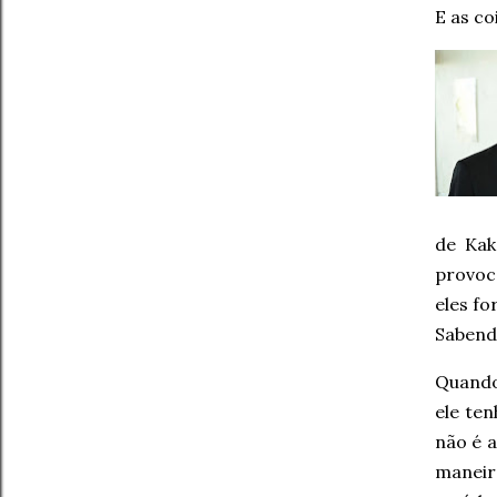
E as c
de Kak
provoc
eles fo
Sabend
Quando
ele te
não é a
maneira