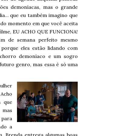
sões demoníacas, mas o grande
dia… que eu também imagino que
r do momento em que você aceita
o filme, EU ACHO QUE FUNCIONA!
 fim de semana perfeito mesmo
 porque eles estão lidando com
cachorro demoníaco e um sogro
futuro genro, mas essa é só uma
ulher
 Acho
a que
, mas
 para
ndo a
ssim, Brenda entrega algumas boas