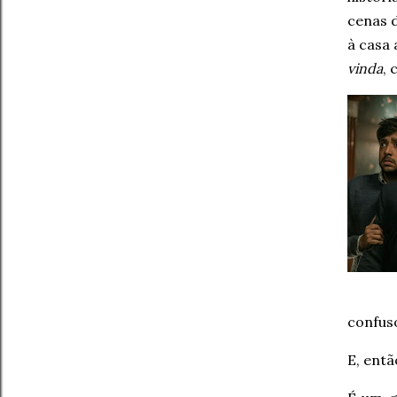
cenas 
à casa 
vinda
, 
confus
E, entã