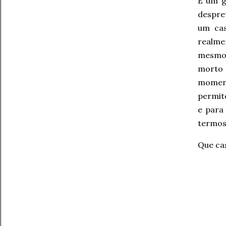
É um g
despret
um cas
realme
mesmo
morto 
moment
permite
e para
termos
Que cas