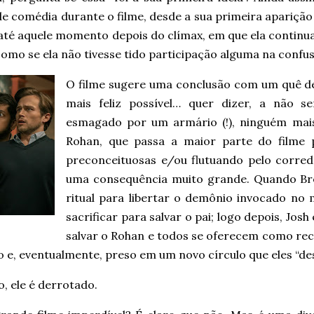
de comédia durante o filme, desde a sua primeira apariçã
até aquele momento depois do clímax, em que ela continua
como se ela não tivesse tido participação alguma na confu
O filme sugere uma conclusão com um quê de
mais feliz possível… quer dizer, a não s
esmagado por um armário (!), ninguém ma
Rohan, que passa a maior parte do filme 
preconceituosas e/ou flutuando pelo corred
uma consequência muito grande. Quando Br
ritual para libertar o demônio invocado no
sacrificar para salvar o pai; logo depois, Josh
salvar o Rohan e todos se oferecem como rec
o e, eventualmente, preso em um novo círculo que eles “d
o, ele é derrotado.