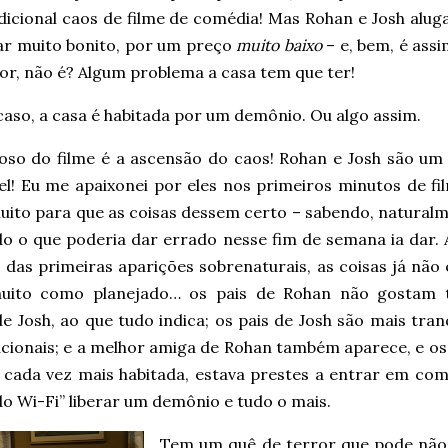
dicional caos de filme de comédia! Mas Rohan e Josh alu
ar muito bonito, por um preço
muito baixo
– e, bem, é ass
or, não é? Algum problema a casa tem que ter!
aso, a casa é habitada por um demônio. Ou algo assim.
oso do filme é a ascensão do caos! Rohan e Josh são um 
l! Eu me apaixonei por eles nos primeiros minutos de fil
uito para que as coisas dessem certo – sabendo, naturalm
do o que poderia dar errado nesse fim de semana ia dar. 
das primeiras aparições sobrenaturais, as coisas já não 
uito como planejado… os pais de Rohan não gostam 
de Josh, ao que tudo indica; os pais de Josh são mais tr
acionais; e a melhor amiga de Rohan também aparece, e os
, cada vez mais habitada, estava prestes a entrar em co
o Wi-Fi” liberar um demônio e tudo o mais.
Tem um quê de terror que pode não