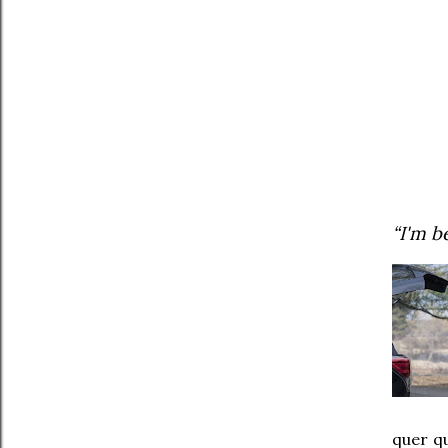
“I'm b
quer q