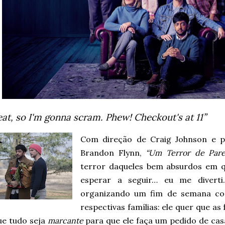
eat, so I'm gonna scram.
Phew! Checkout's at 11”
Com direção de Craig Johnson e p
Brandon Flynn,
“Um Terror de Pare
terror daqueles bem absurdos em q
esperar a seguir… eu me divert
organizando um fim de semana co
respectivas famílias: ele quer que as
ue tudo seja
marcante
para que ele faça um pedido de casa