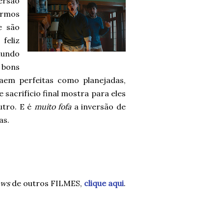
ersão
ermos
e são
feliz
mundo
 bons
em perfeitas como planejadas,
sacrifício final mostra para eles
utro. E é
muito fofa
a inversão de
as.
ews
de outros FILMES,
clique aqui
.