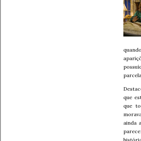
quando
apariç
possuí
parcela
Destaco
que es
que to
morava
ainda 
parece
histór