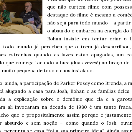
que não curtem filme com posses
destaque do filme é mesmo a comé
não seja para todo mundo – a parti
o absurdo e embarca na energia d
Rohan insiste em tentar criar o
 todo mundo já percebeu que o trem já descarrilhou,
ões estranhas quando as luzes estão apagadas, um 
do que começa tacando a faca (duas vezes!) no braço do 
 muito pequena de todo o caos instalado.
, ainda, a participação de Parker Posey como Brenda, a m
tá alugando a casa para Josh, Rohan e as famílias deles.
da a explicação sobre o demônio que ela e a garot
m ali invocaram na década de 1980 é um tanto fraca
acho que é propositalmente assim porque é justamente
r absurdo e sem noção – como quando o Josh, ouvi
ia, pergunta se essa “foi a sua primeira ideia”. Ainda a