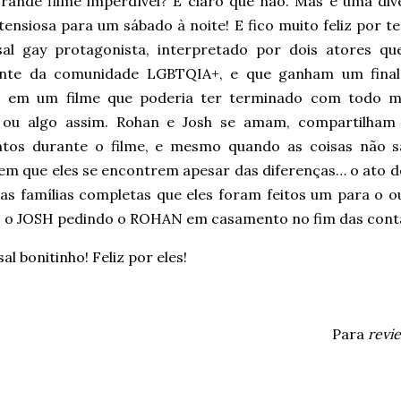
rande filme imperdível? É claro que não. Mas é uma div
ensiosa para um sábado à noite! E fico muito feliz por t
al gay protagonista, interpretado por dois atores qu
nte da comunidade LGBTQIA+, e que ganham um final 
 em um filme que poderia ter terminado com todo 
ou algo assim. Rohan e Josh se amam, compartilham
os durante o filme, e mesmo quando as coisas não sa
m que eles se encontrem apesar das diferenças… o ato de 
 as famílias completas que eles foram feitos um para o o
 o JOSH pedindo o ROHAN em casamento no fim das cont
al bonitinho! Feliz por eles!
Para
revi