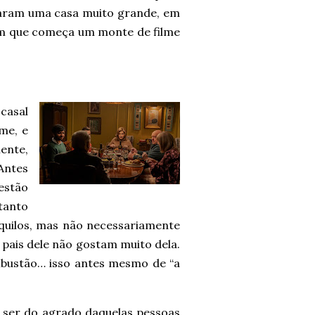
garam uma casa muito grande, em
im que começa um monte de filme
casal
me, e
ente,
Antes
estão
tanto
anquilos, mas não necessariamente
 pais dele não gostam muito dela.
mbustão… isso antes mesmo de “a
 ser do agrado daquelas pessoas