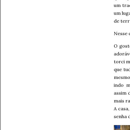
um tra
um lug
de terr
Nesse c
O gost
adoráve
torci m
que tu
mesmo 
indo m
assim 
mais r
A casa
senha d