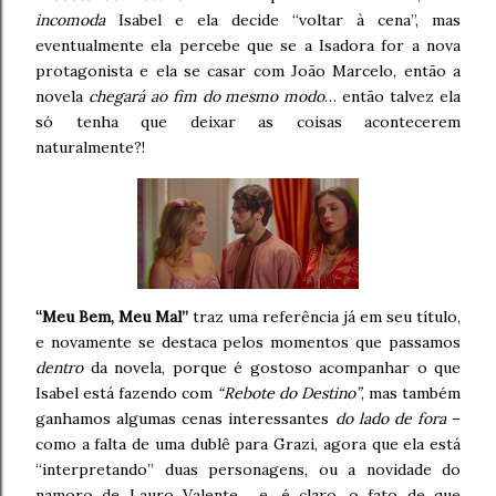
incomoda
Isabel e ela decide “voltar à cena”, mas
eventualmente ela percebe que se a Isadora for a nova
protagonista e ela se casar com João Marcelo, então a
novela
chegará ao fim do mesmo modo
… então talvez ela
só tenha que deixar as coisas acontecerem
naturalmente?!
“Meu Bem, Meu Mal”
traz uma referência já em seu título,
e novamente se destaca pelos momentos que passamos
dentro
da novela, porque é gostoso acompanhar o que
Isabel está fazendo com
“Rebote do Destino”
, mas também
ganhamos algumas cenas interessantes
do lado de fora
–
como a falta de uma dublê para Grazi, agora que ela está
“interpretando” duas personagens, ou a novidade do
namoro de Lauro Valente… e, é claro, o fato de que