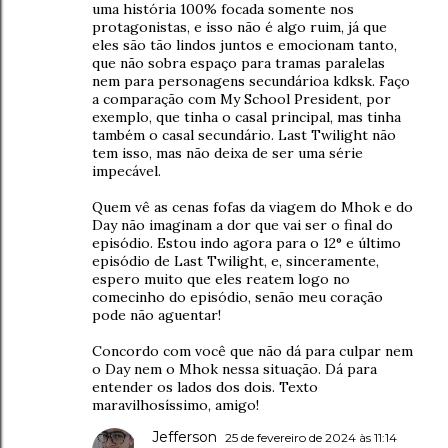
uma história 100% focada somente nos
protagonistas, e isso não é algo ruim, já que
eles são tão lindos juntos e emocionam tanto,
que não sobra espaço para tramas paralelas
nem para personagens secundárioa kdksk. Faço
a comparação com My School President, por
exemplo, que tinha o casal principal, mas tinha
também o casal secundário. Last Twilight não
tem isso, mas não deixa de ser uma série
impecável.
Quem vê as cenas fofas da viagem do Mhok e do
Day não imaginam a dor que vai ser o final do
episódio. Estou indo agora para o 12° e último
episódio de Last Twilight, e, sinceramente,
espero muito que eles reatem logo no
comecinho do episódio, senão meu coração
pode não aguentar!
Concordo com você que não dá para culpar nem
o Day nem o Mhok nessa situação. Dá para
entender os lados dos dois. Texto
maravilhosíssimo, amigo!
Jefferson
25 de fevereiro de 2024 às 11:14