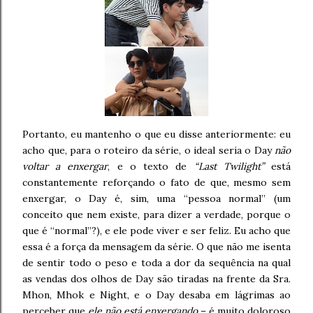
Portanto, eu mantenho o que eu disse anteriormente: eu
acho que, para o roteiro da série, o ideal seria o Day
não
voltar a enxergar
, e o texto de
“Last Twilight”
está
constantemente reforçando o fato de que, mesmo sem
enxergar, o Day é, sim, uma “pessoa normal” (um
conceito que nem existe, para dizer a verdade, porque o
que é “normal”?), e ele pode viver e ser feliz. Eu acho que
essa é a força da mensagem da série. O que não me isenta
de sentir todo o peso e toda a dor da sequência na qual
as vendas dos olhos de Day são tiradas na frente da Sra.
Mhon, Mhok e Night, e o Day desaba em lágrimas ao
perceber que
ele não está enxergando
– é muito doloroso