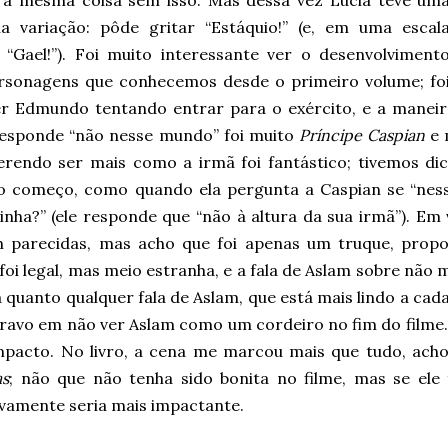
r a mesma coisa sem isso. Mas dessa vez Lúcia teve um
a variação: pôde gritar “Estáquio!” (e, em uma escal
 “Gael!”). Foi muito interessante ver o desenvolviment
rsonagens que conhecemos desde o primeiro volume; fo
r Edmundo tentando entrar para o exército, e a maneira
responde “não nesse mundo” foi muito
Príncipe Caspian
e 
erendo ser mais como a irmã foi fantástico; tivemos dic
o começo, como quando ela pergunta a Caspian se “ness
inha?” (ele responde que “não à altura da sua irmã”). E
m parecidas, mas acho que foi apenas um truque, propo
 foi legal, mas meio estranha, e a fala de Aslam sobre não
 quanto qualquer fala de Aslam, que está mais lindo a cad
bravo em não ver Aslam como um cordeiro no fim do filme. 
mpacto. No livro, a cena me marcou mais que tudo, acho
as
; não que não tenha sido bonita no filme, mas se el
ivamente seria mais impactante.