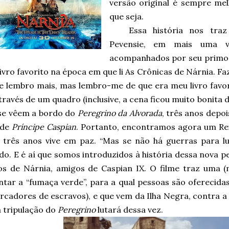
versão original é sempre mel
que seja.
Essa história nos tr
Pevensie, em mais uma v
acompanhados por seu primo c
ivro favorito na época em que li As Crônicas de Nárnia. F
 lembro mais, mas lembro-me de que era meu livro favori
través de um quadro (inclusive, a cena ficou muito bonita d
se vêem a bordo do
Peregrino da Alvorada
, três anos depo
 de
Príncipe Caspian
. Portanto, encontramos agora um Re
 três anos vive em paz. “Mas se não há guerras para lut
. E é aí que somos introduzidos à história dessa nova pel
os de Nárnia, amigos de Caspian IX. O filme traz uma (
tar a “fumaça verde”, para a qual pessoas são oferecidas 
cadores de escravos), e que vem da Ilha Negra, contra a 
a tripulação do
Peregrino
lutará dessa vez.