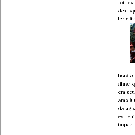
foi ma
destaq
ler o l
bonito 
filme, 
em seu
amo lut
da águ
eviden
impact