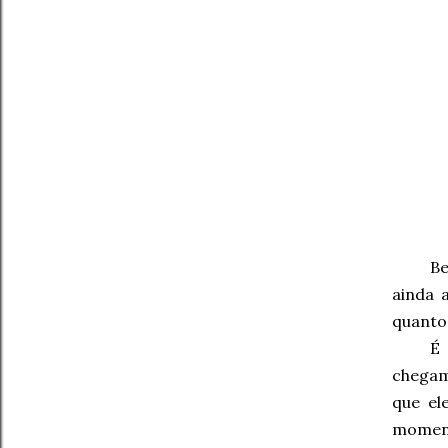
Be
ainda 
quant
É 
chegam
que el
moment