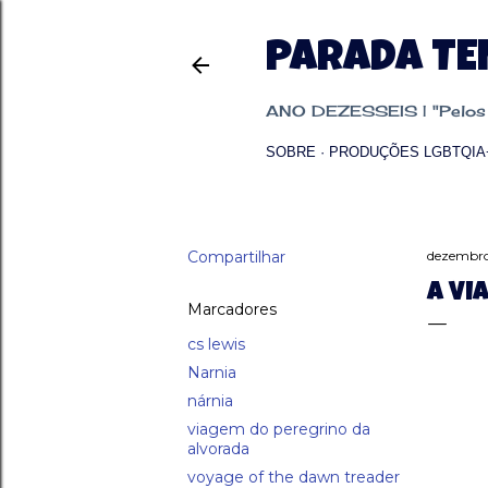
PARADA T
ANO DEZESSEIS | "Pelos p
SOBRE
PRODUÇÕES LGBTQIA
Compartilhar
dezembro
A VI
Marcadores
cs lewis
Narnia
nárnia
viagem do peregrino da
alvorada
voyage of the dawn treader