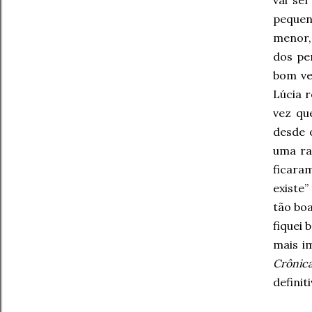
vai se
pequen
menor,
dos pe
bom ve
Lúcia 
vez qu
desde 
uma ra
ficara
existe”
tão boa
fiquei 
mais i
Crônic
definit