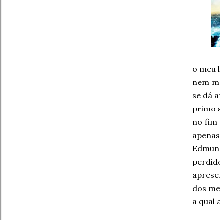
o meu l
nem me
se dá a
primo 
no fim
apenas
Edmundo
perdid
apresen
dos mer
a qual 