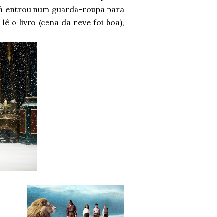
a já entrou num guarda-roupa para
ê o livro (cena da neve foi boa),
.
o