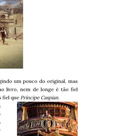
ugindo um pouco do original, mas
 livro, nem de longe é tão fiel
 fiel que
Príncipe Caspian
.
m
o
m
r