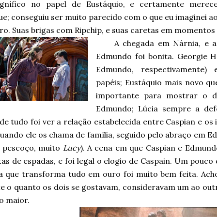
gnífico no papel de Eustáquio, e certamente merec
ue; conseguiu ser muito parecido com o que eu imaginei a
ivro. Suas brigas com Ripchip, e suas caretas em momentos c
A chegada em Nárnia, e a
Edmundo foi bonita. Georgie H
Edmundo, respectivamente) 
papéis; Eustáquio mais novo que
importante para mostrar o d
Edmundo; Lúcia sempre a def
de tudo foi ver a relação estabelecida entre Caspian e os
quando ele os chama de família, seguido pelo abraço em Ed
 pescoço, muito
Lucy
). A cena em que Caspian e Edmundo 
as de espadas, e foi legal o elogio de Caspain. Um pouco d
a que transforma tudo em ouro foi muito bem feita. Acho
te o quanto os dois se gostavam, consideravam um ao outr
o maior.