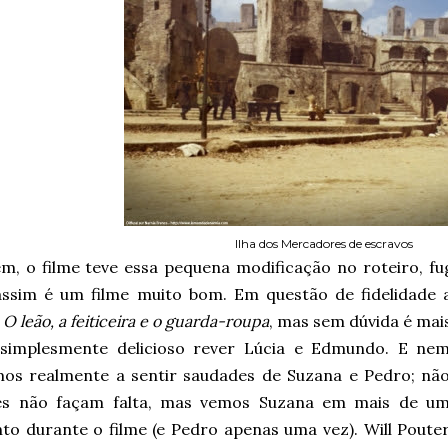
Ilha dos Mercadores de escravos
m, o filme teve essa pequena modificação no roteiro, f
assim é um filme muito bom. Em questão de fidelidade ao
o
O leão, a feiticeira e o guarda-roupa
, mas sem dúvida é mais
simplesmente delicioso rever Lúcia e Edmundo. E ne
os realmente a sentir saudades de Suzana e Pedro; nã
es não façam falta, mas vemos Suzana em mais de u
o durante o filme (e Pedro apenas uma vez). Will Poute